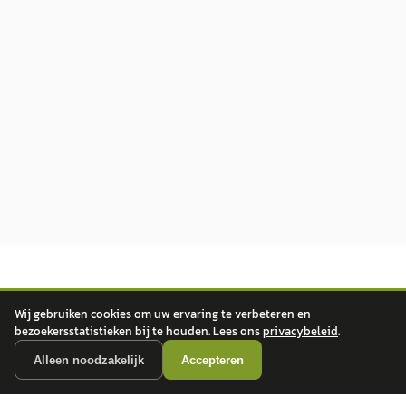
Wij gebruiken cookies om uw ervaring te verbeteren en
bezoekersstatistieken bij te houden. Lees ons
privacybeleid
.
Alleen noodzakelijk
Accepteren
autokopen.nl geeft geen financieel advies en is niet bevoegd om vragen over
financiële producten te beantwoorden. Wij verwijzen door naar erkende, AFM-
vergunde partners.