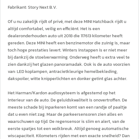
Fabrikant: Story Next B.V.
Of u nu zakelijk rijdt of privé, met deze MINI Hatchback rijdt u
altijd comfortabel, veilig en efficiënt. Het is een
dealeronderhouden auto uit 2018 die 117613 kilometer heeft
gereden. Deze MINI heeft een benzinemotor die zuinig is, maar
toch hoge prestaties levert. Winters instappen is er niet meer
bij dankzij de stoelverwarming. Onderweg heeft u extra veel te
zien dankzij het glazen panoramadak. Ook is de auto voorzien
van: LED koplampen, antracietkleurige hemelbekleding,
dakspoiler, witte knipperlichten en donker getint glas achter.
Het Harman/Kardon audiosysteem is afgestemd op het
interieur van de auto. De geluidskwaliteit is onovertroffen. De
meeste schade bij inparkeren komt van een randje of paaltje
dat u even niet zag. Maar de parkeersensoren zien alles en
waarschuwen op tijd. De regensensor is slim en alert, van de
eerste spatjes tot een wolkbreuk. Altijd genoeg automatische
wiscapaciteit. Kilometers rijden met een exacte snelheid? Dan