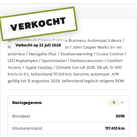
VERKOCHT
Specificaties
MINI Hatchback Cooper Serious Business Automaat 3 deurs /
Verkocht op
22 juli 2026
Panoramadak / Harman Kardon / John Cooper Works in- en
exterieur / Navigatie Plus / Stoelverwarming / Cruise Control /
LED Koplampen / Sportstoelen / Parkeersensoren / Comfort
Access / Apple Carplay / Climate Con uit 2018, 136 pk, 0–100
km/u in 8 s, tellerstand 117.613 km, benzine, automaat. APK
geldig tot 15 augustus 2026, tellerstand logisch volgens RDW.
Basisgegevens
6
Bouwjaar
2018
Kilometerstand
117.613 km