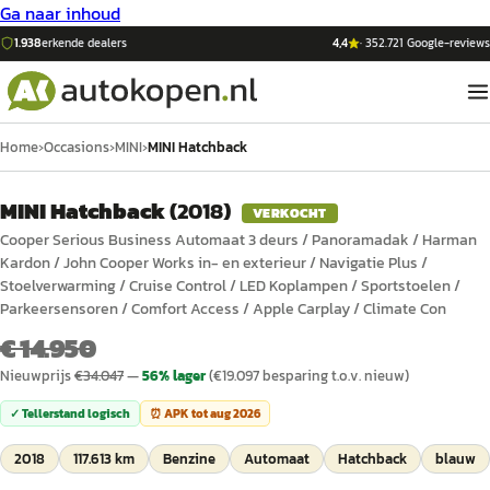
Ga naar inhoud
1.938
erkende dealers
4,4
·
352.721
Google-reviews
Home
›
Occasions
›
MINI
›
MINI Hatchback
MINI Hatchback
(
2018
)
VERKOCHT
Cooper Serious Business Automaat 3 deurs / Panoramadak / Harman
Kardon / John Cooper Works in- en exterieur / Navigatie Plus /
Stoelverwarming / Cruise Control / LED Koplampen / Sportstoelen /
Parkeersensoren / Comfort Access / Apple Carplay / Climate Con
€ 14.950
Nieuwprijs
€
34.047
—
56
% lager
(€
19.097
besparing t.o.v. nieuw)
✓ Tellerstand logisch
⏰ APK tot
aug 2026
2018
117.613 km
Benzine
Automaat
Hatchback
blauw