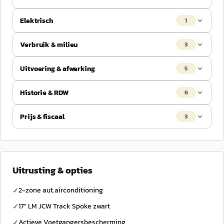
Elektrisch
1
Verbruik & milieu
3
Uitvoering & afwerking
5
Historie & RDW
6
Prijs & fiscaal
3
Uitrusting & opties
2-zone aut.airconditioning
✓
17" LM JCW Track Spoke zwart
✓
Actieve Voetgangersbescherming
✓