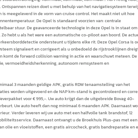
d. Ontspannen reizen doet u met behulp van het navigatiesysteem terwij
 is meegeleverd in de vorm van cruise control. Het maakt niet uit hoe
binnentemperatuur. De Opel is standaard voorzien van: centrale
lbaar stuur. De geavanceerde technologie in deze Opel is in staat om
 Zo hebt u als het ware een automatische co-piloot aan boord. De actu
keersborddetectie ondersteunt u tijdens elke rit. Deze Opel Corsa is 
eem signaleert en corrigeert als u onbedoeld de rijstrooklijnen dreigt
an komt de forward collision warning in actie en waarschuwt meteen. De
nctie, vermoeidheidsherkenning, autonoom remsysteem en
inimaal 3 maanden geldige APK, gratis RDW tenaamstelling van het
ties worden uitgevoerd en de NAP km-stand is gecontroleerd en corre
fleverpakket voor € 995,-. Uw auto krijgt dan de uitgebreide Bovag 40-
aarbeurt. Uw auto heeft dan nog minimaal 6 maanden APK. Daarnaast wo
rieur. Verder leveren wij uw auto met een halfvolle tank brandstof, 12
biliteitsservice. Daarnaast ontvangt u de Broekhuis Plus-pas met een
an olie en vloeistoffen, een gratis aircocheck, gratis bandreparatie en 