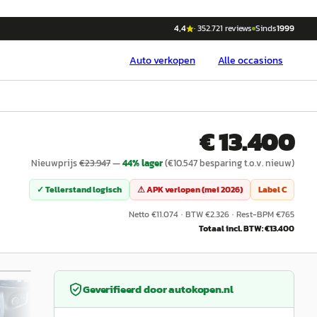
4,4
·
352.721
reviews
Sinds
1999
Auto
verkopen
Alle occasions
€ 13.400
Nieuwprijs
€
23.947
—
44
% lager
(€
10.547
besparing t.o.v. nieuw)
✓ Tellerstand logisch
⚠ APK verlopen (
mei 2026
)
Label
C
Netto €
11.074
·
BTW €
2.326
·
Rest-BPM €
765
Totaal incl. BTW: €
13.400
/
32
Geverifieerd door
autokopen.nl