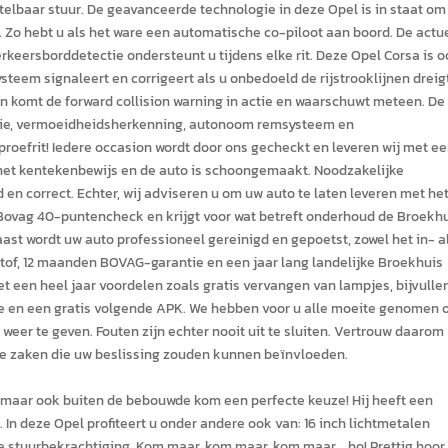
lbaar stuur. De geavanceerde technologie in deze Opel is in staat om
 Zo hebt u als het ware een automatische co-piloot aan boord. De actu
keersborddetectie ondersteunt u tijdens elke rit. Deze Opel Corsa is 
eem signaleert en corrigeert als u onbedoeld de rijstrooklijnen dreigt
an komt de forward collision warning in actie en waarschuwt meteen. De
nctie, vermoeidheidsherkenning, autonoom remsysteem en
efrit! Iedere occasion wordt door ons gecheckt en leveren wij met e
het kentekenbewijs en de auto is schoongemaakt. Noodzakelijke
en correct. Echter, wij adviseren u om uw auto te laten leveren met he
e Bovag 40-puntencheck en krijgt voor wat betreft onderhoud de Broekh
st wordt uw auto professioneel gereinigd en gepoetst, zowel het in- a
dstof, 12 maanden BOVAG-garantie en een jaar lang landelijke Broekhuis
t een heel jaar voordelen zoals gratis vervangen van lampjes, bijvulle
atie en een gratis volgende APK. We hebben voor u alle moeite genomen
weer te geven. Fouten zijn echter nooit uit te sluiten. Vertrouw daarom
d de zaken die uw beslissing zouden kunnen beïnvloeden.
d, maar ook buiten de bebouwde kom een perfecte keuze! Hij heeft een
 deze Opel profiteert u onder andere ook van: 16 inch lichtmetalen
 stuurbekrachtiging. Kom maar, kom maar, kom maar... ho! Prettig hoor,