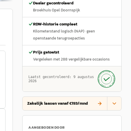
Dealer gecontroleerd
Broekhuis Opel Doornspijk
RDW-historie compleet
Kilometerstand logisch (NAP)
· geen
openstaande terugroepacties
Prijs getoetst
Vergeleken met
288
vergelijkbare occasions
GECONTROLEERD ·
AUTOKOPEN.NL
Laatst gecontroleerd:
9 augustus
· SINDS 1999 ·
2026
Zakelijk leasen vanaf €193/mnd
AANGEBODEN DOOR