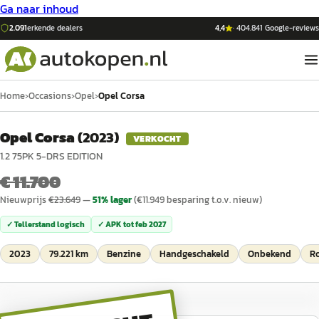
Ga naar inhoud
2.091
erkende dealers
4,4
·
404.841
Google-reviews
Home
›
Occasions
›
Opel
›
Opel Corsa
Opel Corsa
(
2023
)
VERKOCHT
1.2 75PK 5-DRS EDITION
€ 11.700
Nieuwprijs
€
23.649
—
51
% lager
(€
11.949
besparing t.o.v. nieuw)
✓ Tellerstand logisch
✓ APK tot
feb 2027
2023
79.221 km
Benzine
Handgeschakeld
Onbekend
R