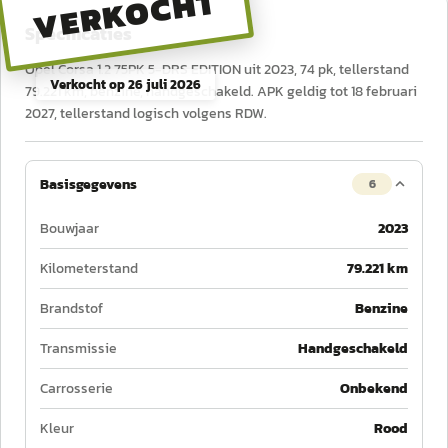
VERKOCHT
Specificaties
Opel Corsa 1.2 75PK 5-DRS EDITION uit 2023, 74 pk, tellerstand
Verkocht op
26 juli 2026
79.221 km, benzine, handgeschakeld. APK geldig tot 18 februari
2027, tellerstand logisch volgens RDW.
Basisgegevens
6
Bouwjaar
2023
Kilometerstand
79.221 km
Brandstof
Benzine
Transmissie
Handgeschakeld
Carrosserie
Onbekend
Kleur
Rood