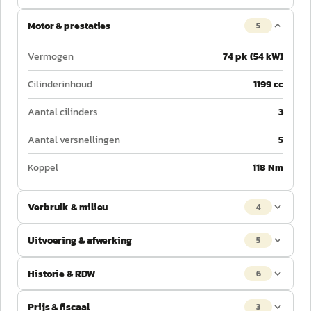
Motor & prestaties
5
Vermogen
74 pk (54 kW)
Cilinderinhoud
1199 cc
Aantal cilinders
3
Aantal versnellingen
5
Koppel
118 Nm
Verbruik & milieu
4
Uitvoering & afwerking
5
Historie & RDW
6
Prijs & fiscaal
3