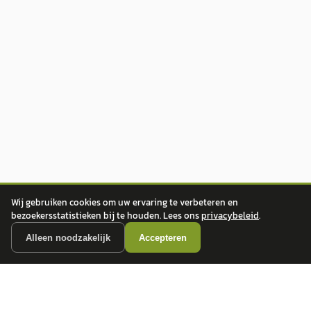
Wij gebruiken cookies om uw ervaring te verbeteren en
bezoekersstatistieken bij te houden. Lees ons
privacybeleid
.
Alleen noodzakelijk
Accepteren
autokopen.nl geeft geen financieel advies en is niet bevoegd om vragen over
financiële producten te beantwoorden. Wij verwijzen door naar erkende, AFM-