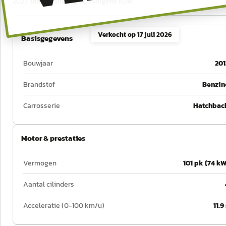
2027, tellerstand logisch volgens RDW.
Verkocht op
17 juli 2026
Basisgegevens
Bouwjaar
201
Brandstof
Benzin
Carrosserie
Hatchbac
Motor & prestaties
Vermogen
101 pk (74 kW
Aantal cilinders
Acceleratie (0-100 km/u)
11.9