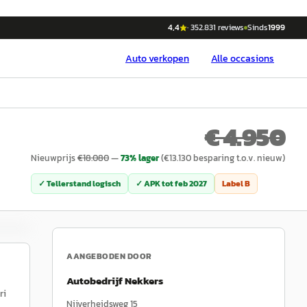
4,4
·
352.831
reviews
Sinds
1999
Auto
verkopen
Alle occasions
€ 4.950
Nieuwprijs
€
18.080
—
73
% lager
(€
13.130
besparing t.o.v. nieuw)
✓ Tellerstand logisch
✓ APK tot
feb 2027
Label
B
AANGEBODEN DOOR
Autobedrijf Nekkers
ri
Nijverheidsweg 15