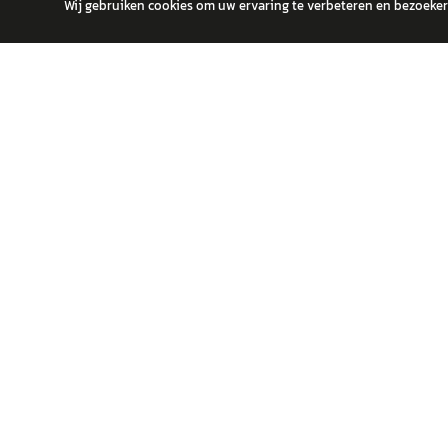
Wij gebruiken cookies om uw ervaring te verbeteren en bezoekers
autokopen.nl geeft geen financieel advies en is niet bevoegd om vragen