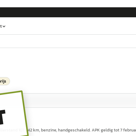
t
rijs
T
 tellerstand 107.742 km, benzine, handgeschakeld. APK geldig tot 7 februa