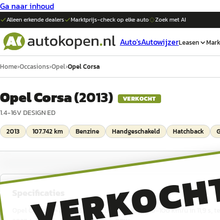
Ga naar inhoud
Alleen erkende dealers
Marktprijs-check op elke
auto
Zoek met AI
Auto's
Autowijzer
Leasen
Mark
Home
›
Occasions
›
Opel
›
Opel Corsa
Opel Corsa
(
2013
)
VERKOCHT
1.4-16V DESIGN ED
2013
107.742 km
Benzine
Handgeschakeld
Hatchback
G
VERKOCH
Specificaties
Opel Corsa 1.4-16V DESIGN ED uit 2013, 101 pk, 0–100 km/u in 11,9 s,