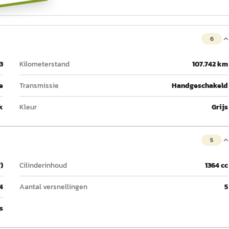
6
3
Kilometerstand
107.742 km
e
Transmissie
Handgeschakeld
k
Kleur
Grijs
5
)
Cilinderinhoud
1364 cc
4
Aantal versnellingen
5
 s