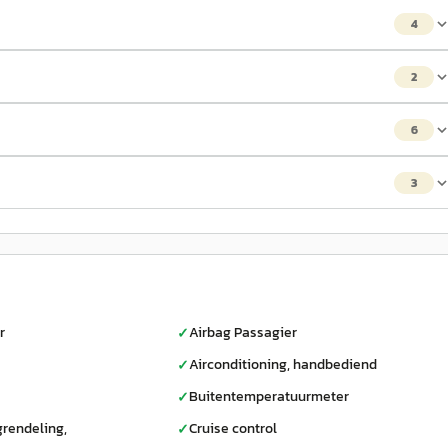
4
2
6
3
r
Airbag Passagier
✓
Airconditioning, handbediend
✓
Buitentemperatuurmeter
✓
grendeling,
Cruise control
✓