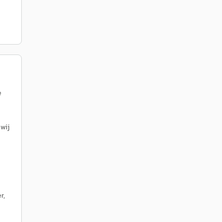
e
wij
r,