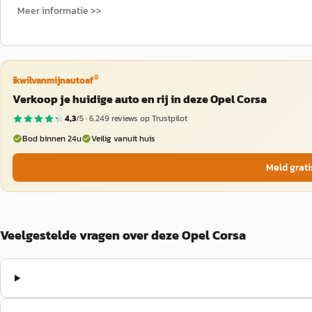
Meer informatie >>
®
ikwilvanmijnautoaf
Verkoop je huidige auto en rij in deze Opel Corsa
4,3
/5 ·
6.249
reviews op Trustpilot
Bod binnen 24u
Veilig vanuit huis
Meld grati
Veelgestelde vragen over deze Opel Corsa