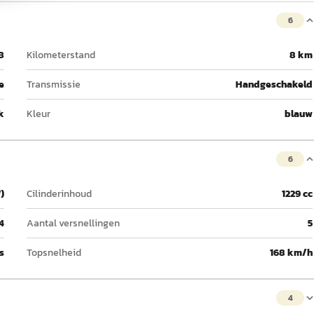
6
8
Kilometerstand
8 km
e
Transmissie
Handgeschakeld
k
Kleur
blauw
6
)
Cilinderinhoud
1229 cc
4
Aantal versnellingen
5
 s
Topsnelheid
168 km/h
4