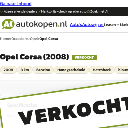
Ga naar inhoud
Alleen erkende dealers
Marktprijs-check op elke
auto
Zoek met AI
Auto's
Autowijzer
Leasen
Mark
Home
›
Occasions
›
Opel
›
Opel Corsa
Opel Corsa
(
2008
)
VERKOCHT
2008
8 km
Benzine
Handgeschakeld
Hatchback
blau
VERKOCH
Specificaties
Opel Corsa uit 2008, 80 pk, 0–100 km/u in 13,9 s, tellerstand 8 km, 