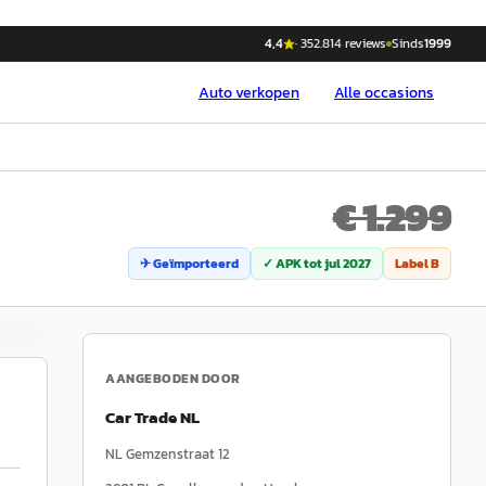
4,4
·
352.814
reviews
Sinds
1999
Auto
verkopen
Alle occasions
€ 1.299
✈ Geïmporteerd
✓ APK tot
jul 2027
Label
B
AANGEBODEN DOOR
Car Trade NL
NL Gemzenstraat 12