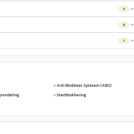
3
6
1
Anti Blokkeer Systeem (ABS)
✓
grendeling
Startblokkering
✓