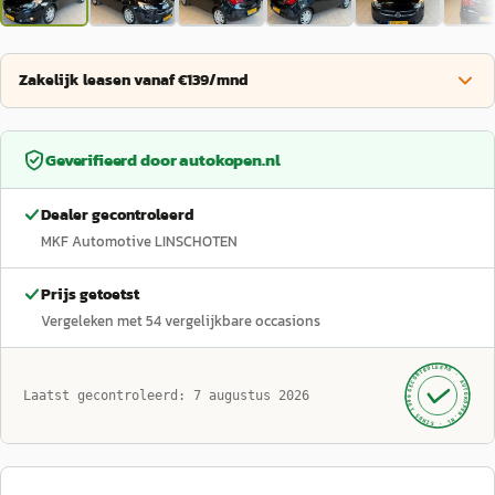
Zakelijk leasen vanaf €139/mnd
Geverifieerd door
autokopen.nl
Dealer gecontroleerd
MKF Automotive LINSCHOTEN
Prijs getoetst
Vergeleken met
54
vergelijkbare occasions
GECONTROLEERD ·
AUTOKOPEN.NL
Laatst gecontroleerd:
7 augustus 2026
· SINDS 1999 ·