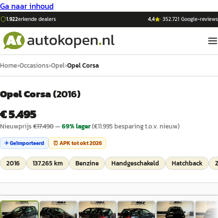
Ga naar inhoud
1.922
erkende dealers
4,4
·
352.721
Google-reviews
Home
›
Occasions
›
Opel
›
Opel Corsa
Opel Corsa
(
2016
)
€ 5.495
Nieuwprijs
€
17.490
—
69
% lager
(€
11.995
besparing t.o.v. nieuw)
✈ Geïmporteerd
⏰ APK tot
okt 2026
2016
137.265 km
Benzine
Handgeschakeld
Hatchback
1
/
15