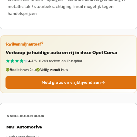
metallic lak / stuurbekrachtiging. Inruil mogelijk tegen
handelsprijzen.
®
ikwilvanmijnautoaf
Verkoop je huidige auto en rij in deze Opel Corsa
4,3
/5 ·
6.249
reviews op Trustpilot
Bod binnen 24u
Veilig vanuit huis
Meld gratis en vrijblijvend aan
AANGEBODEN DOOR
MKF Automotive