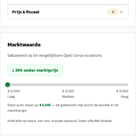
Prijs & fiscaal
3
Marktwaarde
Gebaseerd op
54
vergelijkbare
Opel
Corsa
occasions
↓
33
%
onder
marktprijs
€ 6.940
€ 8.250
€ 8.950
Laag
Mediaan
Hoog
Deze auto staat op
€ 5.495
— de gekleurde stip toont de positie in de
marktrange.
Indicatie op basis van ons actuele aanbod. Geen officiële taxatie.