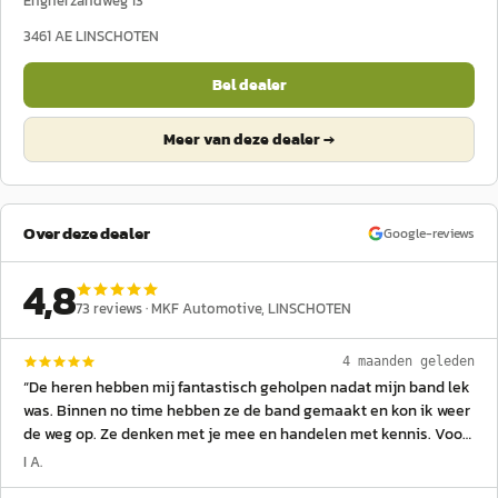
Engherzandweg 13
3461 AE
LINSCHOTEN
Bel dealer
Meer van deze dealer →
Over deze dealer
Google-reviews
4,8
73
reviews ·
MKF Automotive
, LINSCHOTEN
4 maanden geleden
“
De heren hebben mij fantastisch geholpen nadat mijn band lek
was. Binnen no time hebben ze de band gemaakt en kon ik weer
de weg op. Ze denken met je mee en handelen met kennis. Voor
mij is dit een nieuw vast adres! Bedankt voor de goede service!
”
I A.