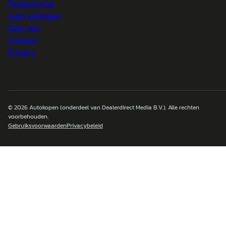
Financiering
Auto verkopen
Over ons
Contact
Privacy
© 2026
Autokopen
(onderdeel van Dealerdirect Media B.V.). Alle rechten
voorbehouden.
Gebruiksvoorwaarden
Privacybeleid