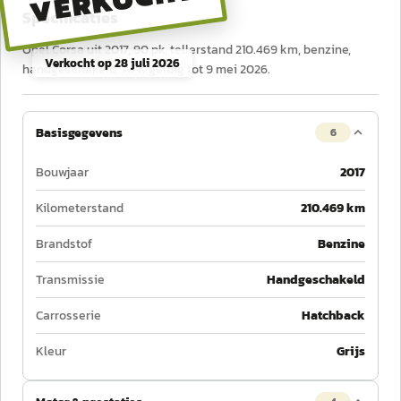
VERKOCHT
Specificaties
Opel Corsa uit 2017, 90 pk, tellerstand 210.469 km, benzine,
Verkocht op
28 juli 2026
handgeschakeld. APK geldig tot 9 mei 2026.
Basisgegevens
6
Bouwjaar
2017
Kilometerstand
210.469 km
Brandstof
Benzine
Transmissie
Handgeschakeld
Carrosserie
Hatchback
Kleur
Grijs