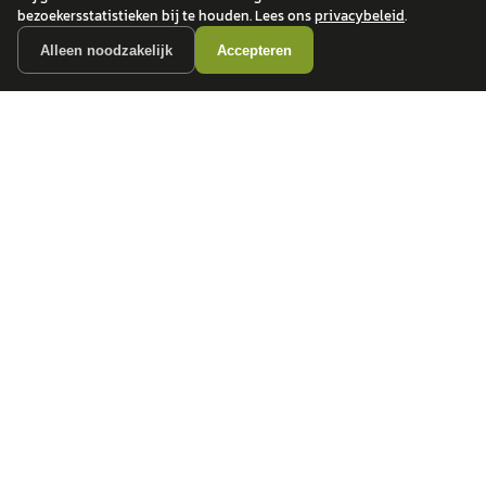
bezoekersstatistieken bij te houden. Lees ons
privacybeleid
.
Alleen noodzakelijk
Accepteren
autokopen.nl geeft geen financieel advies en is niet bevoegd om vragen over
financiële producten te beantwoorden. Wij verwijzen door naar erkende, AFM-
vergunde partners.
POPULAIRE MERKEN
Volkswagen
Vind jouw volgende auto bij
Toyota
betrouwbare dealers.
BMW
Mercedes-Benz
Audi
Ford