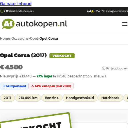
Ga naar inhoud
2.039
erkende dealers
4,4
·
352.721
Google-reviews
Home
›
Occasions
›
Opel
›
Opel Corsa
Opel Corsa
(
2017
)
VERKOCHT
€ 4.500
ⓘ Prijsopbouw
Nieuwprijs
€
19.448
—
77
% lager
(€
14.948
besparing t.o.v. nieuw)
✈ Geïmporteerd
⚠ APK verlopen (
mei 2026
)
2017
210.469 km
Benzine
Handgeschakeld
Hatchback