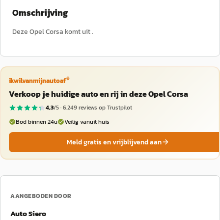
Omschrijving
Deze Opel Corsa komt uit .
®
ikwilvanmijnautoaf
Verkoop je huidige auto en rij in deze Opel Corsa
4,3
/5 ·
6.249
reviews op Trustpilot
Bod binnen 24u
Veilig vanuit huis
Meld gratis en vrijblijvend aan
AANGEBODEN DOOR
Auto Siero