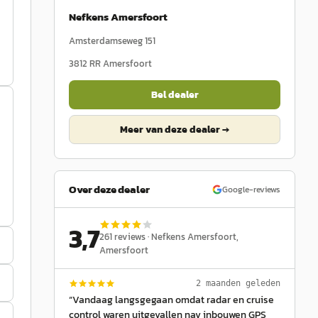
Nefkens Amersfoort
Amsterdamseweg 151
3812 RR
Amersfoort
Bel dealer
Meer van deze dealer →
Over deze dealer
Google-reviews
3,7
261
reviews ·
Nefkens Amersfoort
,
Amersfoort
2 maanden geleden
“
Vandaag langsgegaan omdat radar en cruise
control waren uitgevallen nav inbouwen GPS