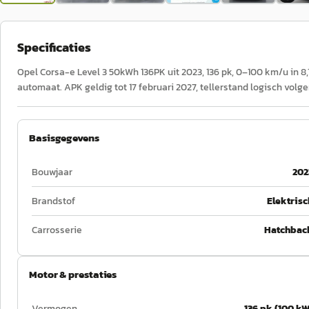
Specificaties
Opel Corsa-e Level 3 50kWh 136PK uit 2023, 136 pk, 0–100 km/u in 8,1
automaat. APK geldig tot 17 februari 2027, tellerstand logisch volg
Basisgegevens
Bouwjaar
202
Brandstof
Elektrisc
Carrosserie
Hatchbac
Motor & prestaties
Vermogen
136 pk (100 kW