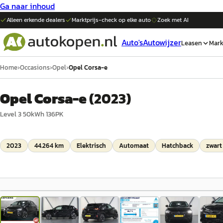
Ga naar inhoud
Alleen erkende dealers
Marktprijs-check op elke
auto
Zoek met AI
Auto's
Autowijzer
Leasen
Mark
Home
›
Occasions
›
Opel
›
Opel Corsa-e
Opel Corsa-e
(
2023
)
Level 3 50kWh 136PK
2023
44.264 km
Elektrisch
Automaat
Hatchback
zwart