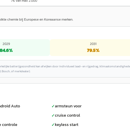
7% van max 2.000
ruikte chemie bij Europese en Koreaanse merken.
2029
2031
84.6
%
79.5
%
erkelijke batterijgezondheid kan afwijken door individueel laad- en rijgedrag, klimaatomstandighed
, Bosch, of merkdealer).
droid Auto
armsteun voor
✓
cruise control
✓
e controle
keyless start
✓