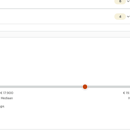
6
4
€ 17.900
€ 19
Mediaan
nge.