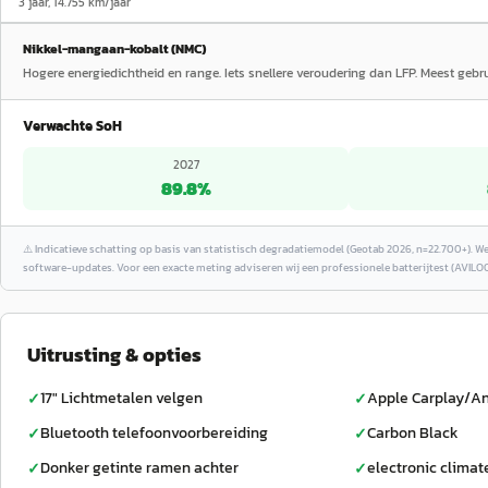
3 jaar, 14.755 km/jaar
Nikkel-mangaan-kobalt (NMC)
Hogere energiedichtheid en range. Iets snellere veroudering dan LFP. Meest geb
Verwachte SoH
2027
89.8
%
⚠️
Indicatieve schatting op basis van statistisch degradatiemodel (Geotab 2026, n=22.700+). W
software-updates. Voor een exacte meting adviseren wij een professionele batterijtest (AVILOO
Uitrusting & opties
17" Lichtmetalen velgen
Apple Carplay/An
✓
✓
Bluetooth telefoonvoorbereiding
Carbon Black
✓
✓
Donker getinte ramen achter
electronic climat
✓
✓