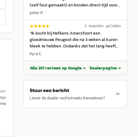
(zelf fout gemaakt) en konden direct tijd voor
mij vrijmaken voor initieel onderzoek. ODBC
peter P.
fouten verwijderd, maar deze 2 bleven helaas
staan. Afspraak gemaakt 2 weken later om
3 maanden geleden
issue concreet te verhelpen om camera's in te
“
Ik kocht bij Nefkens Amersfoort een
leren. Top service.
”
gloednieuwe Peugeot die na 3 weken al kuren
bleek te hebben. Ondanks dat het lang heeft
geduurd, voordat deze verholpen waren (want
Kyra C.
fabrieksfout en de fabriek deed daar lang over)
ben ik begripvol en vriendelijk geholpen.
”
Alle
261
reviews op Google →
Dealerpagina →
Stuur een bericht
.750
Liever de dealer rechtstreeks benaderen?
Hoog