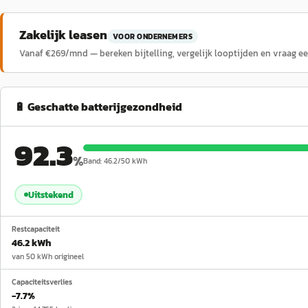
Zakelijk leasen
VOOR ONDERNEMERS
Vanaf €
269
/mnd — bereken bijtelling, vergelijk looptijden en vraag e
🔋 Geschatte batterijgezondheid
92.3
%
Band:
46.2
/
50
kWh
Uitstekend
Restcapaciteit
46.2 kWh
van 50 kWh origineel
Capaciteitsverlies
−7.7%