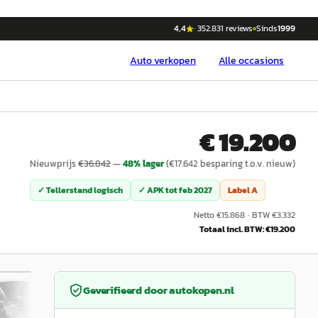
4,4
·
352.831
reviews
Sinds
1999
Auto
verkopen
Alle occasions
€ 19.200
Nieuwprijs
€
36.842
—
48
% lager
(€
17.642
besparing t.o.v. nieuw)
✓ Tellerstand logisch
✓ APK tot
feb 2027
Label
A
Netto €
15.868
·
BTW €
3.332
Totaal incl. BTW: €
19.200
/
38
Geverifieerd door
autokopen.nl