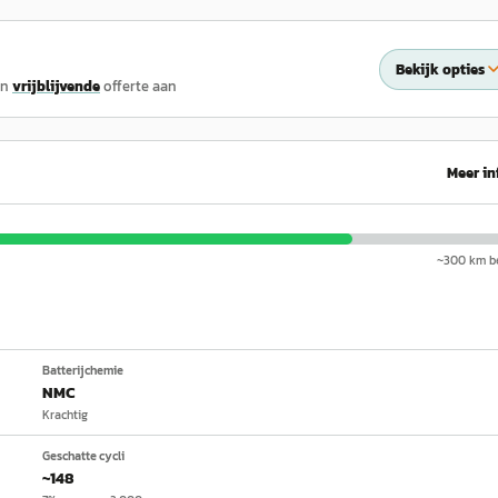
Bekijk opties
en
vrijblijvende
offerte aan
Meer in
~
300
km be
Batterijchemie
NMC
Krachtig
Geschatte cycli
~148