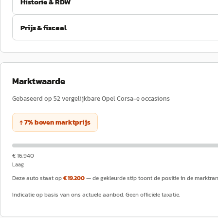
Historie & RDW
Prijs & fiscaal
Marktwaarde
Gebaseerd op
52
vergelijkbare
Opel
Corsa-e
occasions
↑
7
%
boven
marktprijs
€ 16.940
Laag
Deze auto staat op
€ 19.200
— de gekleurde stip toont de positie in de marktra
Indicatie op basis van ons actuele aanbod. Geen officiële taxatie.