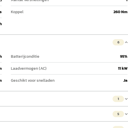
 s
Koppel
260 Nm
h
6
h
Batterijconditie
95%
m
Laadvermogen (AC)
11 kW
m
Geschikt voor snelladen
Ja
1
5