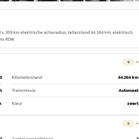
 s, 359 km elektrische actieradius, tellerstand 44.264 km, elektrisch,
ens RDW.
6
3
Kilometerstand
44.264 km
h
Transmissie
Automaat
k
Kleur
zwart
5
)
Aantal versnellingen
1