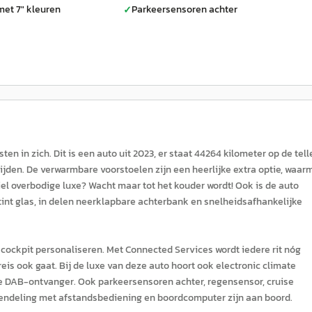
met 7" kleuren
Parkeersensoren achter
✓
 in zich. Dit is een auto uit 2023, er staat 44264 kilometer op de telle
rijden. De verwarmbare voorstoelen zijn een heerlijke extra optie, waar
iel overbodige luxe? Wacht maar tot het kouder wordt! Ook is de auto
tint glas, in delen neerklapbare achterbank en snelheidsafhankelijke
 cockpit personaliseren. Met Connected Services wordt iedere rit nóg
eis ook gaat. Bij de luxe van deze auto hoort ook electronic climate
de DAB-ontvanger. Ook parkeersensoren achter, regensensor, cruise
endeling met afstandsbediening en boordcomputer zijn aan boord.