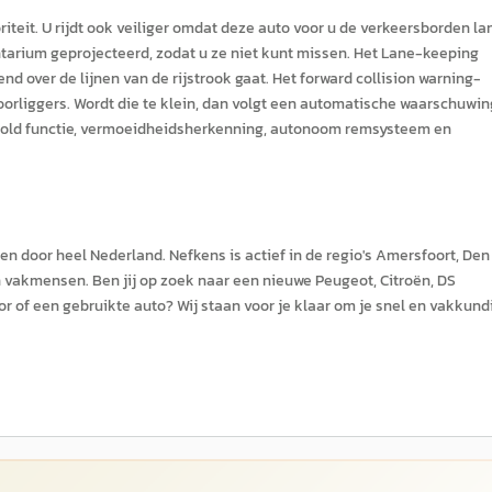
iteit. U rijdt ook veiliger omdat deze auto voor u de verkeersborden la
tarium geprojecteerd, zodat u ze niet kunt missen. Het Lane-keeping
nd over de lijnen van de rijstrook gaat. Het forward collision warning-
voorliggers. Wordt die te klein, dan volgt een automatische waarschuwin
 hold functie, vermoeidheidsherkenning, autonoom remsysteem en
gen door heel Nederland. Nefkens is actief in de regio's Amersfoort, Den
n vakmensen. Ben jij op zoek naar een nieuwe Peugeot, Citroën, DS
or of een gebruikte auto? Wij staan voor je klaar om je snel en vakkund