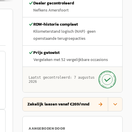
Dealer gecontroleerd
Nefkens Amersfoort
RDW-historie compleet
Kilometerstand logisch (NAP)
· geen
openstaande terugroepacties
Prijs getoetst
Vergeleken met
52
vergelijkbare occasions
GECONTROLEERD ·
AUTOKOPEN.NL
Laatst gecontroleerd:
7 augustus
· SINDS 1999 ·
2026
Zakelijk leasen vanaf €269/mnd
AANGEBODEN DOOR