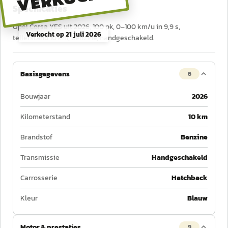
Specificaties
Opel Corsa YES uit 2026, 100 pk, 0–100 km/u in 9,9 s,
Verkocht op
21 juli 2026
tellerstand 10 km, benzine, handgeschakeld.
Basisgegevens
6
Bouwjaar
2026
Kilometerstand
10 km
Brandstof
Benzine
Transmissie
Handgeschakeld
Carrosserie
Hatchback
Kleur
Blauw
Motor & prestaties
9