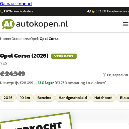
Ga naar inhoud
1.909
erkende dealers
4,4
·
352.831
Google-reviews
Home
›
Occasions
›
Opel
›
Opel Corsa
Opel Corsa
(
2026
)
VERKOCHT
YES
€ 24.349
ⓘ Prijsopbouw
Nieuwprijs
€
28.099
—
13
% lager
(€
3.750
besparing t.o.v. nieuw)
2026
10 km
Benzine
Handgeschakeld
Hatchback
Blau
VERKOCHT