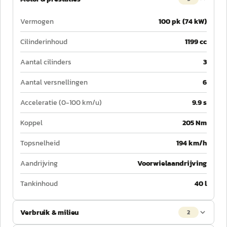
Vermogen
100 pk (74 kW)
Cilinderinhoud
1199 cc
Aantal cilinders
3
Aantal versnellingen
6
Acceleratie (0-100 km/u)
9.9 s
Koppel
205 Nm
Topsnelheid
194 km/h
Aandrijving
Voorwielaandrijving
Tankinhoud
40 l
Verbruik & milieu
2