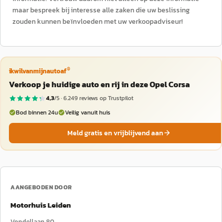
maar bespreek bij interesse alle zaken die uw beslissing
zouden kunnen beïnvloeden met uw verkoopadviseur!
®
ikwilvanmijnautoaf
Verkoop je huidige auto en rij in deze Opel Corsa
4,3
/5 ·
6.249
reviews op Trustpilot
Bod binnen 24u
Veilig vanuit huis
Meld gratis en vrijblijvend aan
AANGEBODEN DOOR
Motorhuis Leiden
Vondellaan 80