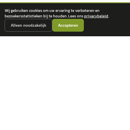
Wij gebruiken cookies om uw ervaring te verbeteren en
bezoekersstatistieken bij te houden. Lees ons
privacybeleid
.
Alleen noodzakelijk
Accepteren
autokopen.nl geeft geen financieel advies en is niet bevoegd om vragen over
financiële producten te beantwoorden. Wij verwijzen door naar erkende, AFM-
vergunde partners.
POPULAIRE MERKEN
Volkswagen
Vind jouw volgende auto bij
Toyota
betrouwbare dealers.
BMW
Mercedes-Benz
Audi
Ford
Opel