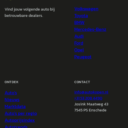
Volkswagen
Vind jouw volgende auto bij
Toyota
betrouwbare dealers.
BMW
Mercedes-Benz
Audi
Ford
Opel
Peugeot
ONTDEK
CONTACT
Auto's
info@
autokopen.nl
+31 53 208 4490
Nieuws
Josink Maatweg 43
Marktdata
7545 PS Enschede
Auto's per regio
Autoprijsindex
Autotrends