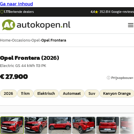
Ga naar inhoud
1.773
erkende dealers
4,4
·
352.814
Google-reviews
Home
›
Occasions
›
Opel
›
Opel Frontera
Opel Frontera
(
2026
)
Electric GS 44 kWh 113 PK
€ 27.900
ⓘ Prijsopbouw
2026
11 km
Elektrisch
Automaat
Suv
Kanyon Orange
1
/
34