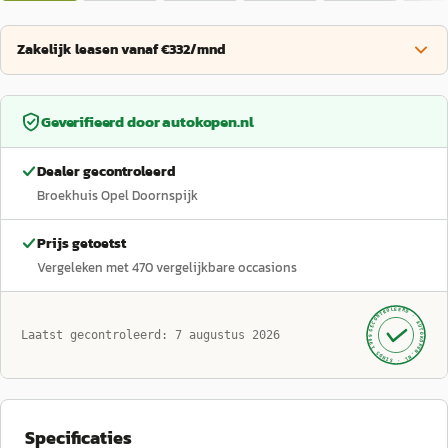
Zakelijk leasen vanaf €332/mnd
Geverifieerd door
autokopen.nl
Dealer gecontroleerd
Broekhuis Opel Doornspijk
Prijs getoetst
Vergeleken met
470
vergelijkbare occasions
GECONTROLEERD ·
AUTOKOPEN.NL
Laatst gecontroleerd:
7 augustus 2026
· SINDS 1999 ·
Specificaties