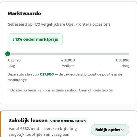
Marktwaarde
Gebaseerd op
470
vergelijkbare
Opel
Frontera
occasions
↓
13
%
onder
marktprijs
€ 28.195
€ 31.900
€ 33.996
Laag
Mediaan
Hoog
Deze auto staat op
€ 27.900
— de gekleurde stip toont de positie in de
marktrange.
Indicatie op basis van ons actuele aanbod. Geen officiële taxatie.
Zakelijk leasen
VOOR ONDERNEMERS
Vanaf €
332
/mnd — bereken bijtelling,
Bekijk opties
vergelijk looptijden en vraag een