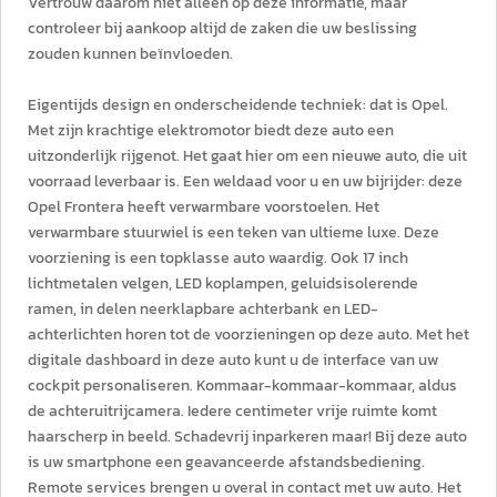
Vertrouw daarom niet alleen op deze informatie, maar
controleer bij aankoop altijd de zaken die uw beslissing
zouden kunnen beïnvloeden.
Eigentijds design en onderscheidende techniek: dat is Opel.
Met zijn krachtige elektromotor biedt deze auto een
uitzonderlijk rijgenot. Het gaat hier om een nieuwe auto, die uit
voorraad leverbaar is. Een weldaad voor u en uw bijrijder: deze
Opel Frontera heeft verwarmbare voorstoelen. Het
verwarmbare stuurwiel is een teken van ultieme luxe. Deze
voorziening is een topklasse auto waardig. Ook 17 inch
lichtmetalen velgen, LED koplampen, geluidsisolerende
ramen, in delen neerklapbare achterbank en LED-
achterlichten horen tot de voorzieningen op deze auto. Met het
digitale dashboard in deze auto kunt u de interface van uw
cockpit personaliseren. Kommaar-kommaar-kommaar, aldus
de achteruitrijcamera. Iedere centimeter vrije ruimte komt
haarscherp in beeld. Schadevrij inparkeren maar! Bij deze auto
is uw smartphone een geavanceerde afstandsbediening.
Remote services brengen u overal in contact met uw auto. Het