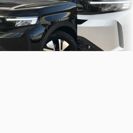
Autobedrijf den Hartog
·
Autobedrijf den Hartog
·
Hellevoetsluis
Hellevoetsluis
Bekijk aanbieding →
Bekijk aanbieding →
Vergelijk
Vergelijk