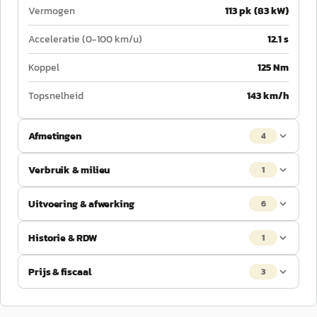
Vermogen
113 pk (83 kW)
Acceleratie (0-100 km/u)
12.1 s
Koppel
125 Nm
Topsnelheid
143 km/h
Afmetingen
4
Verbruik & milieu
1
Uitvoering & afwerking
6
Historie & RDW
1
Prijs & fiscaal
3