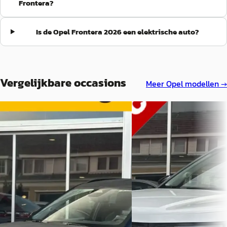
Frontera?
Is de Opel Frontera 2026 een elektrische auto?
Vergelijkbare occasions
Meer
Opel
modellen →
C
C
Opel Frontera
·
2025
Opel Frontera
·
2025
1.2 Turbo Hybrid GS 145PK
1.2 Turbo Hybrid GS 145PK
€ 28.900
€ 28.900
v.a. € 613/mnd
v.a. € 613/mnd
Marktconform
Marktconform
2025 · 3.682 km · Hybride · Automaat
2025 · 2.352 km · Hybride 