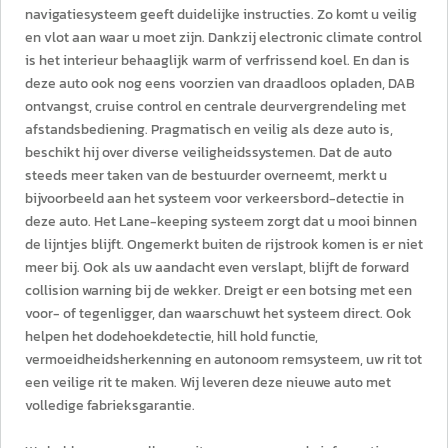
navigatiesysteem geeft duidelijke instructies. Zo komt u veilig
en vlot aan waar u moet zijn. Dankzij electronic climate control
is het interieur behaaglijk warm of verfrissend koel. En dan is
deze auto ook nog eens voorzien van draadloos opladen, DAB
ontvangst, cruise control en centrale deurvergrendeling met
afstandsbediening. Pragmatisch en veilig als deze auto is,
beschikt hij over diverse veiligheidssystemen. Dat de auto
steeds meer taken van de bestuurder overneemt, merkt u
bijvoorbeeld aan het systeem voor verkeersbord-detectie in
deze auto. Het Lane-keeping systeem zorgt dat u mooi binnen
de lijntjes blijft. Ongemerkt buiten de rijstrook komen is er niet
meer bij. Ook als uw aandacht even verslapt, blijft de forward
collision warning bij de wekker. Dreigt er een botsing met een
voor- of tegenligger, dan waarschuwt het systeem direct. Ook
helpen het dodehoekdetectie, hill hold functie,
vermoeidheidsherkenning en autonoom remsysteem, uw rit tot
een veilige rit te maken. Wij leveren deze nieuwe auto met
volledige fabrieksgarantie.