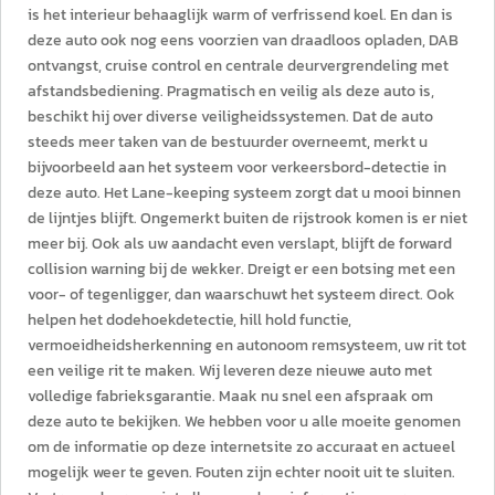
is het interieur behaaglijk warm of verfrissend koel. En dan is
deze auto ook nog eens voorzien van draadloos opladen, DAB
ontvangst, cruise control en centrale deurvergrendeling met
afstandsbediening. Pragmatisch en veilig als deze auto is,
beschikt hij over diverse veiligheidssystemen. Dat de auto
steeds meer taken van de bestuurder overneemt, merkt u
bijvoorbeeld aan het systeem voor verkeersbord-detectie in
deze auto. Het Lane-keeping systeem zorgt dat u mooi binnen
de lijntjes blijft. Ongemerkt buiten de rijstrook komen is er niet
meer bij. Ook als uw aandacht even verslapt, blijft de forward
collision warning bij de wekker. Dreigt er een botsing met een
voor- of tegenligger, dan waarschuwt het systeem direct. Ook
helpen het dodehoekdetectie, hill hold functie,
vermoeidheidsherkenning en autonoom remsysteem, uw rit tot
een veilige rit te maken. Wij leveren deze nieuwe auto met
volledige fabrieksgarantie. Maak nu snel een afspraak om
deze auto te bekijken. We hebben voor u alle moeite genomen
om de informatie op deze internetsite zo accuraat en actueel
mogelijk weer te geven. Fouten zijn echter nooit uit te sluiten.