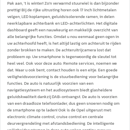
Pak aan, 't is winter! Zo'n verwarmd stuurwiel is dan bijzonder
prettig! Bij de rijke uitrusting horen ook 17 inch lichtmetalen
velgen, LED koplampen, geluidsisolerende ramen, in delen
neerklapbare achterbank en LED-achterlichten. Het digitale
dashboard geeft een nauwkeurig en makkelijk overzicht van
alle belangrijke functies. Omdat u nou eenmaal geen ogen in
uw achterhoofd heeft, is het altijd lastig om achteruit te rijden
zonder brokken te maken. De achteruitrijcamera lost dat
probleem op. Uw smartphone is tegenwoordig de sleutel tot
heel veel. Ook voor deze auto. Remote services, noemen we
dat. Waar u ook bent, contact houden is een eitje. Een goede
veiligheidsvoorziening is de stuurbediening voor belangrijke
functies. De auto is natuurlijk voorzien van een
navigatiesysteem en het audiosysteem biedt glasheldere
geluidskwaliteit dankzij DAB-ontvangst. De auto is voorzien
van een draadloze telefoonlader, dus geen snoeren nodig om
de smartphone op te laden! Ook is de Opel uitgerust met:
electronic climate control, cruise control en centrale
deurvergrendeling met afstandsbediening. De intelligente