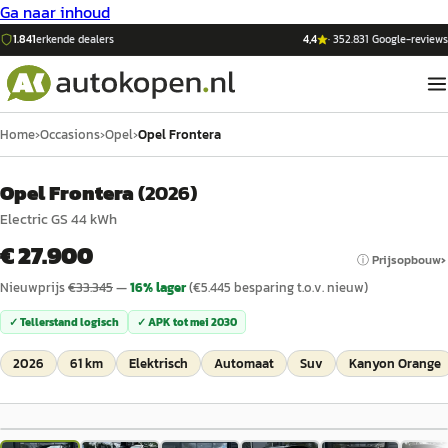
Ga naar inhoud
1.841
erkende dealers
4,4
·
352.831
Google-reviews
Home
›
Occasions
›
Opel
›
Opel Frontera
Opel Frontera
(
2026
)
Electric GS 44 kWh
€ 27.900
ⓘ Prijsopbouw
Nieuwprijs
€
33.345
—
16
% lager
(€
5.445
besparing t.o.v. nieuw)
✓ Tellerstand logisch
✓ APK tot
mei 2030
2026
61 km
Elektrisch
Automaat
Suv
Kanyon Orange
1
/
34