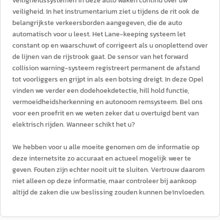
veiligheidssystemen in deze auto waken continu over uw
veiligheid. In het instrumentarium ziet u tijdens de rit ook de
belangrijkste verkeersborden aangegeven, die de auto
automatisch voor u leest. Het Lane-keeping systeem let
constant op en waarschuwt of corrigeert als u onoplettend over
de lijnen van de rijstrook gaat. De sensor van het forward
collision warning-systeem registreert permanent de afstand
tot voorliggers en grijpt in als een botsing dreigt. In deze Opel
vinden we verder een dodehoekdetectie, hill hold functie,
vermoeidheidsherkenning en autonoom remsysteem. Bel ons
voor een proefrit en we weten zeker dat u overtuigd bent van
elektrisch rijden. Wanneer schikt het u?
We hebben voor u alle moeite genomen om de informatie op
deze internetsite zo accuraat en actueel mogelijk weer te
geven. Fouten zijn echter nooit uit te sluiten. Vertrouw daarom
niet alleen op deze informatie, maar controleer bij aankoop
altijd de zaken die uw beslissing zouden kunnen beïnvloeden.