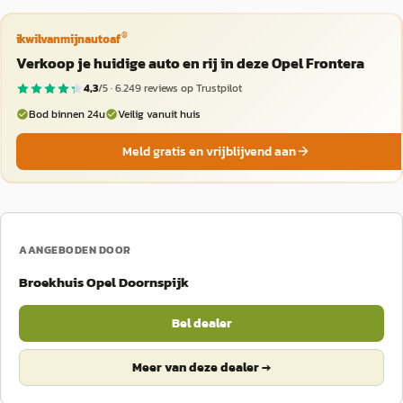
®
ikwilvanmijnautoaf
Verkoop je huidige auto en rij in deze Opel Frontera
4,3
/5 ·
6.249
reviews op Trustpilot
Bod binnen 24u
Veilig vanuit huis
Meld gratis en vrijblijvend aan
AANGEBODEN DOOR
Broekhuis Opel Doornspijk
Bel dealer
Meer van deze dealer →