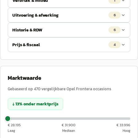
Verbruik & milieu
1
Uitvoering & afwerking
6
Historie & RDW
6
Prijs & fiscaal
4
Marktwaarde
Gebaseerd op
470
vergelijkbare
Opel
Frontera
occasions
↓
13
%
onder
marktprijs
€ 28.195
€ 31.900
€ 33.996
Laag
Mediaan
Hoog