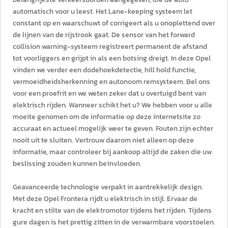
automatisch voor u leest. Het Lane-keeping systeem let
constant op en waarschuwt of corrigeert als u onoplettend over
de lijnen van de rijstrook gaat. De sensor van het forward
collision warning-systeem registreert permanent de afstand
tot voorliggers en grijpt in als een botsing dreigt. In deze Opel
vinden we verder een dodehoekdetectie, hill hold functie,
vermoeidheidsherkenning en autonoom remsysteem. Bel ons
voor een proefrit en we weten zeker dat u overtuigd bent van
elektrisch rijden. Wanneer schikt het u? We hebben voor u alle
moeite genomen om de informatie op deze internetsite zo
accuraat en actueel mogelijk weer te geven. Fouten zijn echter
nooit uit te sluiten. Vertrouw daarom niet alleen op deze
informatie, maar controleer bij aankoop altijd de zaken die uw
beslissing zouden kunnen beïnvloeden.
Geavanceerde technologie verpakt in aantrekkelijk design.
Met deze Opel Frontera rijdt u elektrisch in stijl. Ervaar de
kracht en stilte van de elektromotor tijdens het rijden. Tijdens
gure dagen is het prettig zitten in de verwarmbare voorstoelen.