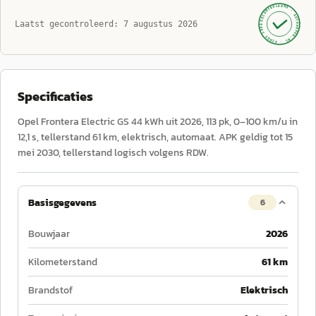
GECONTROLEERD ·
AUTOKOPEN.NL
Laatst gecontroleerd:
7 augustus 2026
· SINDS 1999 ·
Specificaties
Opel Frontera Electric GS 44 kWh uit 2026, 113 pk, 0–100 km/u in
12,1 s, tellerstand 61 km, elektrisch, automaat. APK geldig tot 15
mei 2030, tellerstand logisch volgens RDW.
Basisgegevens
6
Bouwjaar
2026
Kilometerstand
61 km
Brandstof
Elektrisch