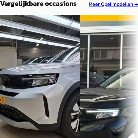
Vergelijkbare occasions
Meer
Opel
modellen →
C
C
Opel Frontera
·
2025
Opel Frontera
·
2025
1.2 Turbo Hybrid GS 145pk
1.2 Turbo Hybrid GS 145PK
€ 25.740
€ 28.900
v.a. € 546/mnd
v.a. € 613/mnd
Scherp geprijsd
Marktconform
2025 · 39.426 km · Hybride ·
2025 · 3.682 km · Hybride 
Automaat
Autobedrijf den Hartog
·
Broekhuis Opel Zwolle
4,3
(
258
)
Hellevoetsluis
Bekijk aanbieding →
Bekijk aanbieding →
Vergelijk
Vergelijk