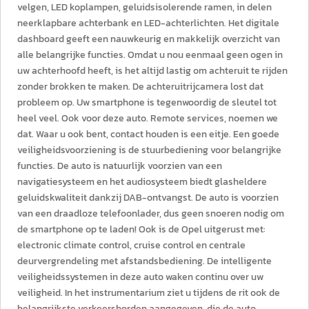
velgen, LED koplampen, geluidsisolerende ramen, in delen
neerklapbare achterbank en LED-achterlichten. Het digitale
dashboard geeft een nauwkeurig en makkelijk overzicht van
alle belangrijke functies. Omdat u nou eenmaal geen ogen in
uw achterhoofd heeft, is het altijd lastig om achteruit te rijden
zonder brokken te maken. De achteruitrijcamera lost dat
probleem op. Uw smartphone is tegenwoordig de sleutel tot
heel veel. Ook voor deze auto. Remote services, noemen we
dat. Waar u ook bent, contact houden is een eitje. Een goede
veiligheidsvoorziening is de stuurbediening voor belangrijke
functies. De auto is natuurlijk voorzien van een
navigatiesysteem en het audiosysteem biedt glasheldere
geluidskwaliteit dankzij DAB-ontvangst. De auto is voorzien
van een draadloze telefoonlader, dus geen snoeren nodig om
de smartphone op te laden! Ook is de Opel uitgerust met:
electronic climate control, cruise control en centrale
deurvergrendeling met afstandsbediening. De intelligente
veiligheidssystemen in deze auto waken continu over uw
veiligheid. In het instrumentarium ziet u tijdens de rit ook de
belangrijkste verkeersborden aangegeven, die de auto