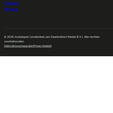
Contact
Privacy
© 2026
Autokopen
(onderdeel van Dealerdirect Media B.V.). Alle rechten
voorbehouden.
Gebruiksvoorwaarden
Privacybeleid