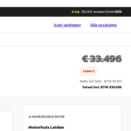
4,4
·
352.831
reviews
Sinds
1999
Auto
verkopen
Alle occasions
€ 33.496
Label
C
Netto €
27.683
·
BTW €
5.813
Totaal incl. BTW: €
33.496
AANGEBODEN DOOR
Motorhuis Leiden