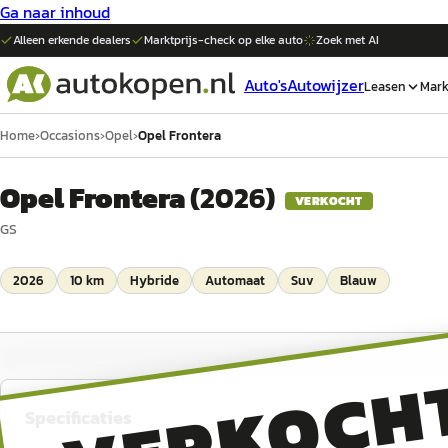
Ga naar inhoud
Alleen erkende dealers
Marktprijs-check op elke
auto
Zoek met AI
Auto's
Autowijzer
Leasen
Mark
Home
›
Occasions
›
Opel
›
Opel Frontera
Opel Frontera
(
2026
)
VERKOCHT
GS
2026
10 km
Hybride
Automaat
Suv
Blauw
VERKOCH
Specificaties