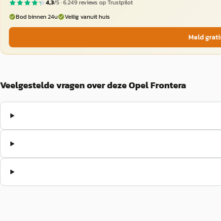
4,3
/5 ·
6.249
reviews op Trustpilot
Bod binnen 24u
Veilig vanuit huis
Meld grati
Veelgestelde vragen over deze Opel Frontera