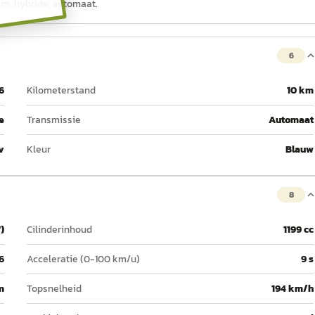
 km, hybride, automaat.
6
6
Kilometerstand
10 km
e
Transmissie
Automaat
v
Kleur
Blauw
8
)
Cilinderinhoud
1199 cc
6
Acceleratie (0-100 km/u)
9 s
m
Topsnelheid
194 km/h