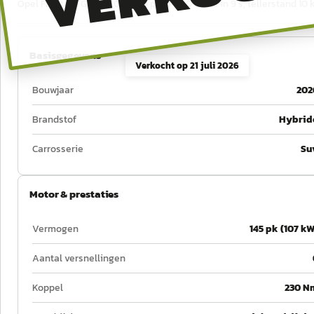
Opel Frontera GS uit 2026, 145 pk, 0–100 km/u in 9 s, tellerstand 10
Basisgegevens
Verkocht op
21 juli 2026
Bouwjaar
202
Brandstof
Hybrid
Carrosserie
Su
Motor & prestaties
Vermogen
145 pk (107 kW
Aantal versnellingen
Koppel
230 N