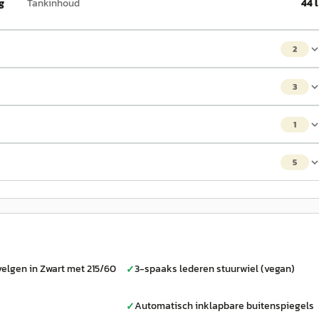
g
Tankinhoud
44 l
2
3
1
5
velgen in Zwart met 215/60
3-spaaks lederen stuurwiel (vegan)
✓
Automatisch inklapbare buitenspiegels
✓