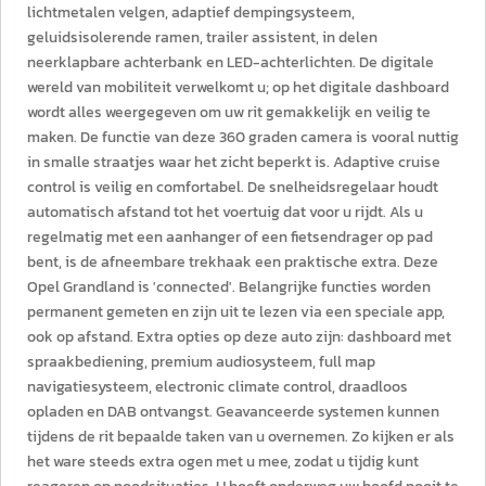
lichtmetalen velgen, adaptief dempingsysteem,
geluidsisolerende ramen, trailer assistent, in delen
neerklapbare achterbank en LED-achterlichten. De digitale
wereld van mobiliteit verwelkomt u; op het digitale dashboard
wordt alles weergegeven om uw rit gemakkelijk en veilig te
maken. De functie van deze 360 graden camera is vooral nuttig
in smalle straatjes waar het zicht beperkt is. Adaptive cruise
control is veilig en comfortabel. De snelheidsregelaar houdt
automatisch afstand tot het voertuig dat voor u rijdt. Als u
regelmatig met een aanhanger of een fietsendrager op pad
bent, is de afneembare trekhaak een praktische extra. Deze
Opel Grandland is 'connected'. Belangrijke functies worden
permanent gemeten en zijn uit te lezen via een speciale app,
ook op afstand. Extra opties op deze auto zijn: dashboard met
spraakbediening, premium audiosysteem, full map
navigatiesysteem, electronic climate control, draadloos
opladen en DAB ontvangst. Geavanceerde systemen kunnen
tijdens de rit bepaalde taken van u overnemen. Zo kijken er als
het ware steeds extra ogen met u mee, zodat u tijdig kunt