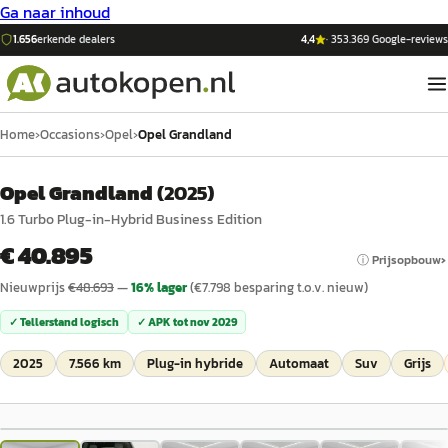
Ga naar inhoud
1.656
erkende dealers
4,4
·
353.369
Google-reviews
Home
›
Occasions
›
Opel
›
Opel Grandland
Opel Grandland
(
2025
)
1.6 Turbo Plug-in-Hybrid Business Edition
€ 40.895
ⓘ Prijsopbouw
Nieuwprijs
€
48.693
—
16
% lager
(€
7.798
besparing t.o.v. nieuw)
✓ Tellerstand logisch
✓ APK tot
nov 2029
2025
7.566 km
Plug-in hybride
Automaat
Suv
Grijs
1
/
46