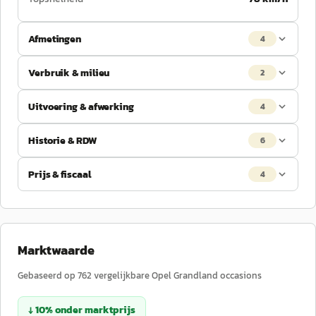
Afmetingen
4
Verbruik & milieu
2
Uitvoering & afwerking
4
Historie & RDW
6
Prijs & fiscaal
4
Marktwaarde
Gebaseerd op
762
vergelijkbare
Opel
Grandland
occasions
↓
10
%
onder
marktprijs