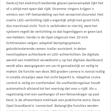
Dankzij het elektrisch bediende glazen panoramadak lijkt het
of u altijd met open dak rijdt. Stramme vingers krijgen 's
winters een VIP-behandeling van het verwarmd stuurwiel. Met
matrix LED-verlichting rijdt u eigenlijk altijd met groot licht,
dus maximaal zicht. Toch is verblinden er niet bij, want het
systeem regelt de verlichting zo dat tegenliggers er geen last
van hebben. Verder is de Opel uitgerust met: 20 inch
lichtmetalen velgen, adaptief dempingsysteem,
geluidsisolerende ramen, trailer assistent, in delen
neerklapbare achterbank en LED-achterlichten. De digitale
wereld van mobiliteit verwelkomt u; op het digitale dashboard
wordt alles weergegeven om uw rit gemakkelijk en veilig te
maken. De functie van deze 360 graden camera is vooral nuttig
in smalle straatjes waar het zicht beperkt is. Adaptive cruise
control is veilig en comfortabel. De snelheidsregelaar houdt
automatisch afstand tot het voertuig dat voor u rijdt. Als u
regelmatig met een aanhanger of een fietsendrager op pad
bent, is de afneembare trekhaak een praktische extra. Deze
Opel Grandland is 'connected'. Belangrijke functies worden