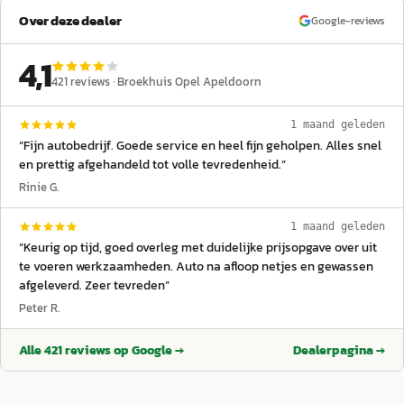
Over deze dealer
Google-reviews
4,1
421
reviews ·
Broekhuis Opel Apeldoorn
1 maand geleden
“
Fijn autobedrijf. Goede service en heel fijn geholpen. Alles snel
en prettig afgehandeld tot volle tevredenheid.
”
Rinie G.
1 maand geleden
“
Keurig op tijd, goed overleg met duidelijke prijsopgave over uit
te voeren werkzaamheden. Auto na afloop netjes en gewassen
afgeleverd. Zeer tevreden
”
Peter R.
Alle
421
reviews op Google →
Dealerpagina →