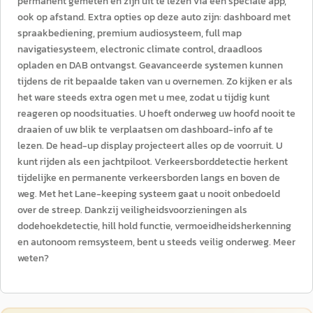
permanent gemeten en zijn uit te lezen via een speciale app,
ook op afstand. Extra opties op deze auto zijn: dashboard met
spraakbediening, premium audiosysteem, full map
navigatiesysteem, electronic climate control, draadloos
opladen en DAB ontvangst. Geavanceerde systemen kunnen
tijdens de rit bepaalde taken van u overnemen. Zo kijken er als
het ware steeds extra ogen met u mee, zodat u tijdig kunt
reageren op noodsituaties. U hoeft onderweg uw hoofd nooit te
draaien of uw blik te verplaatsen om dashboard-info af te
lezen. De head-up display projecteert alles op de voorruit. U
kunt rijden als een jachtpiloot. Verkeersborddetectie herkent
tijdelijke en permanente verkeersborden langs en boven de
weg. Met het Lane-keeping systeem gaat u nooit onbedoeld
over de streep. Dankzij veiligheidsvoorzieningen als
dodehoekdetectie, hill hold functie, vermoeidheidsherkenning
en autonoom remsysteem, bent u steeds veilig onderweg. Meer
weten?