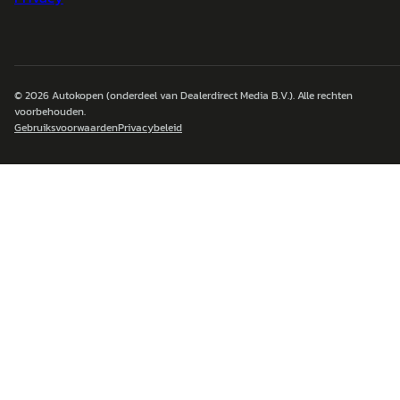
© 2026
Autokopen
(onderdeel van Dealerdirect Media B.V.). Alle rechten
voorbehouden.
Gebruiksvoorwaarden
Privacybeleid