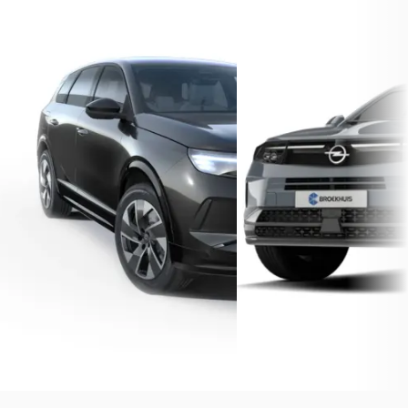
Opel Grandland
·
2026
Opel Grandland
·
202
GS - PHEV
GS
€ 43.000
€ 42.900
v.a. € 912/mnd
v.a. € 909/mnd
Marktconform
Marktconform
2026 · 10 km · Hybride-benzine ·
2026 · 10 km · Plug-in hybr
Automaat
Automaat
Broekhuis Fiat Zwolle
Broekhuis Fiat Zwolle
Bekijk aanbieding →
Bekijk aanbieding →
Vergelijk
Vergelijk