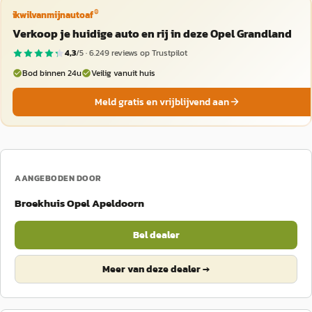
®
ikwilvanmijnautoaf
Verkoop je huidige auto en rij in deze Opel Grandland
4,3
/5 ·
6.249
reviews op Trustpilot
Bod binnen 24u
Veilig vanuit huis
Meld gratis en vrijblijvend aan
AANGEBODEN DOOR
Broekhuis Opel Apeldoorn
Bel dealer
Meer van deze dealer →