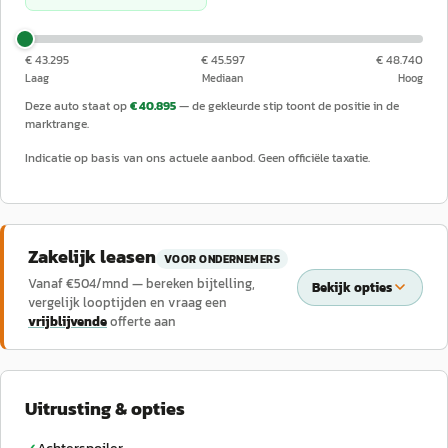
€ 43.295
€ 45.597
€ 48.740
Laag
Mediaan
Hoog
Deze auto staat op
€ 40.895
— de gekleurde stip toont de positie in de
marktrange.
Indicatie op basis van ons actuele aanbod. Geen officiële taxatie.
Zakelijk leasen
VOOR ONDERNEMERS
Vanaf €
504
/mnd — bereken bijtelling,
Bekijk opties
vergelijk looptijden en vraag een
vrijblijvende
offerte aan
Uitrusting & opties