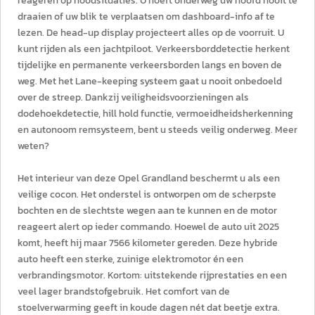
reageren op noodsituaties. U hoeft onderweg uw hoofd nooit te
draaien of uw blik te verplaatsen om dashboard-info af te
lezen. De head-up display projecteert alles op de voorruit. U
kunt rijden als een jachtpiloot. Verkeersborddetectie herkent
tijdelijke en permanente verkeersborden langs en boven de
weg. Met het Lane-keeping systeem gaat u nooit onbedoeld
over de streep. Dankzij veiligheidsvoorzieningen als
dodehoekdetectie, hill hold functie, vermoeidheidsherkenning
en autonoom remsysteem, bent u steeds veilig onderweg. Meer
weten?
Het interieur van deze Opel Grandland beschermt u als een
veilige cocon. Het onderstel is ontworpen om de scherpste
bochten en de slechtste wegen aan te kunnen en de motor
reageert alert op ieder commando. Hoewel de auto uit 2025
komt, heeft hij maar 7566 kilometer gereden. Deze hybride
auto heeft een sterke, zuinige elektromotor én een
verbrandingsmotor. Kortom: uitstekende rijprestaties en een
veel lager brandstofgebruik. Het comfort van de
stoelverwarming geeft in koude dagen nét dat beetje extra.