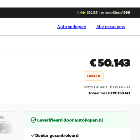
4,4
·
352.831
reviews
Sinds
1999
Auto
verkopen
Alle occasions
€ 50.143
Label
A
Netto €
41.440
·
BTW €
8.703
Totaal incl. BTW: €
50.143
/
35
Geverifieerd door
autokopen.nl
Dealer gecontroleerd