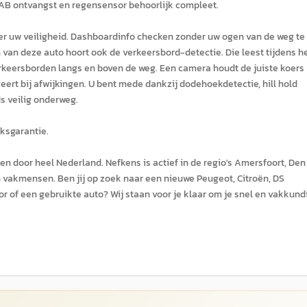
 DAB ontvangst en regensensor behoorlijk compleet.
ver uw veiligheid. Dashboardinfo checken zonder uw ogen van de weg te
 van deze auto hoort ook de verkeersbord-detectie. Die leest tijdens h
verkeersborden langs en boven de weg. Een camera houdt de juiste koers
eert bij afwijkingen. U bent mede dankzij dodehoekdetectie, hill hold
 veilig onderweg.
ksgarantie.
gen door heel Nederland. Nefkens is actief in de regio's Amersfoort, Den
n vakmensen. Ben jij op zoek naar een nieuwe Peugeot, Citroën, DS
or of een gebruikte auto? Wij staan voor je klaar om je snel en vakkund