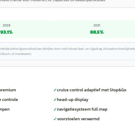
uikte chemie voor moderne EVs. Capaciteit uit dealerspecificaties.
2029
2031
93.1
%
88.5
%
erkelijke batterijgezondheid kan afwijken door individueel laad- en rijgedrag, klimaatomstandighed
, Bosch, of merkdealer).
e premium
cruise control adaptief met Stop&Go
✓
e controle
head-up display
✓
ampen
navigatiesysteem full map
✓
voorstoelen verwarmd
✓