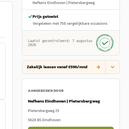
Nefkens Eindhoven | Pietersbergweg
Prijs getoetst
Vergeleken met
758
vergelijkbare occasions
GECONTROLEERD ·
AUTOKOPEN.NL
Laatst gecontroleerd:
7 augustus
· SINDS 1999 ·
2026
Zakelijk leasen vanaf €596/mnd
AANGEBODEN DOOR
Nefkens Eindhoven | Pietersbergweg
Pietersbergweg 25
5628 BS
Eindhoven