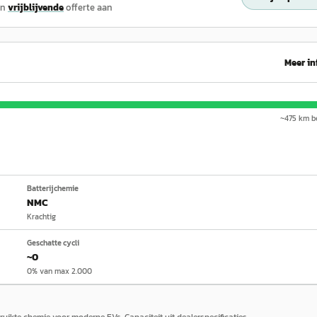
en
vrijblijvende
offerte aan
Meer in
~
475
km be
Batterijchemie
NMC
Krachtig
Geschatte cycli
~0
0% van max 2.000