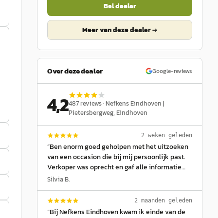
Bel dealer
Meer van deze dealer →
Over deze dealer
Google-reviews
4,2
487
reviews ·
Nefkens Eindhoven |
Pietersbergweg
, Eindhoven
2 weken geleden
“
Ben enorm goed geholpen met het uitzoeken
van een occasion die bij mij persoonlijk past.
Verkoper was oprecht en gaf alle informatie
waar ik om vroeg. Een dikke 10!!
”
Silvia B.
2 maanden geleden
“
Bij Nefkens Eindhoven kwam ik einde van de