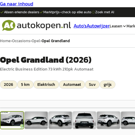
Ga naar inhoud
Alleen erkende dealers
Marktprijs-check op elke
auto
Zoek met AI
Auto's
Autowijzer
Leasen
Mark
Home
›
Occasions
›
Opel
›
Opel Grandland
Opel Grandland
(
2026
)
Electric Business Edition 73 kWh 210pk Automaat
2026
5 km
Elektrisch
Automaat
Suv
grijs