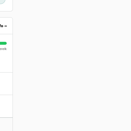
fo →
reik