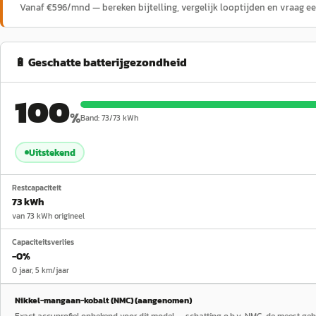
Vanaf €
596
/mnd — bereken bijtelling, vergelijk looptijden en vraag e
🔋 Geschatte batterijgezondheid
100
%
Band:
73
/
73
kWh
Uitstekend
Restcapaciteit
73 kWh
van 73 kWh origineel
Capaciteitsverlies
−0%
0 jaar, 5 km/jaar
Nikkel-mangaan-kobalt (NMC) (aangenomen)