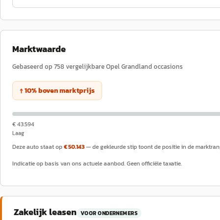
Marktwaarde
Gebaseerd op
758
vergelijkbare
Opel
Grandland
occasions
↑
10
%
boven
marktprijs
€ 43.594
Laag
Deze auto staat op
€ 50.143
— de gekleurde stip toont de positie in de marktran
Indicatie op basis van ons actuele aanbod. Geen officiële taxatie.
Zakelijk leasen
VOOR ONDERNEMERS