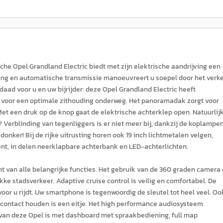
sche Opel Grandland Electric biedt met zijn elektrische aandrijving een
ving en automatische transmissie manoeuvreert u soepel door het verke
ldaad voor u en uw bijrijder: deze Opel Grandland Electric heeft
 voor een optimale zithouding onderweg. Het panoramadak zorgt voor
Met een druk op de knop gaat de elektrische achterklep open. Natuurlij
 Verblinding van tegenliggers is er niet meer bij, dankzij de koplampe
donker! Bij de rijke uitrusting horen ook 19 inch lichtmetalen velgen,
ent, in delen neerklapbare achterbank en LED-achterlichten.
t van alle belangrijke functies. Het gebruik van de 360 graden camera
kke stadsverkeer. Adaptive cruise control is veilig en comfortabel. De
oor u rijdt. Uw smartphone is tegenwoordig de sleutel tot heel veel. Oo
 contact houden is een eitje. Het high performance audiosysteem
 van deze Opel is met dashboard met spraakbediening, full map