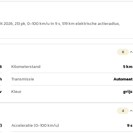
2026, 213 pk, 0–100 km/u in 9 s, 519 km elektrische actieradius,
6
6
Kilometerstand
5 km
h
Transmissie
Automaat
v
Kleur
grijs
4
)
Acceleratie (0-100 km/u)
9 s