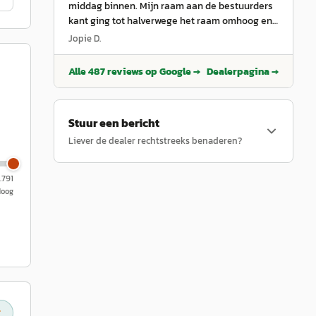
middag binnen. Mijn raam aan de bestuurders
kant ging tot halverwege het raam omhoog en
nadien meteen weer naar beneden. Ik werd
Jopie D.
door de receptioniste prettig ontvangen. Ze
snapte meteen het probleem. Ze zou kijken of
Alle
487
reviews op Google →
Dealerpagina →
er een monteur vrij was. Dat was het geval..
deze zag meteen de oorzaak en dacht het snel
te kunnen verhelpen. Ook zijn was attent en
Stuur een bericht
duidelijk. Ik ben snel en goed geholpen.. en
tevreden
”
Liever de dealer rechtstreeks benaderen?
.791
Hoog