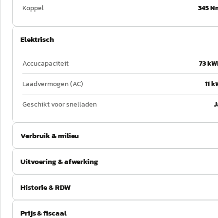
Koppel
345 N
Elektrisch
Accucapaciteit
73 kW
Laadvermogen (AC)
11 k
Geschikt voor snelladen
J
Verbruik & milieu
Uitvoering & afwerking
Historie & RDW
Prijs & fiscaal