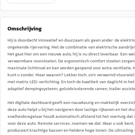
Omschrijving
Hij is doordacht innovatief en duurzaam als geen ander: de elektri
ongekende rijervaring. Met de combinatie van elektrische aandrij
Het gaat hier om een nieuwe auto, hij is nu direct leverbaar. Een we
verwarmbare voorstoelen. De ergonomisch comfort stoelen zorgen
maximale lichtinval en kan worden geopend voor extra ventilatie. 
kunt u zonder. Maar waarom? Lekker toch, zo'n verwarmd stuurwiel?
met matrix LED-verlichting. En toch de kwaliteit van daglicht in het 
adaptief dempingsysteem, geluidsisolerende ramen, trailer assist
Het digitale dashboard geeft een nauwkeurig en makkelijk overzich
deze auto helpt u bij het navigeren door lastige rijbanen en het dru
snelheidsregelaar houdt automatisch afstand tot het voertuig dat v
voor deze auto. Remote services, noemen we dat. Waar u ook bent,
produceert krachtige bassen en heldere hoge tonen. De uitrusting