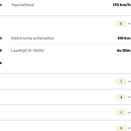
m
Topsnelheid
170 km/h
5
h
Elektrische actieradius
519 km
W
Laadtijd (0-100%)
4u 30m
a
1
4
1
3