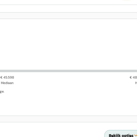
€ 45.598
€ 48
Mediaan
ge.
Bekijk opties