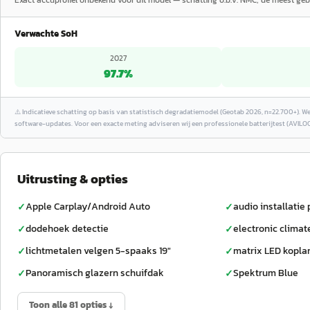
Exact accuprofiel onbekend voor dit model — schatting o.b.v. NMC, de meest gebr
Verwachte SoH
2027
97.7
%
⚠️
Indicatieve schatting op basis van statistisch degradatiemodel (Geotab 2026, n=22.700+). W
software-updates. Voor een exacte meting adviseren wij een professionele batterijtest (AVILOO
Uitrusting & opties
Apple Carplay/Android Auto
audio installati
✓
✓
dodehoek detectie
electronic climat
✓
✓
lichtmetalen velgen 5-spaaks 19"
matrix LED kopl
✓
✓
Panoramisch glazern schuifdak
Spektrum Blue
✓
✓
Toon alle 81 opties ↓