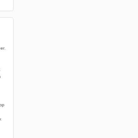
er.
k
n
 op
k