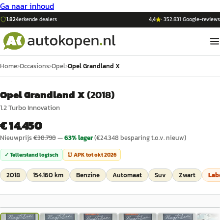
Ga naar inhoud
1.824
erkende dealers
4,4
·
352.831
Google-reviews
Home
›
Occasions
›
Opel
›
Opel Grandland X
Opel Grandland X
(
2018
)
1.2 Turbo Innovation
€ 14.450
Nieuwprijs
€
38.798
—
63
% lager
(€
24.348
besparing t.o.v. nieuw)
✓ Tellerstand logisch
⏰ APK tot
okt 2026
2018
154.160 km
Benzine
Automaat
Suv
Zwart
Lab
1
/
29