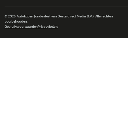
© 2026
Autokopen
(onderdeel van Dealerdirect Media B.V.). Alle rechten
voorbehouden.
Gebruiksvoorwaarden
Privacybeleid