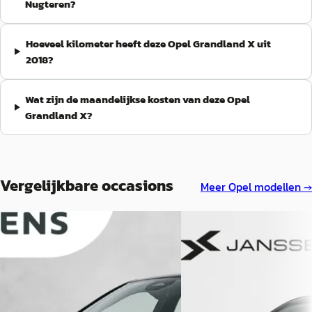
Nugteren?
Hoeveel kilometer heeft deze Opel Grandland X uit
2018?
Wat zijn de maandelijkse kosten van deze Opel
Grandland X?
Vergelijkbare occasions
Meer
Opel
modellen →
Nieuw binnen
EV
A
E
Opel Mokka-e
·
2023
Opel Mokka
·
2025
Electric Level 3 50 kWh
1.2 130pk GS Automaat Camera
€ 19.890
€ 25.800