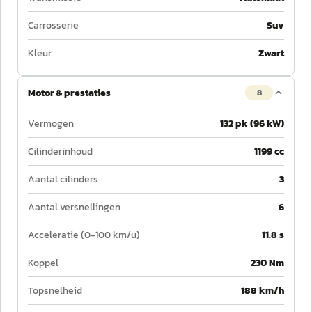
Carrosserie
Suv
Kleur
Zwart
Motor & prestaties
8
Vermogen
132 pk (96 kW)
Cilinderinhoud
1199 cc
Aantal cilinders
3
Aantal versnellingen
6
Acceleratie (0-100 km/u)
11.8 s
Koppel
230 Nm
Topsnelheid
188 km/h