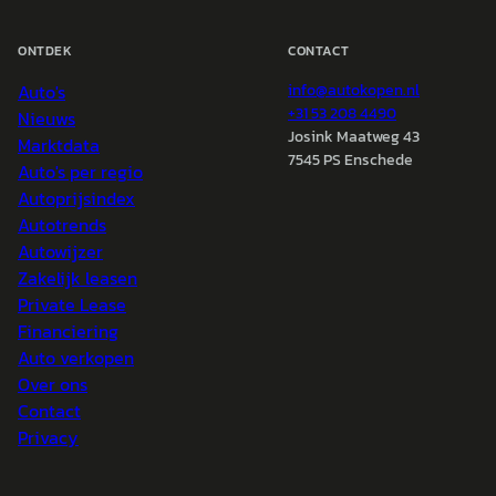
ONTDEK
CONTACT
Auto's
info@
autokopen.nl
+31 53 208 4490
Nieuws
Josink Maatweg 43
Marktdata
7545 PS Enschede
Auto's per regio
Autoprijsindex
Autotrends
Autowijzer
Zakelijk leasen
Private Lease
Financiering
Auto verkopen
Over ons
Contact
Privacy