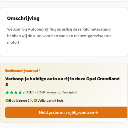
Omschrijving
Welkom bij Autobedrijf Nugteren!Bij deze Kilometerstand
hebben wij de auto voorzien van een nieuwe gereviseerde
motor!
®
ikwilvanmijnautoaf
Verkoop je huidige auto en rij in deze Opel Grandland
X
4,3
/5 ·
6.249
reviews op Trustpilot
Bod binnen 24u
Veilig vanuit huis
Meld gratis en vrijblijvend aan