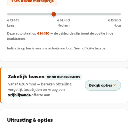
↑
0
%
boven
marktprijs
€ 13.445
€ 14.440
€ 15.900
Laag
Mediaan
Hoog
Deze auto staat op
€ 14.450
— de gekleurde stip toont de positie in de
marktrange.
Indicatie op basis van ons actuele aanbod. Geen officiële taxatie.
Zakelijk leasen
VOOR ONDERNEMERS
Vanaf €
267
/mnd — bereken bijtelling,
Bekijk opties
vergelijk looptijden en vraag een
vrijblijvende
offerte aan
Uitrusting & opties