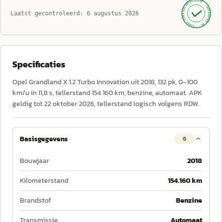
GECONTROLEERD ·
AUTOKOPEN.NL
Laatst gecontroleerd:
6 augustus 2026
· SINDS 1999 ·
Specificaties
Opel Grandland X 1.2 Turbo Innovation uit 2018, 132 pk, 0–100
km/u in 11,8 s, tellerstand 154.160 km, benzine, automaat. APK
geldig tot 22 oktober 2026, tellerstand logisch volgens RDW.
Basisgegevens
6
Bouwjaar
2018
Kilometerstand
154.160 km
Brandstof
Benzine
Transmissie
Automaat