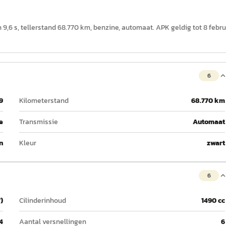
n 9,6 s, tellerstand 68.770 km, benzine, automaat. APK geldig tot 8 febru
6
9
Kilometerstand
68.770 km
e
Transmissie
Automaat
n
Kleur
zwart
6
)
Cilinderinhoud
1490 cc
4
Aantal versnellingen
6