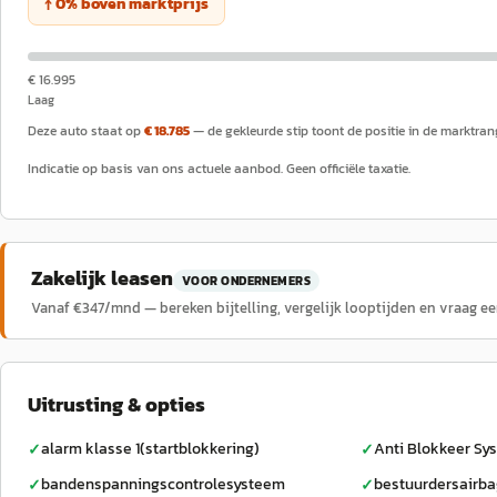
↑
0
%
boven
marktprijs
€ 16.995
Laag
Deze auto staat op
€ 18.785
— de gekleurde stip toont de positie in de marktran
Indicatie op basis van ons actuele aanbod. Geen officiële taxatie.
Zakelijk leasen
VOOR ONDERNEMERS
Vanaf €
347
/mnd — bereken bijtelling, vergelijk looptijden en vraag e
Uitrusting & opties
alarm klasse 1(startblokkering)
Anti Blokkeer Sy
✓
✓
bandenspanningscontrolesysteem
bestuurdersairb
✓
✓