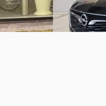
rijf Jaap De Vries
· Gorredijk
Bochane Ede
· Apeldoorn
4,5
(
aanbieding →
Bekijk aanbieding →
Vergelijk