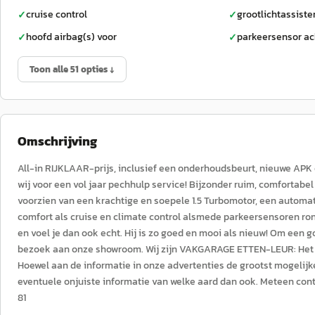
cruise control
grootlichtassiste
✓
✓
hoofd airbag(s) voor
parkeersensor ac
✓
✓
Toon alle 51 opties ↓
Omschrijving
All-in RIJKLAAR-prijs, inclusief een onderhoudsbeurt, nieuwe AP
wij voor een vol jaar pechhulp service! Bijzonder ruim, comfortabel 
voorzien van een krachtige en soepele 1.5 Turbomotor, een automati
comfort als cruise en climate control alsmede parkeersensoren ro
en voel je dan ook echt. Hij is zo goed en mooi als nieuw! Om een g
bezoek aan onze showroom. Wij zijn VAKGARAGE ETTEN-LEUR: Het 
Hoewel aan de informatie in onze advertenties de grootst mogelijk
eventuele onjuiste informatie van welke aard dan ook. Meteen con
81