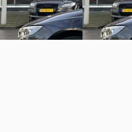
Rijn
Indian Motorcycle Rot
Bekijk aanbieding →
Rotterdam
4,6
(
449
)
Bekijk aanbieding →
Vergelijk
Vergelijk