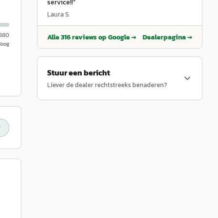
service!!
”
Laura S.
.880
Alle
316
reviews op Google →
Dealerpagina →
Hoog
Stuur een bericht
Liever de dealer rechtstreeks benaderen?