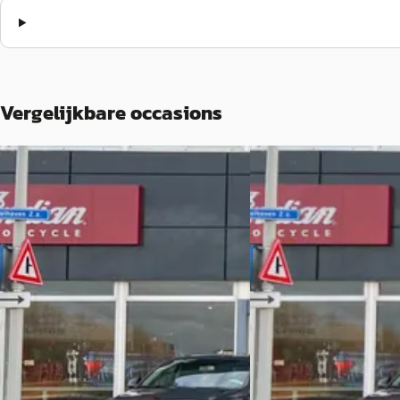
Vergelijkbare occasions
Opel Insignia
·
2019
B
Opel Insignia
·
2019
Grand Sport 1.5 Turbo Business
Executive
Grand Sport 1.5 Turbo B
Executive
€ 18.990
€ 18.990
v.a. € 403/mnd
v.a. € 403/mnd
Boven markt
Boven markt
2019 · 83.373 km · Benzine · Automaat
2019 · 83.373 km · Benz
Vakgarage Middelwout
· Alphen A/d