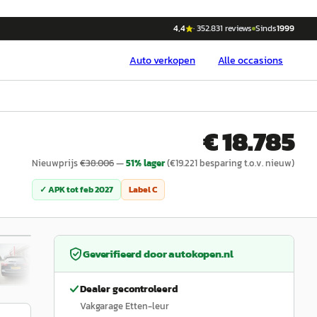
4,4
·
352.831
reviews
Sinds
1999
Auto
verkopen
Alle occasions
€ 18.785
Nieuwprijs
€
38.006
—
51
% lager
(€
19.221
besparing t.o.v. nieuw)
✓ APK tot
feb 2027
Label
C
1
/
31
Geverifieerd door
autokopen.nl
Dealer gecontroleerd
Vakgarage Etten-leur