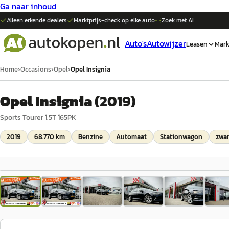
Ga naar inhoud
Alleen erkende dealers
Marktprijs-check op elke
auto
Zoek met AI
Auto's
Autowijzer
Leasen
Mark
Home
›
Occasions
›
Opel
›
Opel Insignia
Opel Insignia
(
2019
)
Sports Tourer 1.5T 165PK
2019
68.770 km
Benzine
Automaat
Stationwagon
zwar