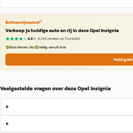
®
ikwilvanmijnautoaf
Verkoop je huidige auto en rij in deze Opel Insignia
4,3
/5 ·
6.249
reviews op Trustpilot
Bod binnen 24u
Veilig vanuit huis
Meld grati
Veelgestelde vragen over deze Opel Insignia