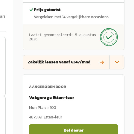
Prijs getoetst
ari
Vergeleken met
14
vergelijkbare occasions
GECONTROLEERD ·
AUTOKOPEN.NL
Laatst gecontroleerd:
5 augustus
· SINDS 1999 ·
2026
Zakelijk leasen vanaf €347/mnd
AANGEBODEN DOOR
Vakgarage Etten-leur
Mon Plaisir 100
4879 AT
Etten-leur
Bel dealer