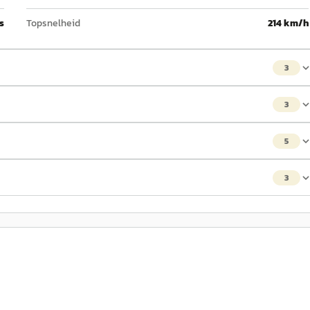
 s
Topsnelheid
214 km/h
3
3
5
3