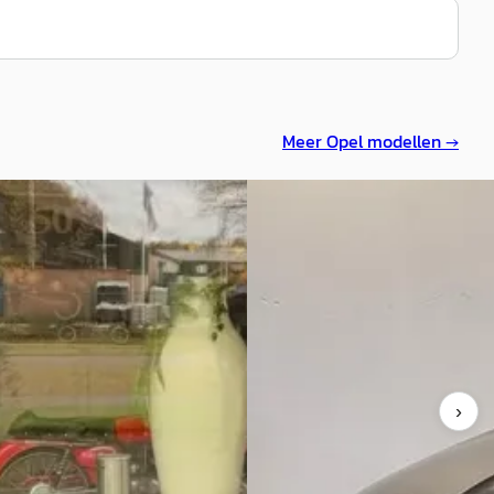
Meer
Opel
modellen →
C
nsignia
·
2012
Opel Insignia
·
2018
Tourer 2.8 T OPC 4x4
Grand Sport 1.5 Turbo Business
Executive
0
€ 19.800
359/mnd
v.a. € 420/mnd
markt
›
Boven markt
3.366 km · Benzine ·
schakeld
2018 · 65459 km · Benzine · Au