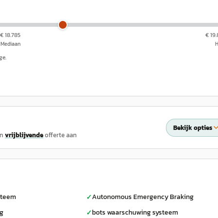
€ 18.785
€ 19
Mediaan
ge.
Bekijk opties
en
vrijblijvende
offerte aan
steem
Autonomous Emergency Braking
✓
ag
bots waarschuwing systeem
✓