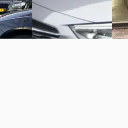
2020 · 138.250 km · Benzine · Automaat
terdam
·
Autobed
Autobedrijf Ambergen
Bekijk 
Bekijk aanbieding →
Vergelijk
Vergelijk