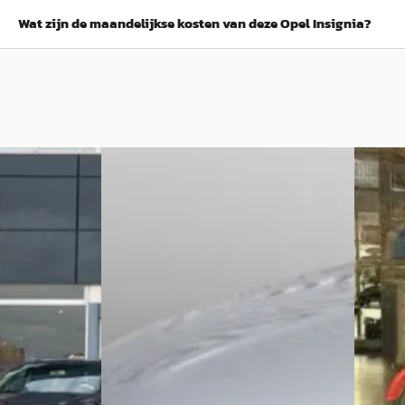
Wat zijn de maandelijkse kosten van deze Opel Insignia?
B
F
Opel Insignia
·
2020
Opel I
usiness
Grand Sport 1.5 Turbo (165Pk)
Sports 
Innovation LED-Matrix Camera Navi
€ 16.95
Géén Aflever
v.a. € 
€ 16.900
Boven 
v.a. € 358/mnd
2012 · 9
Boven markt
ine · Automaat
Handge