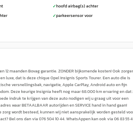
nt
hoofd airbag(s) achter
✓
hter
parkeersensor voor
✓
K en 12 maanden Bovag garantie. ZONDER bijkomende kosten! Ook zorge
en luxe, dat is deze chique Opel Insignis Sports Tourer. Een auto die is
sche versnellingsbak, navigatie, Apple CarPlay, Android auto en fijn
ndom. Deze keurige Insignia heeft nog maar 68.000 km ervaring en dat 
oede indruk te krijgen van deze auto nodigen wij u graag uit voor een
adres waar BETAALBAAR autorijden en SERVICE hand in hand gaan!
e zorg wordt besteed, kunnen wij niet aansprakelijk worden gesteld voo
tact? Bel ons dan via 076 504 10 44. WhatsAppen kan ook via 06 83 55 