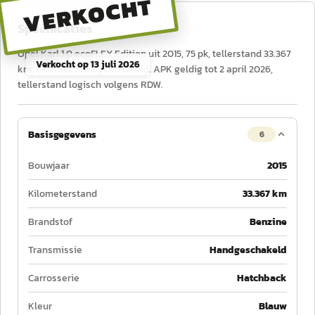
VERKOCHT
Specificaties
Opel Karl 1.0 ecoFLEX Edition uit 2015, 75 pk, tellerstand 33.367
Verkocht op
13 juli 2026
km, benzine, handgeschakeld. APK geldig tot 2 april 2026,
tellerstand logisch volgens RDW.
Basisgegevens
6
Bouwjaar
2015
Kilometerstand
33.367 km
Brandstof
Benzine
Transmissie
Handgeschakeld
Carrosserie
Hatchback
Kleur
Blauw