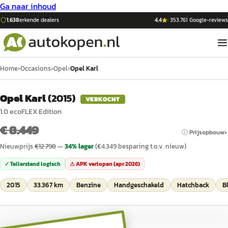
Ga naar inhoud
1.638
erkende dealers
4,4
·
353.761
Google-reviews
Home
›
Occasions
›
Opel
›
Opel Karl
Opel Karl
(
2015
)
VERKOCHT
1.0 ecoFLEX Edition
€ 8.449
ⓘ Prijsopbouw
Nieuwprijs
€
12.798
—
34
% lager
(€
4.349
besparing t.o.v. nieuw)
✓ Tellerstand logisch
⚠ APK verlopen (
apr 2026
)
2015
33.367 km
Benzine
Handgeschakeld
Hatchback
B