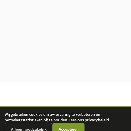
Wij gebruiken cookies om uw ervaring te verbeteren en
bezoekersstatistieken bij te houden. Lees ons
privacybeleid
.
autokopen.nl geeft geen financieel advies en is niet bevoegd om vragen over
financiële producten te beantwoorden. Wij verwijzen door naar erkende, AFM-
Alleen noodzakelijk
Accepteren