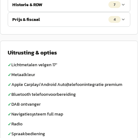
Historie & RDW
7
Prijs & fiscaal
4
Uitrusting & opties
Lichtmetalen velgen 17"
✓
Metaalkleur
✓
Apple Carplay/Android Auto|telefoonintegratie premium
✓
Bluetooth telefoonvoorbereiding
✓
DAB ontvanger
✓
Navigatiesysteem full map
✓
Radio
✓
Spraakbediening
✓