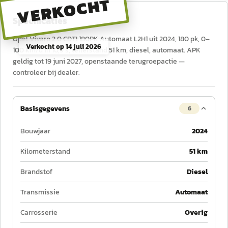
VERKOCHT
Specificaties
Opel Vivaro 2.0 CDTI 180PK Automaat L2H1 uit 2024, 180 pk, 0–
Verkocht op
14 juli 2026
100 km/u in 10,9 s, tellerstand 51 km, diesel, automaat. APK
geldig tot 19 juni 2027, openstaande terugroepactie —
controleer bij dealer.
Basisgegevens
6
Bouwjaar
2024
Kilometerstand
51 km
Brandstof
Diesel
Transmissie
Automaat
Carrosserie
Overig