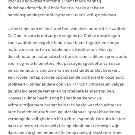
voor een kop-staartbotsing. U bent mede dankzij
dodehoekdetectie, hill hold functie, brake assist en
bandenspanningcontrolesysteem steeds veilig onderweg.
U merkt het aan de look and feel van deze auto: dit is kwaliteit.
De Opel Vivaro is ontworpen volgens de Duitse opvattingen
van kwaliteit en degelijkheid, maar biedt tegelijk een hoge
mate van comfort en uitstekende rijkwaliteiten. Met zijn
dieselmotor en automatische transmissie is dit een prima auto
voor nog vele kilometers. Het passagiersgedeelte van deze
personenauto is voorzien van een schuifdeur. Dat betekent
een royale instap zonder openslaande portieren! In deze auto
profiteert u onder andere ook van: 17 inch lichtmetalen velgen,
geluidsisolerende ramen en verstelbare lendensteunen.
Hoeveel ruimte heeft u nog bij het inparkeren? De
achteruitrijcamera brengt helder in beeld wat zich achter de
auto bevindt en geeft een geluidssignaal. Spraakbediening
verhoogt de veiligheid en het gebruiksgemak. De auto luistert
naar uw instructies en volgt ze op. Nooit meer de weg kwijt:
daarvoor zorgt het onboard full map navigatiesysteem. Voor