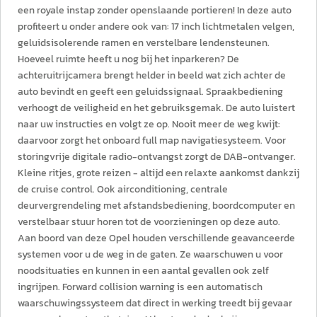
een royale instap zonder openslaande portieren! In deze auto
profiteert u onder andere ook van: 17 inch lichtmetalen velgen,
geluidsisolerende ramen en verstelbare lendensteunen.
Hoeveel ruimte heeft u nog bij het inparkeren? De
achteruitrijcamera brengt helder in beeld wat zich achter de
auto bevindt en geeft een geluidssignaal. Spraakbediening
verhoogt de veiligheid en het gebruiksgemak. De auto luistert
naar uw instructies en volgt ze op. Nooit meer de weg kwijt:
daarvoor zorgt het onboard full map navigatiesysteem. Voor
storingvrije digitale radio-ontvangst zorgt de DAB-ontvanger.
Kleine ritjes, grote reizen - altijd een relaxte aankomst dankzij
de cruise control. Ook airconditioning, centrale
deurvergrendeling met afstandsbediening, boordcomputer en
verstelbaar stuur horen tot de voorzieningen op deze auto.
Aan boord van deze Opel houden verschillende geavanceerde
systemen voor u de weg in de gaten. Ze waarschuwen u voor
noodsituaties en kunnen in een aantal gevallen ook zelf
ingrijpen. Forward collision warning is een automatisch
waarschuwingssysteem dat direct in werking treedt bij gevaar