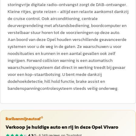
storingvrije digitale radio-ontvangst zorgt de DAB-ontvanger.
Kleine ritjes, grote reizen - altijd een relaxte aankomst dankzij
de cruise control. Ook airconditioning, centrale
deurvergrendeling met afstandsbediening, boordcomputer en
verstelbaar stuur horen tot de voorzieningen op deze auto.
Aan boord van deze Opel houden verschillende geavanceerde
systemen voor u de weg in de gaten. Ze waarschuwen u voor
noodsituaties en kunnen in een aantal gevallen ook zelf
ingrijpen. Forward collision warning is een automatisch
waarschuwingssysteem dat direct in werking treedt bij gevaar
voor een kop-staartbotsing. U bent mede dankzij
dodehoekdetectie, hill hold functie, brake assist en
bandenspanningcontrolesysteem steeds veilig onderweg.
®
ikwilvanmijnautoaf
Verkoop je huidige auto en rij in deze Opel Vivaro
4,3
/5 ·
6.249
reviews op Trustpilot