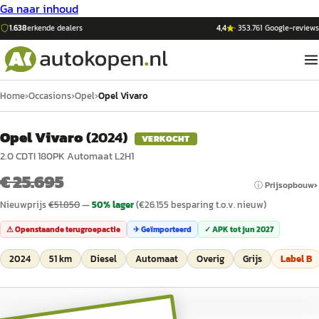
Ga naar inhoud
1.638
erkende dealers
4,4
·
353.761
Google-reviews
Home
›
Occasions
›
Opel
›
Opel Vivaro
Opel Vivaro
(
2024
)
VERKOCHT
2.0 CDTI 180PK Automaat L2H1
€ 25.695
ⓘ Prijsopbouw
Nieuwprijs
€
51.850
—
50
% lager
(€
26.155
besparing t.o.v. nieuw)
⚠ Openstaande terugroepactie
✈ Geïmporteerd
✓ APK tot
jun 2027
2024
51 km
Diesel
Automaat
Overig
Grijs
Label
B