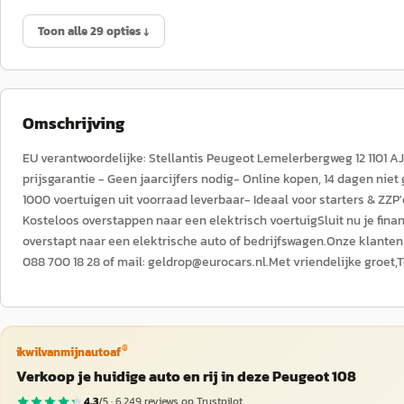
Toon alle 29 opties ↓
Omschrijving
EU verantwoordelijke: Stellantis Peugeot Lemelerbergweg 12 1101
prijsgarantie - Geen jaarcijfers nodig- Online kopen, 14 dagen niet
1000 voertuigen uit voorraad leverbaar- Ideaal voor starters & ZZ
Kosteloos overstappen naar een elektrisch voertuigSluit nu je finan
overstapt naar een elektrische auto of bedrijfswagen.Onze klanten
088 700 18 28 of mail: geldrop@eurocars.nl.Met vriendelijke groet
®
ikwilvanmijnautoaf
Verkoop je huidige auto en rij in deze Peugeot 108
4,3
/5 ·
6.249
reviews op Trustpilot