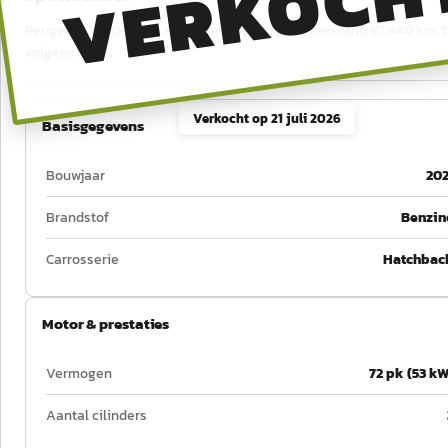
VERKOCH
Peugeot 108 1.0 e-VTi Active uit 2021, 72 pk, tellerstand 87.640 km,
volgens RDW.
Verkocht op
21 juli 2026
Basisgegevens
Bouwjaar
202
Brandstof
Benzin
Carrosserie
Hatchbac
Motor & prestaties
Vermogen
72 pk (53 kW
Aantal cilinders