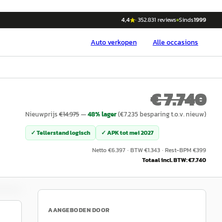
4,4
·
352.831
reviews
Sinds
1999
Auto
verkopen
Alle occasions
€ 7.740
Nieuwprijs
€
14.975
—
48
% lager
(€
7.235
besparing t.o.v. nieuw)
✓ Tellerstand logisch
✓ APK tot
mei 2027
Netto €
6.397
·
BTW €
1.343
·
Rest-BPM €
399
Totaal incl. BTW: €
7.740
AANGEBODEN DOOR