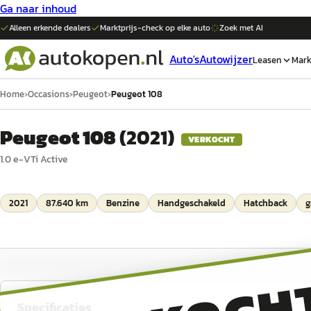
Ga naar inhoud
Alleen erkende dealers
Marktprijs-check op elke
auto
Zoek met AI
Auto's
Autowijzer
Leasen
Mark
Home
›
Occasions
›
Peugeot
›
Peugeot 108
Peugeot 108
(
2021
)
VERKOCHT
1.0 e-VTi Active
2021
87.640 km
Benzine
Handgeschakeld
Hatchback
g
Specificaties