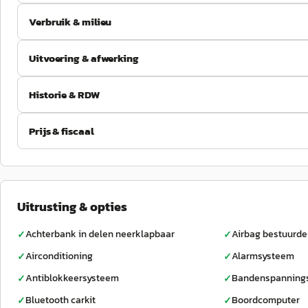
Verbruik & milieu
Uitvoering & afwerking
Historie & RDW
Prijs & fiscaal
Uitrusting & opties
Achterbank in delen neerklapbaar
Airbag bestuurde
✓
✓
Airconditioning
Alarmsysteem
✓
✓
Antiblokkeersysteem
Bandenspannings
✓
✓
Bluetooth carkit
Boordcomputer
✓
✓