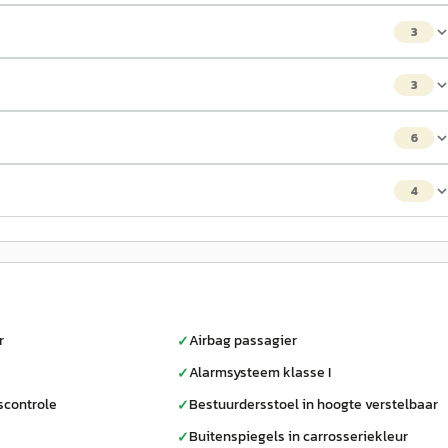
3
3
6
4
r
Airbag passagier
✓
Alarmsysteem klasse I
✓
controle
Bestuurdersstoel in hoogte verstelbaar
✓
Buitenspiegels in carrosseriekleur
✓