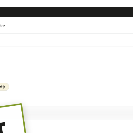
t
rijs