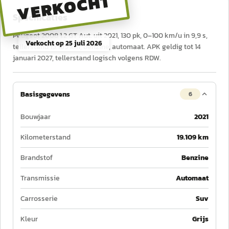
VERKOCHT
Specificaties
Peugeot 2008 1.2 GT Aut. uit 2021, 130 pk, 0–100 km/u in 9,9 s,
Verkocht op
25 juli 2026
tellerstand 19.109 km, benzine, automaat. APK geldig tot 14
januari 2027, tellerstand logisch volgens RDW.
Basisgegevens
6
Bouwjaar
2021
Kilometerstand
19.109 km
Brandstof
Benzine
Transmissie
Automaat
Carrosserie
Suv
Kleur
Grijs