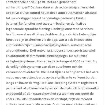
comfortabele en veilige rit. Met een gerust hart
achteruitrijden? Dat kan, dankzij de achteruitrijcamera. Met
adaptive cruise control houdt deze auto automatisch afstand
tot uw voorligger. Naast handmatige bediening kunt u
belangrijke functies met uw stem bedienen dankzij de
ingebouwde spraakbediening. Dankzij Connected Services
heeft u overal en altijd uw dashboard op zak. Alle belangrijke
functies zijn te checken via de app. Wat u ook in deze auto
kunt vinden zijn full map navigatiesysteem, automatische
airconditioning, DAB ontvangst, regensensor, sportstuurwiel
en automatisch dimmende binnenspiegel. De nieuwste
veiligheidssystemen komen in deze Peugeot 2008 samen. Bij
de veiligheidssystemen van deze auto hoort ook de
verkeersbord-detectie. Die leest tijdens het rijden als het ware
met u mee en attendeert u op de significante verkeersborden
langs en boven de weg. Het Lane-keeping systeem registreert
permanent of u binnen de lijnen van de rijstrook blijft; dwaalt u
onbedoeld af, dan waarschuwt het systeem en corrigeert de
koers. Ook als uw aandacht even verslapt, blijft de forward
collision warning bij de wekker. Dreigt er een botsing met een