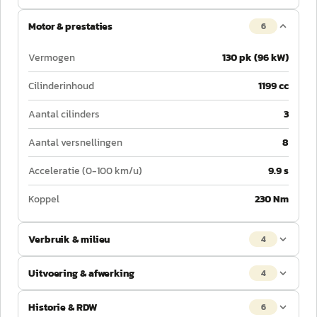
Motor & prestaties
6
Vermogen
130 pk (96 kW)
Cilinderinhoud
1199 cc
Aantal cilinders
3
Aantal versnellingen
8
Acceleratie (0-100 km/u)
9.9 s
Koppel
230 Nm
Verbruik & milieu
4
Uitvoering & afwerking
4
Historie & RDW
6