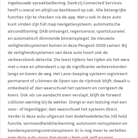
ingebouwde spraakbediening. Dankzij Connected Services
heeft u overal en altijd uw dashboard op zak. Alle belangrijke
functies zijn te checken via de app. Wat u ook in deze auto
kunt vinden zijn full map navigatiesysteem, automatische
airconditioning, DAB ontvangst, regensensor, sportstuurwiel
en automatisch dimmende binnenspiegel. De nieuwste
veiligheidssystemen komen in deze Peugeot 2008 samen. Bij
de veiligheidssystemen van deze auto hoort ook de
verkeersbord-detectie. Die leest tijdens het rijden als het ware
met u mee en attendeert u op de significante verkeersborden
langs en boven de weg. Het Lane-keeping systeem registreert
permanent of u binnen de lijnen van de rijstrook blijft; dwaalt u
onbedoeld af, dan waarschuwt het systeem en corrigeert de
koers. Ook als uw aandacht even verslapt, blijft de forward
collision warning bij de wekker. Dreigt er een botsing met een
voor- of tegenligger, dan waarschuwt het systeem direct.
Verder is deze auto uitgerust met dodehoekdetectie, hill hold
functie, vermoeidheidsherkenning, autonoom remsysteem en
bandenspanningcontrolesysteem. Er is nog meer te vertellen
over deze auto, maar dan moet u hem ook zelf ervaren.