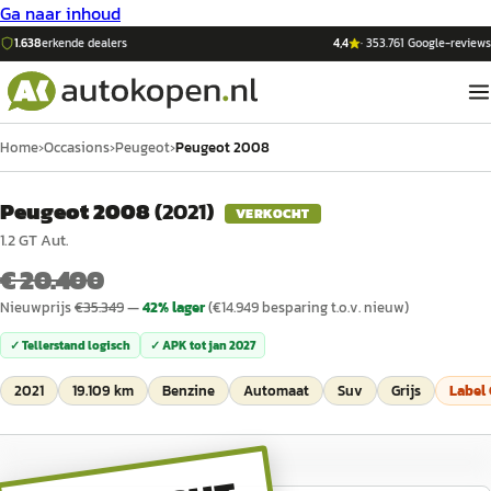
Ga naar inhoud
1.638
erkende dealers
4,4
·
353.761
Google-reviews
Home
›
Occasions
›
Peugeot
›
Peugeot 2008
Peugeot 2008
(
2021
)
VERKOCHT
1.2 GT Aut.
€ 20.400
Nieuwprijs
€
35.349
—
42
% lager
(€
14.949
besparing t.o.v. nieuw)
✓ Tellerstand logisch
✓ APK tot
jan 2027
2021
19.109 km
Benzine
Automaat
Suv
Grijs
Label