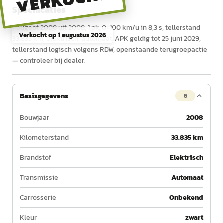
VERKOCHT
Specificaties
Peugeot 2008 uit 2008, 1 pk, 0–100 km/u in 8,3 s, tellerstand
Verkocht op
1 augustus 2026
33.835 km, elektrisch, automaat. APK geldig tot 25 juni 2029,
tellerstand logisch volgens RDW, openstaande terugroepactie
— controleer bij dealer.
Basisgegevens
6
Bouwjaar
2008
Kilometerstand
33.835 km
Brandstof
Elektrisch
Transmissie
Automaat
Carrosserie
Onbekend
Kleur
zwart