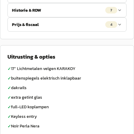
Historie & RDW
7
Prijs & fiscaal
4
Uitrusting & opties
17'' Lichtmetalen velgen KARAKOY
✓
buitenspiegels elektrisch inklapbaar
✓
dakrails
✓
extra getint glas
✓
full-LED koplampen
✓
Keyless entry
✓
Noir Perla Nera
✓