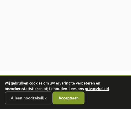
Wij gebruiken cookies om uw ervaring te verbeteren en
bezoekersstatistieken bij te houden. Lees ons
privacybeleid
.
Alleen noodzakelijk
Accepteren
autokopen.nl geeft geen financieel advies en is niet bevoegd om vragen over
financiële producten te beantwoorden. Wij verwijzen door naar erkende, AFM-
vergunde partners.