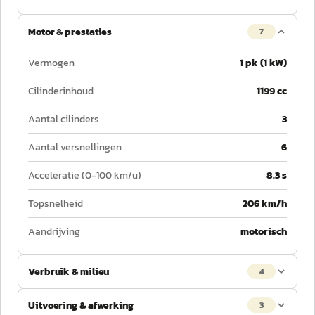
Motor & prestaties
7
Vermogen
1 pk (1 kW)
Cilinderinhoud
1199 cc
Aantal cilinders
3
Aantal versnellingen
6
Acceleratie (0-100 km/u)
8.3 s
Topsnelheid
206 km/h
Aandrijving
motorisch
Verbruik & milieu
4
Uitvoering & afwerking
3