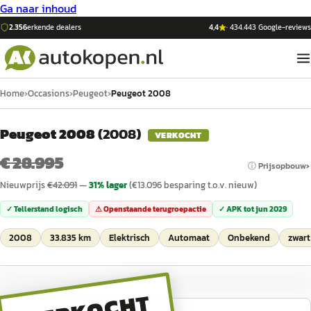
Ga naar inhoud
2.356
erkende dealers
4,4
·
434.443
Google-reviews
Home
›
Occasions
›
Peugeot
›
Peugeot 2008
Peugeot 2008
(
2008
)
VERKOCHT
€ 28.995
ⓘ Prijsopbouw
Nieuwprijs
€
42.091
—
31
% lager
(€
13.096
besparing t.o.v. nieuw)
✓ Tellerstand logisch
⚠ Openstaande terugroepactie
✓ APK tot
jun 2029
2008
33.835 km
Elektrisch
Automaat
Onbekend
zwart