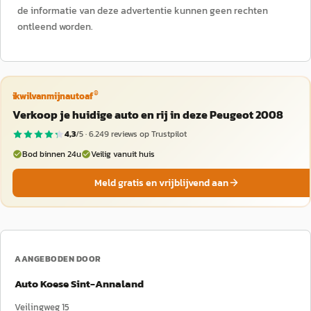
de informatie van deze advertentie kunnen geen rechten
ontleend worden.
®
ikwilvanmijnautoaf
Verkoop je huidige auto en rij in deze Peugeot 2008
4,3
/5 ·
6.249
reviews op Trustpilot
Bod binnen 24u
Veilig vanuit huis
Meld gratis en vrijblijvend aan
AANGEBODEN DOOR
Auto Koese Sint-Annaland
Veilingweg 15