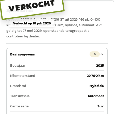
VERKOCHT
Specificaties
Peugeot 2008 Hybrid 145 e-DCS6 GT uit 2025, 146 pk, 0–100
Verkocht op
16 juli 2026
km/u in 8,3 s, tellerstand 29.780 km, hybride, automaat. APK
geldig tot 27 mei 2029, openstaande terugroepactie —
controleer bij dealer.
Basisgegevens
6
Bouwjaar
2025
Kilometerstand
29.780 km
Brandstof
Hybride
Transmissie
Automaat
Carrosserie
Suv