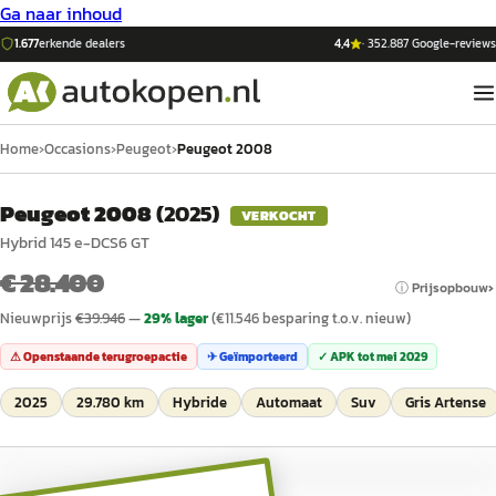
Ga naar inhoud
1.677
erkende dealers
4,4
·
352.887
Google-reviews
Home
›
Occasions
›
Peugeot
›
Peugeot 2008
Peugeot 2008
(
2025
)
VERKOCHT
Hybrid 145 e-DCS6 GT
€ 28.400
ⓘ Prijsopbouw
Nieuwprijs
€
39.946
—
29
% lager
(€
11.546
besparing t.o.v. nieuw)
⚠ Openstaande terugroepactie
✈ Geïmporteerd
✓ APK tot
mei 2029
2025
29.780 km
Hybride
Automaat
Suv
Gris Artense