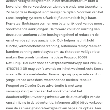
actieve veiligheidssystemen. In het instrumentarium kunt u
bovendien de verkeersborden zien die u onderweg tegenkomt.
Zo helpt deze Peugeot u om veiliger te rijden. Voorzien van het
Lane-keeping systeem. Ofwel: blijf automatisch in je baan.
Kop-staartbotsingen vormen een belangrijk deel van de meest
voorkomende aanrijdingen. De forward collision warning van
deze auto voorkomt zulke botsingen geheel of reduceert de
ernst van de schade aanzienlijk. Ook helpen het hill hold
functie, vermoeidheidsherkenning, autonoom remsysteem en
bandenspanningcontrolesysteem, uw rit tot een veilige rit te
maken. Een proefrit maken met deze Peugeot 2008?
Natuurlijk! Bel even voor een afspraak!WhatsApp met Pim 06-
47807634! Dit mag ook 's avonds en in het weekend.Auto Koese
is een officiële merkdealer. Tevens zijn wij gespecialiseerd in
jonge Franse occasions, waaronder de merken Renault,
Peugeot en Citroën. Deze advertentie is met zorg
samengesteld, echter kan het voorkomen dat het
daadwerkelijke uitvoeringsniveau van de auto afwijkt van de
omschrijving in de advertentie, informeer altijd bij de verkoper
naar de aanwezigheid/afwezigheid van bepaalde opties. Aan