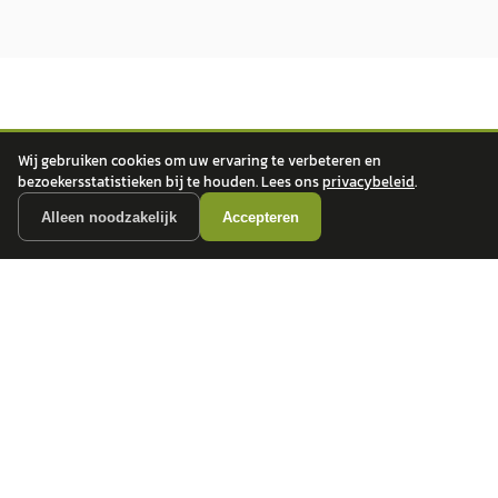
Wij gebruiken cookies om uw ervaring te verbeteren en
bezoekersstatistieken bij te houden. Lees ons
privacybeleid
.
autokopen.nl geeft geen financieel advies en is niet bevoegd om vragen over
Alleen noodzakelijk
Accepteren
financiële producten te beantwoorden. Wij verwijzen door naar erkende, AFM-
vergunde partners.
POPULAIRE MERKEN
Volkswagen
Vind jouw volgende auto bij
Toyota
betrouwbare dealers.
BMW
Mercedes-Benz
Audi