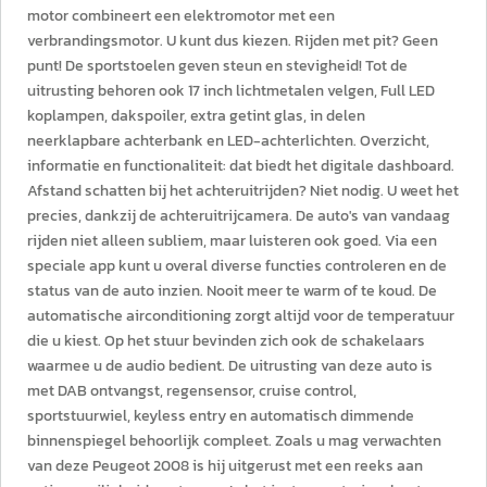
motor combineert een elektromotor met een
verbrandingsmotor. U kunt dus kiezen. Rijden met pit? Geen
punt! De sportstoelen geven steun en stevigheid! Tot de
uitrusting behoren ook 17 inch lichtmetalen velgen, Full LED
koplampen, dakspoiler, extra getint glas, in delen
neerklapbare achterbank en LED-achterlichten. Overzicht,
informatie en functionaliteit: dat biedt het digitale dashboard.
Afstand schatten bij het achteruitrijden? Niet nodig. U weet het
precies, dankzij de achteruitrijcamera. De auto's van vandaag
rijden niet alleen subliem, maar luisteren ook goed. Via een
speciale app kunt u overal diverse functies controleren en de
status van de auto inzien. Nooit meer te warm of te koud. De
automatische airconditioning zorgt altijd voor de temperatuur
die u kiest. Op het stuur bevinden zich ook de schakelaars
waarmee u de audio bedient. De uitrusting van deze auto is
met DAB ontvangst, regensensor, cruise control,
sportstuurwiel, keyless entry en automatisch dimmende
binnenspiegel behoorlijk compleet. Zoals u mag verwachten
van deze Peugeot 2008 is hij uitgerust met een reeks aan