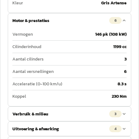
Kleur
Gris Artense
Motor & prestaties
6
Vermogen
146 pk (108 kW)
Cilinderinhoud
1199 cc
Aantal cilinders
3
Aantal versnellingen
6
Acceleratie (0-100 km/u)
8.3 s
Koppel
230 Nm
Verbruik & milieu
3
Uitvoering & afwerking
4