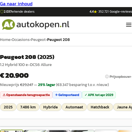
Ga naar inhoud
2.037
erkende dealers
4,4
·
352.721
Google-reviews
Home
›
Occasions
›
Peugeot
›
Peugeot 208
Peugeot 208
(
2025
)
1.2 Hybrid 100 e-DCS6 Allure
€ 20.900
ⓘ Prijsopbouw
Nieuwprijs
€
29.247
—
29
% lager
(€
8.347
besparing t.o.v. nieuw)
⚠ Openstaande terugroepactie
✈ Geïmporteerd
✓ APK tot
apr 2029
2025
7.486 km
Hybride
Automaat
Hatchback
Jaune A
1
/
63