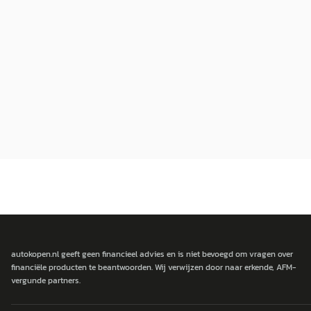
autokopen.nl geeft geen financieel advies en is niet bevoegd om vragen over
financiële producten te beantwoorden. Wij verwijzen door naar erkende, AFM-
vergunde partners.