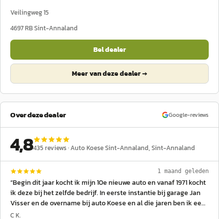
Veilingweg 15
4697 RB
Sint-Annaland
Bel dealer
Meer van deze dealer →
Over deze dealer
Google-reviews
4,8
435
reviews ·
Auto Koese Sint-Annaland
, Sint-Annaland
1 maand geleden
“
Begin dit jaar kocht ik mijn 10e nieuwe auto en vanaf 1971 kocht
ik deze bij het zelfde bedrijf. In eerste instantie bij garage Jan
Visser en de overname bij auto Koese en al die jaren ben ik een
zeer tevreden klant. Eerst deed ik mijn aan kopen via Jan Visser,
C K.