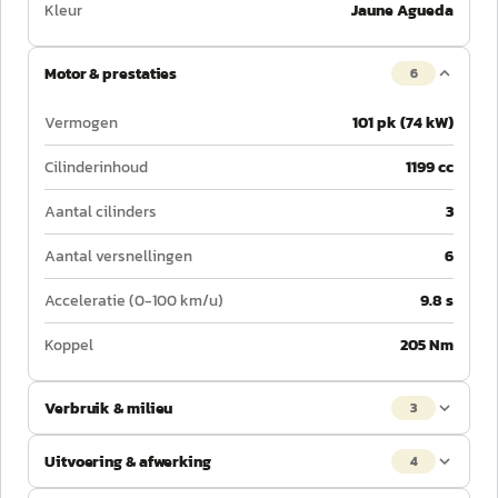
Kleur
Jaune Agueda
Motor & prestaties
6
Vermogen
101 pk (74 kW)
Cilinderinhoud
1199 cc
Aantal cilinders
3
Aantal versnellingen
6
Acceleratie (0-100 km/u)
9.8 s
Koppel
205 Nm
Verbruik & milieu
3
Uitvoering & afwerking
4