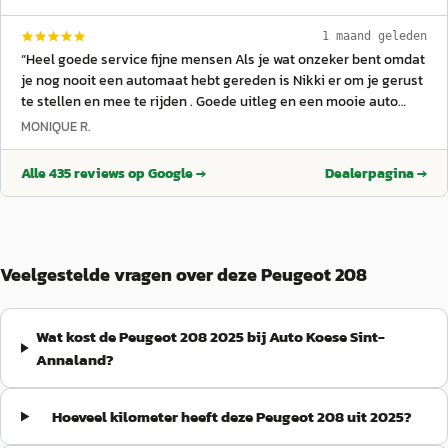
later bij Bert van Biert. Met dank voor de goede service en
behandeling hoop ik dit nog een aantal jaren te kunnen
1 maand geleden
voortzetten. Met vriendelijke groeten. Piet en Corrie Grinwis.
”
“
Heel goede service fijne mensen Als je wat onzeker bent omdat
je nog nooit een automaat hebt gereden is Nikki er om je gerust
te stellen en mee te rijden . Goede uitleg en een mooie auto
gekocht.
”
MONIQUE R.
Alle
435
reviews op Google →
Dealerpagina →
Veelgestelde vragen over deze Peugeot 208
Wat kost de Peugeot 208 2025 bij Auto Koese Sint-
Annaland?
Hoeveel kilometer heeft deze Peugeot 208 uit 2025?