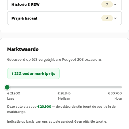
Historie & RDW
7
Prijs & fiscaal
4
Marktwaarde
Gebaseerd op
673
vergelijkbare
Peugeot
208
occasions
↓
22
%
onder
marktprijs
€ 21.900
€ 26.845
€ 30.700
Laag
Mediaan
Hoog
Deze auto staat op
€ 20.900
— de gekleurde stip toont de positie in de
marktrange.
Indicatie op basis van ons actuele aanbod. Geen officiële taxatie.