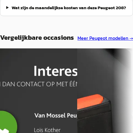
Wat zijn de maandelijkse kosten van deze Peugeot 208?
Vergelijkbare occasions
Meer
Peugeot
modellen →
B
Nieuw binnen
Peugeot 208
·
2023
A
Peugeot 208
·
2025
1.2 PureTech GT
1.2 Hybrid 145PK e-DCS6 G
€ 18.440
€ 22.400
v.a. € 391/mnd
v.a. € 475/mnd
Marktconform
Boven markt
2023 · 23.996 km · Benzine ·
Handgeschakeld
2025 · 36.236 km · Hybride 