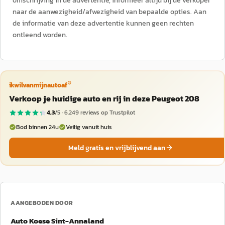
omschrijving in de advertentie, informeer altijd bij de verkoper
naar de aanwezigheid/afwezigheid van bepaalde opties. Aan
de informatie van deze advertentie kunnen geen rechten
ontleend worden.
®
ikwilvanmijnautoaf
Verkoop je huidige auto en rij in deze Peugeot 208
4,3
/5 ·
6.249
reviews op Trustpilot
Bod binnen 24u
Veilig vanuit huis
Meld gratis en vrijblijvend aan
AANGEBODEN DOOR
Auto Koese Sint-Annaland