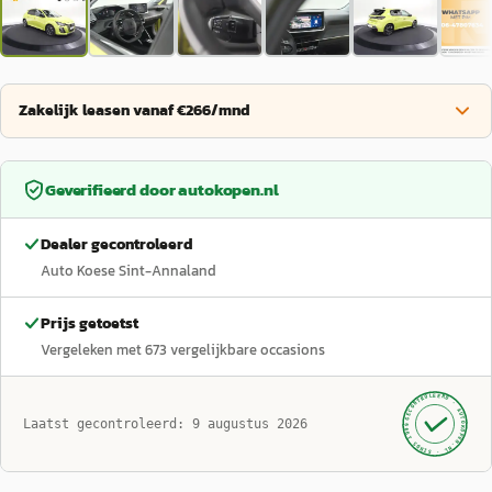
Zakelijk leasen vanaf €266/mnd
Geverifieerd door
autokopen.nl
Dealer gecontroleerd
Auto Koese Sint-Annaland
Prijs getoetst
Vergeleken met
673
vergelijkbare occasions
GECONTROLEERD ·
AUTOKOPEN.NL
Laatst gecontroleerd:
9 augustus 2026
· SINDS 1999 ·