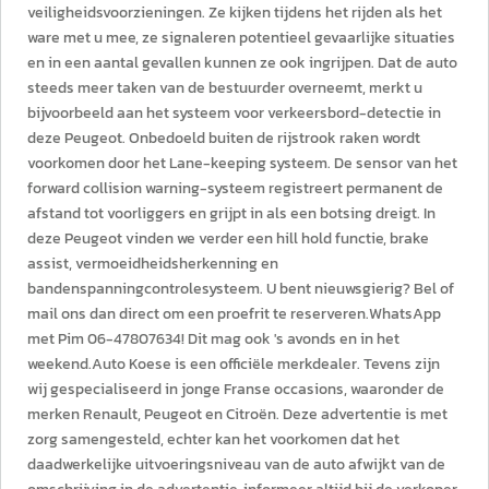
veiligheidsvoorzieningen. Ze kijken tijdens het rijden als het
ware met u mee, ze signaleren potentieel gevaarlijke situaties
en in een aantal gevallen kunnen ze ook ingrijpen. Dat de auto
steeds meer taken van de bestuurder overneemt, merkt u
bijvoorbeeld aan het systeem voor verkeersbord-detectie in
deze Peugeot. Onbedoeld buiten de rijstrook raken wordt
voorkomen door het Lane-keeping systeem. De sensor van het
forward collision warning-systeem registreert permanent de
afstand tot voorliggers en grijpt in als een botsing dreigt. In
deze Peugeot vinden we verder een hill hold functie, brake
assist, vermoeidheidsherkenning en
bandenspanningcontrolesysteem. U bent nieuwsgierig? Bel of
mail ons dan direct om een proefrit te reserveren.WhatsApp
met Pim 06-47807634! Dit mag ook 's avonds en in het
weekend.Auto Koese is een officiële merkdealer. Tevens zijn
wij gespecialiseerd in jonge Franse occasions, waaronder de
merken Renault, Peugeot en Citroën. Deze advertentie is met
zorg samengesteld, echter kan het voorkomen dat het
daadwerkelijke uitvoeringsniveau van de auto afwijkt van de