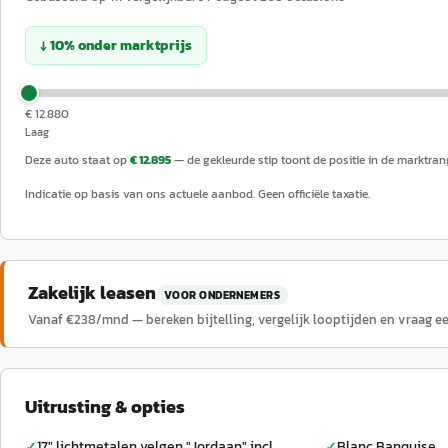
↓
10
%
onder
marktprijs
€ 12.880
Laag
Deze auto staat op
€ 12.895
— de gekleurde stip toont de positie in de marktran
Indicatie op basis van ons actuele aanbod. Geen officiële taxatie.
Zakelijk leasen
VOOR ONDERNEMERS
Vanaf €
238
/mnd — bereken bijtelling, vergelijk looptijden en vraag e
Uitrusting & opties
17" lichtmetalen velgen "Jordaan" incl.
Blanc Banquise
✓
✓