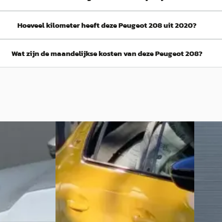
Hoeveel kilometer heeft deze Peugeot 208 uit 2020?
Wat zijn de maandelijkse kosten van deze Peugeot 208?
B
B
Peugeot 208
·
2023
Peuge
 Active vol
1.2 PureTech GT
100pk G
Adaptie
€ 14.950
Entry -
Automat
v.a. € 317/mnd
detecti
Scherp geprijsd