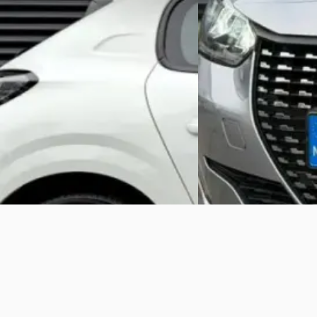
Scherp geprijsd
2021 · 48.947 km · Benzine ·
Handgeschakeld
2021 · 82.117 km · Benzin
Handgeschakeld
AutoVermeulen Goes
· Goes
Bekijk aanbieding →
Auto Centrum Flevolan
Bekijk aanbieding →
Vergelijk
Vergelijk