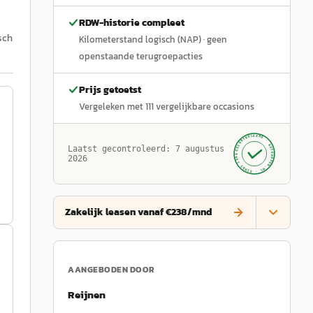
RDW-historie compleet
sch
Kilometerstand logisch (NAP)
· geen
openstaande terugroepacties
Prijs getoetst
Vergeleken met
111
vergelijkbare occasions
GECONTROLEERD ·
AUTOKOPEN.NL
Laatst gecontroleerd:
7 augustus
· SINDS 1999 ·
2026
Zakelijk leasen vanaf €238/mnd
AANGEBODEN DOOR
Reijnen