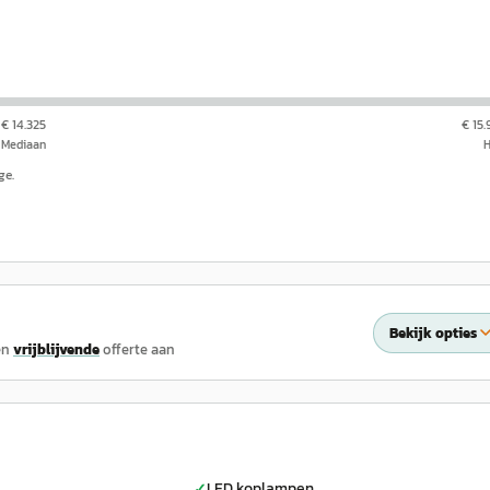
€ 14.325
€ 15
Mediaan
ge.
Bekijk opties
en
vrijblijvende
offerte aan
LED koplampen
✓