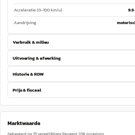
Acceleratie (0-100 km/u)
9.9
Aandrijving
motorisc
Verbruik & milieu
Uitvoering & afwerking
Historie & RDW
Prijs & fiscaal
Marktwaarde
Gebaseerd op
111
vergelijkbare
Peugeot
208
occasions