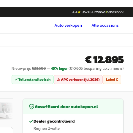
4,4
·
352.814
reviews
Sinds
1999
Auto
verkopen
Alle occasions
€ 12.895
Nieuwprijs
€
23.500
—
45
% lager
(€
10.605
besparing t.o.v. nieuw)
✓ Tellerstand logisch
⚠ APK verlopen (
jul 2026
)
Label
C
/
45
Geverifieerd door
autokopen.nl
Dealer gecontroleerd
Reijnen Zwolle