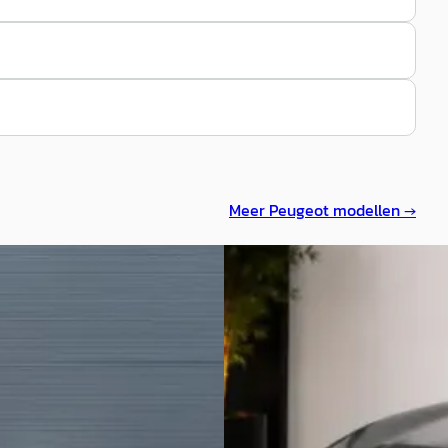
Meer
Peugeot
modellen →
B
ot 208
·
2020
Peugeot 208
·
2022
T-Line (Trekhaak - Camera -
1.2 PureTech Active Airco
ve Cruise Controle - Keyless
€ 10.800
 Apple Carplay - Navigatie -
ische Airco - LED - Dodehoek
v.a. € 229/mnd
e - 3D Cockpit)
Scherp geprijsd