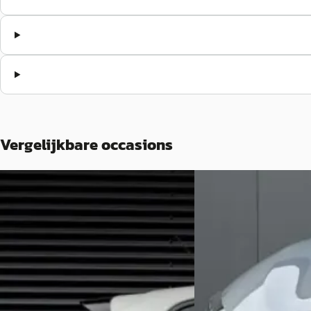
Vergelijkbare occasions
B
B
Peugeot 208
·
2021
Peugeot 208
·
2021
Active Pack 1.2
1.2 PureTech Blue Lease
opties incl.
€ 15.490
€ 12.900
v.a. € 328/mnd
v.a. € 273/mnd
Scherp geprijsd