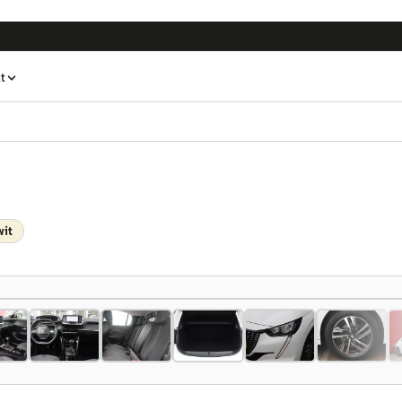
t
wit
1