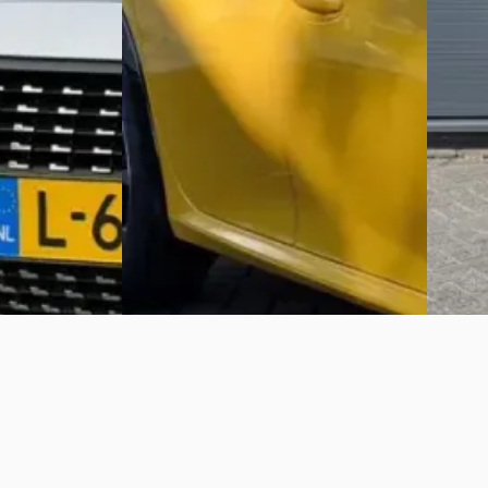
€ 13.445
2023 · 130.987 km · Benzine ·
v.a. € 
e ·
Handgeschakeld
Scherp 
Autobedrijf Henk Kelly
· Ruinen
d
· Emmeloord
Bekijk aanbieding →
2020 · 7
Handge
Vergelijk
Autobed
Bekijk 
Vergelijk