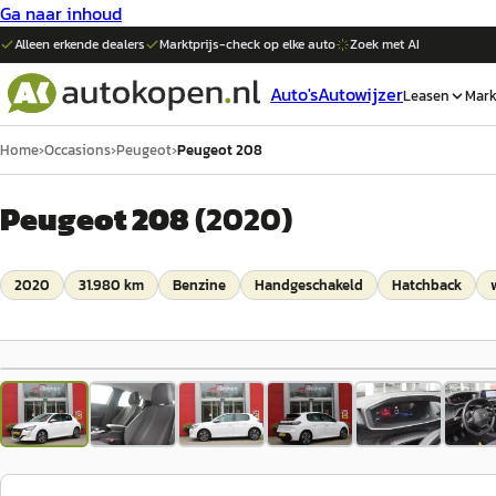
Ga naar inhoud
Alleen erkende dealers
Marktprijs-check op elke
auto
Zoek met AI
Auto's
Autowijzer
Leasen
Mark
Home
›
Occasions
›
Peugeot
›
Peugeot 208
Peugeot 208
(
2020
)
2020
31.980 km
Benzine
Handgeschakeld
Hatchback