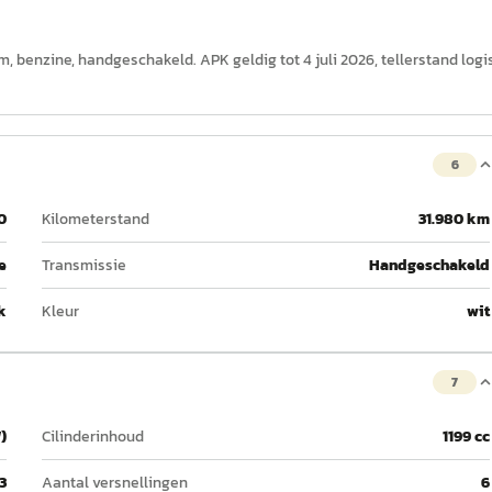
km, benzine, handgeschakeld. APK geldig tot 4 juli 2026, tellerstand logi
6
0
Kilometerstand
31.980 km
e
Transmissie
Handgeschakeld
k
Kleur
wit
7
)
Cilinderinhoud
1199 cc
3
Aantal versnellingen
6