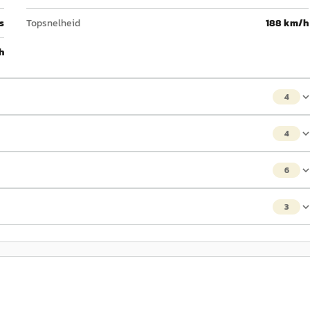
 s
Topsnelheid
188 km/h
h
4
4
6
3