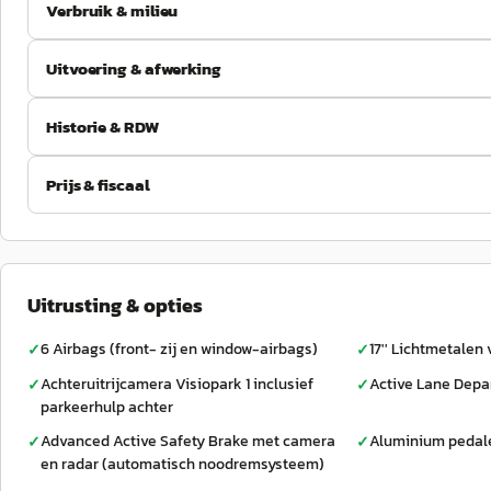
Verbruik & milieu
Uitvoering & afwerking
Historie & RDW
Prijs & fiscaal
Uitrusting & opties
6 Airbags (front- zij en window-airbags)
17'' Lichtmetalen
✓
✓
Achteruitrijcamera Visiopark 1 inclusief
Active Lane Depa
✓
✓
parkeerhulp achter
Advanced Active Safety Brake met camera
Aluminium pedal
✓
✓
en radar (automatisch noodremsysteem)