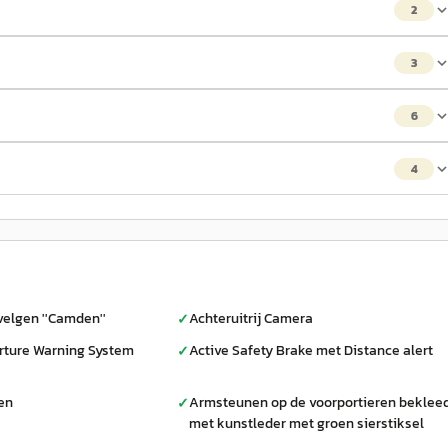
2
3
6
4
 velgen ''Camden''
Achteruitrij Camera
✓
rture Warning System
Active Safety Brake met Distance alert
✓
en
Armsteunen op de voorportieren beklee
✓
met kunstleder met groen sierstiksel