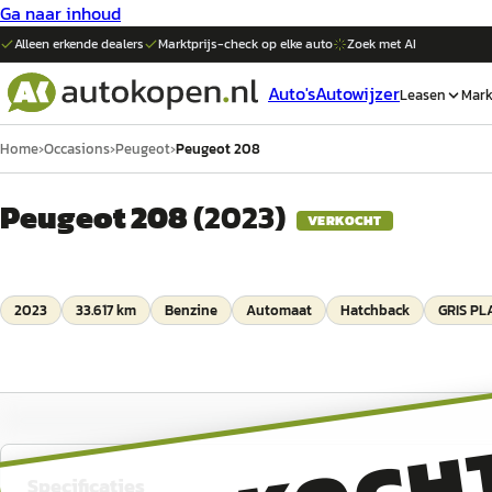
Ga naar inhoud
Alleen erkende dealers
Marktprijs-check op elke
auto
Zoek met AI
Auto's
Autowijzer
Leasen
Mark
Home
›
Occasions
›
Peugeot
›
Peugeot 208
Peugeot 208
(
2023
)
VERKOCHT
2023
33.617 km
Benzine
Automaat
Hatchback
GRIS PL
Specificaties