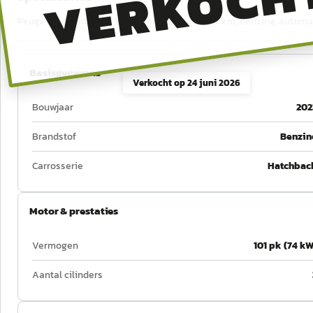
VERKOCH
Peugeot 208 uit 2023, 101 pk, tellerstand 33.617 km, benzine, autom
Basisgegevens
Verkocht op
24 juni 2026
Bouwjaar
202
Brandstof
Benzin
Carrosserie
Hatchbac
Motor & prestaties
Vermogen
101 pk (74 kW
Aantal cilinders