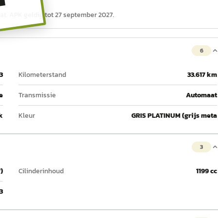
T
aat. APK geldig tot 27 september 2027.
6
3
Kilometerstand
33.617 km
e
Transmissie
Automaat
k
Kleur
GRIS PLATINUM (grijs meta
3
)
Cilinderinhoud
1199 cc
3