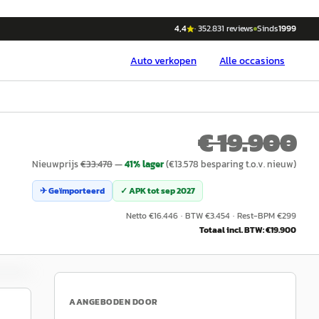
4,4
·
352.831
reviews
Sinds
1999
Auto
verkopen
Alle occasions
€ 19.900
Nieuwprijs
€
33.478
—
41
% lager
(€
13.578
besparing t.o.v. nieuw)
✈ Geïmporteerd
✓ APK tot
sep 2027
Netto €
16.446
·
BTW €
3.454
·
Rest-BPM €
299
Totaal incl. BTW: €
19.900
AANGEBODEN DOOR