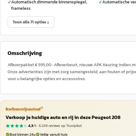
Automatisch dimmende binnenspiegel,
Automatische ver
✓
✓
frameless
Toon alle 71 opties ↓
Omschrijving
Afleverpakket € 595,00 : Afleverbeurt, nieuwe APK Keuring indien 
Onze advertenties zijn met zorg samengesteld, aan fouten of prijsw
voor u belangrijke opties en accessoires.
®
ikwilvanmijnautoaf
Verkoop je huidige auto en rij in deze Peugeot 208
4,3
/5 ·
6.249
reviews op Trustpilot
Bod binnen 24u
Veilig vanuit huis