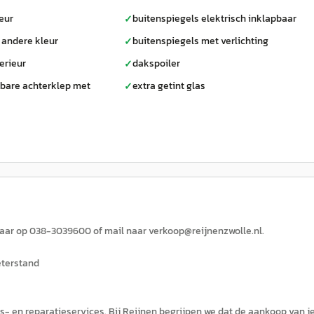
eur
buitenspiegels elektrisch inklapbaar
✓
 andere kleur
buitenspiegels met verlichting
✓
erieur
dakspoiler
✓
nbare achterklep met
extra getint glas
✓
kbaar op 038-3039600 of mail naar verkoop@reijnenzwolle.nl.
eterstand
s- en reparatieservices. Bij Reijnen begrijpen we dat de aankoop van j