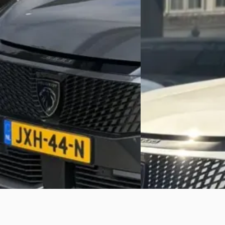
Garantie
Trekhaak/Electr vestel
massage
€ 43.850
€ 36.900
v.a. € 930/mnd
v.a. € 782/mnd
Boven markt
Boven markt
2026 · 21.345 km · Plug-in hybride ·
Automaat
2025 · 3.494 km · Hybri
Auto Thalen
· Beilen
Autobedrijf den Hartog
Bekijk aanbieding →
Bekijk aanbieding →
Vergelijk
Vergelijk