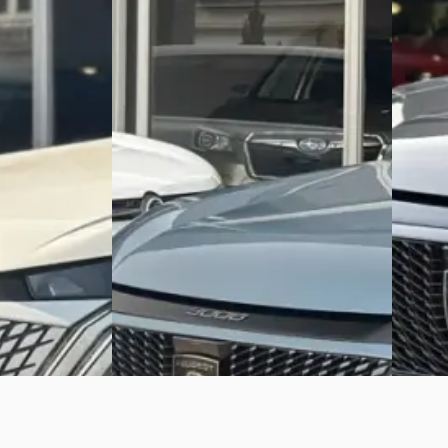
bare stoel met
Trekhaak/Electr vestelbare stoel met
€ 36.90
massage
v.a. € 
€ 36.900
Boven 
v.a. € 782/mnd
2025 · 1
Boven markt
Autobed
de · Automaat
2025 · 5.371 km · Hybride · Automaat
Bekijk 
· Hellevoetsluis
Autobedrijf den Hartog
· Hellevoetsluis
Vergelijk
Bekijk aanbieding →
Vergelijk