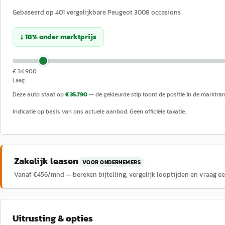
Gebaseerd op
401
vergelijkbare
Peugeot
3008
occasions
↓
18
%
onder
marktprijs
€ 34.900
Laag
Deze auto staat op
€ 35.790
— de gekleurde stip toont de positie in de marktra
Indicatie op basis van ons actuele aanbod. Geen officiële taxatie.
Zakelijk leasen
VOOR ONDERNEMERS
Vanaf €
456
/mnd — bereken bijtelling, vergelijk looptijden en vraag e
Uitrusting & opties