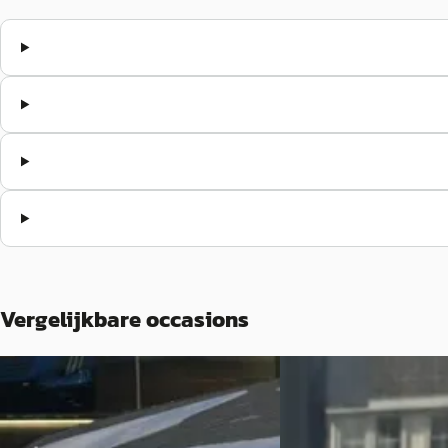
Vergelijkbare occasions
A
B
Peugeot 3008
·
2026
Peugeot 3008
·
20
1.6 plug-in Hybrid 195 GT Tot 8 jaar
1.2 Hybrid 145 GT Exclus