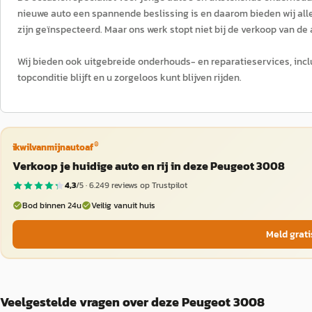
nieuwe auto een spannende beslissing is en daarom bieden wij alle
zijn geïnspecteerd. Maar ons werk stopt niet bij de verkoop van de 
Wij bieden ook uitgebreide onderhouds- en reparatieservices, incl
topconditie blijft en u zorgeloos kunt blijven rijden.
®
ikwilvanmijnautoaf
Verkoop je huidige auto en rij in deze Peugeot 3008
4,3
/5 ·
6.249
reviews op Trustpilot
Bod binnen 24u
Veilig vanuit huis
Meld grati
Veelgestelde vragen over deze Peugeot 3008