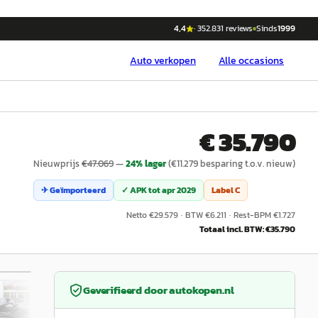
4,4
·
352.831
reviews
Sinds
1999
Auto
verkopen
Alle occasions
€ 35.790
Nieuwprijs
€
47.069
—
24
% lager
(€
11.279
besparing t.o.v. nieuw)
✈ Geïmporteerd
✓ APK tot
apr 2029
Label
C
Netto €
29.579
·
BTW €
6.211
·
Rest-BPM €
1.727
Totaal incl. BTW: €
35.790
/
53
Geverifieerd door
autokopen.nl