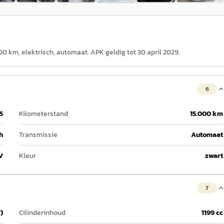
000 km, elektrisch, automaat. APK geldig tot 30 april 2029.
6
5
Kilometerstand
15.000 km
h
Transmissie
Automaat
V
Kleur
zwart
7
)
Cilinderinhoud
1199 cc