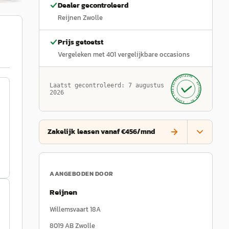
Dealer gecontroleerd
Reijnen Zwolle
Prijs getoetst
Vergeleken met
401
vergelijkbare occasions
GECONTROLEERD ·
AUTOKOPEN.NL
Laatst gecontroleerd:
7 augustus
· SINDS 1999 ·
2026
Zakelijk leasen vanaf €456/mnd
AANGEBODEN DOOR
Reijnen
Willemsvaart 18A
8019 AB
Zwolle