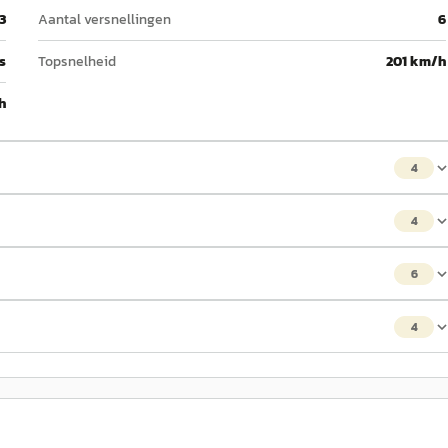
3
Aantal versnellingen
6
 s
Topsnelheid
201 km/h
h
4
4
6
4