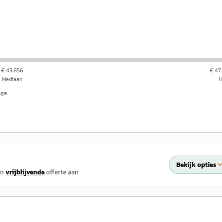
€ 43.856
€ 47
Mediaan
nge.
Bekijk opties
en
vrijblijvende
offerte aan