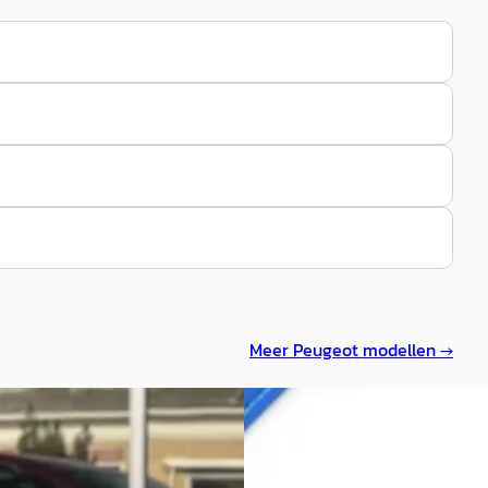
Meer
Peugeot
modellen →
Peugeot 3008
·
2023
ot 3008
·
2025
PLUG IN HYBRID 225 GT RIJKL
id 145 GT Exclusive
PRIJS 12 MND BOVAG