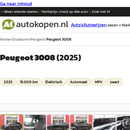
Ga naar inhoud
Alleen erkende dealers
Marktprijs-check op elke
auto
Zoek met AI
Auto's
Autowijzer
Leasen
Mark
Home
›
Occasions
›
Peugeot
›
Peugeot 3008
Peugeot 3008
(
2025
)
2025
15.000 km
Elektrisch
Automaat
MPV
zwart