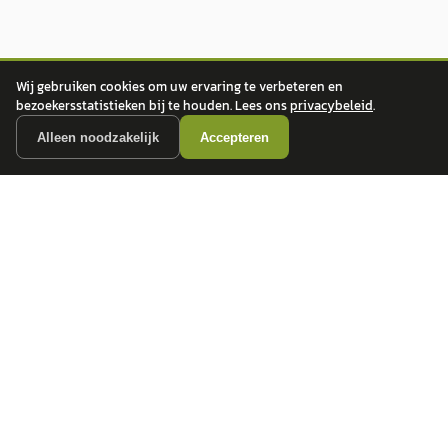
Wij gebruiken cookies om uw ervaring te verbeteren en
bezoekersstatistieken bij te houden. Lees ons
privacybeleid
.
Alleen noodzakelijk
Accepteren
autokopen.nl geeft geen financieel advies en is niet bevoegd om vragen over
financiële producten te beantwoorden. Wij verwijzen door naar erkende, AFM-
vergunde partners.
POPULAIRE MERKEN
Volkswagen
Vind jouw volgende auto bij
Toyota
betrouwbare dealers.
BMW
Mercedes-Benz
Audi