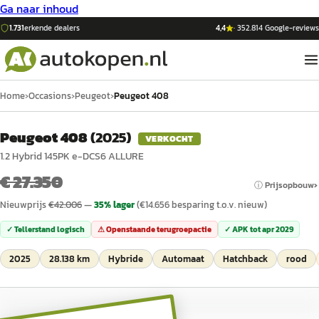
Ga naar inhoud
1.731
erkende dealers
4,4
·
352.814
Google-reviews
Home
›
Occasions
›
Peugeot
›
Peugeot 408
Peugeot 408
(
2025
)
VERKOCHT
1.2 Hybrid 145PK e-DCS6 ALLURE
€ 27.350
ⓘ Prijsopbouw
Nieuwprijs
€
42.006
—
35
% lager
(€
14.656
besparing t.o.v. nieuw)
✓ Tellerstand logisch
⚠ Openstaande terugroepactie
✓ APK tot
apr 2029
2025
28.138 km
Hybride
Automaat
Hatchback
rood