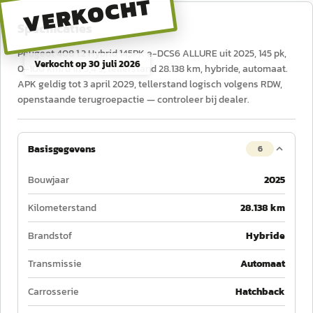
VERKOCHT
Specificaties
Peugeot 408 1.2 Hybrid 145PK e-DCS6 ALLURE uit 2025, 145 pk,
Verkocht op
30 juli 2026
0–100 km/u in 9,4 s, tellerstand 28.138 km, hybride, automaat.
APK geldig tot 3 april 2029, tellerstand logisch volgens RDW,
openstaande terugroepactie — controleer bij dealer.
Basisgegevens
6
Bouwjaar
2025
Kilometerstand
28.138 km
Brandstof
Hybride
Transmissie
Automaat
Carrosserie
Hatchback