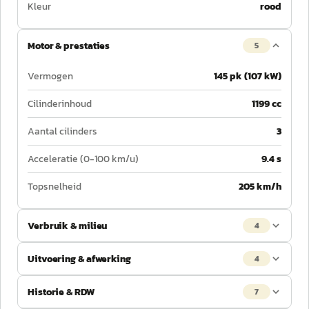
Kleur
rood
Motor & prestaties
5
Vermogen
145 pk (107 kW)
Cilinderinhoud
1199 cc
Aantal cilinders
3
Acceleratie (0-100 km/u)
9.4 s
Topsnelheid
205 km/h
Verbruik & milieu
4
Uitvoering & afwerking
4
Historie & RDW
7