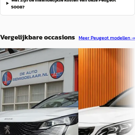
5008?
Vergelijkbare occasions
Meer
Peugeot
modellen →
Peugeot 5008
·
2021
B
Peugeot 5008
·
2018
1.2 PureTech GT - Sportline 7p
1.2 PureTech Allure Aut8 7
€ 19.940
€ 19.950
v.a. € 423/mnd
v.a. € 423/mnd
Scherp geprijsd
Scherp geprijsd
2021 · 73.443 km · Benzine ·
Handgeschakeld
2018 · 78.745 km · Benzine 
Automaat
De Autobemiddelaar
· Rotterdam