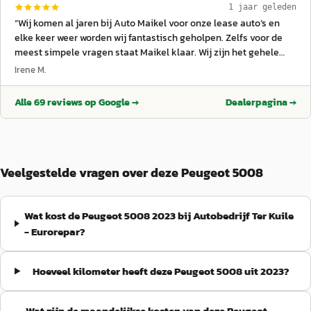
indien die er zijn! Ook al een keer aan de kant van de weg
1 jaar geleden
gestaan met pech waarbij ze direct kwamen om te helpen, super
“
Wij komen al jaren bij Auto Maikel voor onze lease auto’s en
service, voor mij geen andere auto garage meer!
”
elke keer weer worden wij fantastisch geholpen. Zelfs voor de
meest simpele vragen staat Maikel klaar. Wij zijn het gehele
team ontzettend dankbaar voor de fijne service en de goede
Irene M.
zorgen!
”
Alle
69
reviews op Google →
Dealerpagina →
Veelgestelde vragen over deze Peugeot 5008
Wat kost de Peugeot 5008 2023 bij Autobedrijf Ter Kuile
- Eurorepar?
Hoeveel kilometer heeft deze Peugeot 5008 uit 2023?
Wat zijn de maandelijkse kosten van deze Peugeot