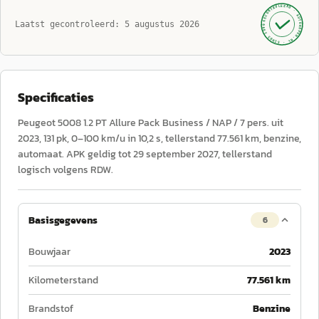
GECONTROLEERD ·
AUTOKOPEN.NL
Laatst gecontroleerd:
5 augustus 2026
· SINDS 1999 ·
Specificaties
Peugeot 5008 1.2 PT Allure Pack Business / NAP / 7 pers. uit
2023, 131 pk, 0–100 km/u in 10,2 s, tellerstand 77.561 km, benzine,
automaat. APK geldig tot 29 september 2027, tellerstand
logisch volgens RDW.
Basisgegevens
6
Bouwjaar
2023
Kilometerstand
77.561 km
Brandstof
Benzine