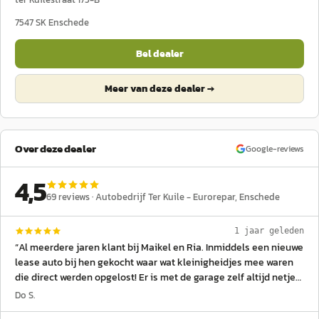
7547 SK
Enschede
Bel dealer
Meer van deze dealer →
Over deze dealer
Google-reviews
4,5
69
reviews ·
Autobedrijf Ter Kuile - Eurorepar
, Enschede
1 jaar geleden
“
Al meerdere jaren klant bij Maikel en Ria. Inmiddels een nieuwe
lease auto bij hen gekocht waar wat kleinigheidjes mee waren
die direct werden opgelost! Er is met de garage zelf altijd netjes
contact met duidelijke onderhoudsafspraken, potentiële
Do S.
offertes voor de werkzaamheden en ruimte om vragen te stellen