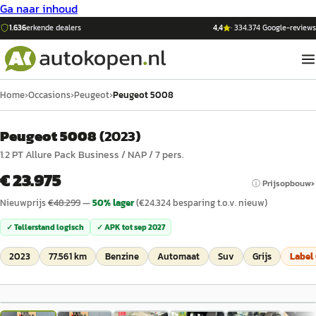
Ga naar inhoud
1.636
erkende dealers
4,4
·
334.374
Google-reviews
Home
›
Occasions
›
Peugeot
›
Peugeot 5008
Peugeot 5008
(
2023
)
1.2 PT Allure Pack Business / NAP / 7 pers.
€ 23.975
ⓘ Prijsopbouw
Nieuwprijs
€
48.299
—
50
% lager
(€
24.324
besparing t.o.v. nieuw)
✓ Tellerstand logisch
✓ APK tot
sep 2027
2023
77.561 km
Benzine
Automaat
Suv
Grijs
Label
1
/
26