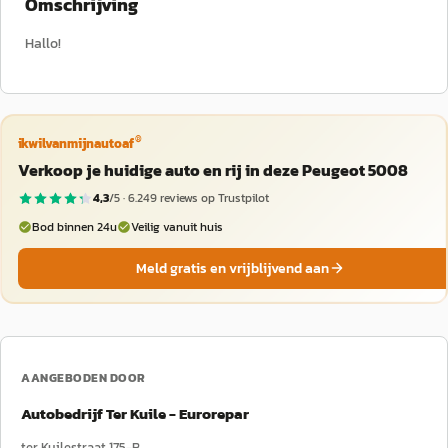
Omschrijving
Hallo!
®
ikwilvanmijnautoaf
Verkoop je huidige auto en rij in deze Peugeot 5008
4,3
/5 ·
6.249
reviews op Trustpilot
Bod binnen 24u
Veilig vanuit huis
Meld gratis en vrijblijvend aan
AANGEBODEN DOOR
Autobedrijf Ter Kuile - Eurorepar
ter Kuilestraat 175-B