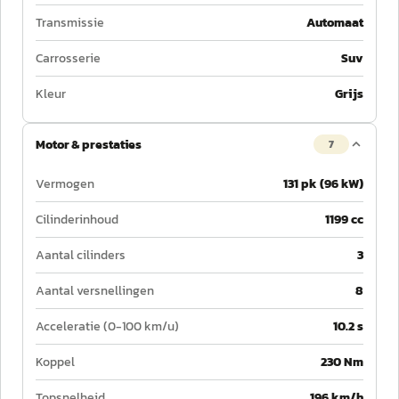
Transmissie
Automaat
Carrosserie
Suv
Kleur
Grijs
Motor & prestaties
7
Vermogen
131 pk (96 kW)
Cilinderinhoud
1199 cc
Aantal cilinders
3
Aantal versnellingen
8
Acceleratie (0-100 km/u)
10.2 s
Koppel
230 Nm
Topsnelheid
196 km/h