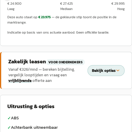
€ 24.900
€ 27.425
€ 29.995
Laag
Mediaan
Hoog
Deze auto staat op
€ 23.975
— de gekleurde stip toont de positie in de
marktrange.
Indicatie op basis van ons actuele aanbod. Geen officiële taxatie.
Zakelijk leasen
VOOR ONDERNEMERS
Vanaf €
326
/mnd — bereken bijtelling,
Bekijk opties
vergelijk looptijden en vraag een
vrijblijvende
offerte aan
Uitrusting & opties
ABS
✓
Achterbank uitneembaar
✓