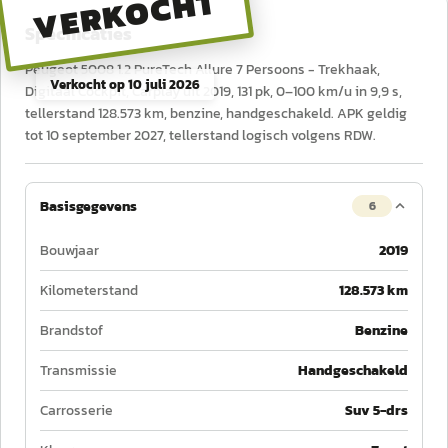
VERKOCHT
Specificaties
Peugeot 5008 1.2 PureTech Allure 7 Persoons - Trekhaak,
Verkocht op
10 juli 2026
Digitaal Cockpit, Carplay uit 2019, 131 pk, 0–100 km/u in 9,9 s,
tellerstand 128.573 km, benzine, handgeschakeld. APK geldig
tot 10 september 2027, tellerstand logisch volgens RDW.
Basisgegevens
6
Bouwjaar
2019
Kilometerstand
128.573 km
Brandstof
Benzine
Transmissie
Handgeschakeld
Carrosserie
Suv 5-drs