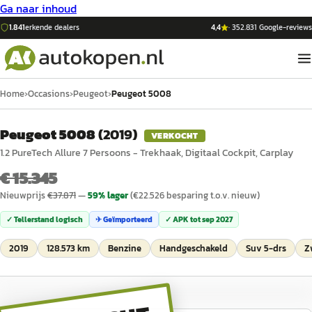
Ga naar inhoud
1.841
erkende dealers
4,4
·
352.831
Google-reviews
Home
›
Occasions
›
Peugeot
›
Peugeot 5008
Peugeot 5008
(
2019
)
VERKOCHT
1.2 PureTech Allure 7 Persoons - Trekhaak, Digitaal Cockpit, Carplay
€ 15.345
Nieuwprijs
€
37.871
—
59
% lager
(€
22.526
besparing t.o.v. nieuw)
✓ Tellerstand logisch
✈ Geïmporteerd
✓ APK tot
sep 2027
2019
128.573 km
Benzine
Handgeschakeld
Suv 5-drs
Z