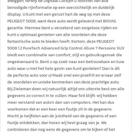
afleggen, terwijl de Digitaal Cockpit u voorziet van alle
benodigde rijinformatie op een overzichtelijk en duidelijk
display. U kunt met een gerust hart de weg op met deze
PEUGEOT 5008, want deze auto wordt geleverd met BOVAG
garantie. Hiermee bent u verzekerd van zorgeloos rijden en
kunt u optimaal genieten van alle voordelen die deze
fantastische auto te bieden heeft. Kortom, deze PEUGEOT
5008 1.2 PureTech Advanced Grip Control Allure 7 Persoons SUV
biedt een combinatie van comfort, stijl en gebruiksgemak die
ongeëvenaard is. Bent u op zoek naar een betrouwbare en luxe
auto waar u met het hele gezin van kunt genieten? Dan is dit
de perfecte auto voor u! Maak snel een proefrit en ervaar zelf
de voordelen en unieke kenmerken van deze prachtige auto.
Bij Zieleman doen wij natuurlijk altijd ons uiterste best om alle
gegevens zo correct in te vullen. Maar feit blijft: wij hebben
meer verstand van auto's dan van computers. Het kan dus
voorkomen dat er een keer een foutje zit in de gegevens.
Mocht je twijfelen aan de juistheid van de gegevens of een
foutje ontdekken, dan horen wij heel graag van je. We
controleren dan nog eens de gegevens om te kijken of het