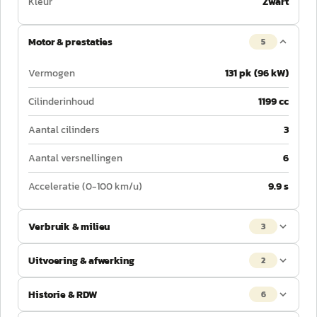
Kleur
Zwart
Motor & prestaties
5
Vermogen
131 pk (96 kW)
Cilinderinhoud
1199 cc
Aantal cilinders
3
Aantal versnellingen
6
Acceleratie (0-100 km/u)
9.9 s
Verbruik & milieu
3
Uitvoering & afwerking
2
Historie & RDW
6