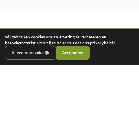
Wij gebruiken cookies om uw ervaring te verbeteren en
bezoekersstatistieken bij te houden. Lees ons
privacybeleid
.
autokopen.nl geeft geen financieel advies en is niet bevoegd om vragen over
Alleen noodzakelijk
Accepteren
financiële producten te beantwoorden. Wij verwijzen door naar erkende, AFM-
vergunde partners.
POPULAIRE MERKEN
Volkswagen
Vind jouw volgende auto bij
Toyota
betrouwbare dealers.
BMW
Mercedes-Benz
Audi
Ford