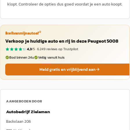
klopt. Controleer de opties dus goed voordat je een auto koopt.
®
ikwilvanmijnautoaf
Verkoop je huidige auto en rij in deze Peugeot 5008
4,3
/5 ·
6.249
reviews op Trustpilot
Bod binnen 24u
Veilig vanuit huis
Meld gratis en vrijblijvend aan
AANGEBODEN DOOR
Autobedrijf Zieleman
Backxlaan 206