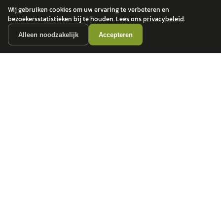
Wij gebruiken cookies om uw ervaring te verbeteren en
bezoekersstatistieken bij te houden. Lees ons
privacybeleid
.
Alleen noodzakelijk
Accepteren
autokopen.nl geeft geen financieel advies en is niet bevoegd om vragen over
financiële producten te beantwoorden. Wij verwijzen door naar erkende, AFM-
vergunde partners.
POPULAIRE MERKEN
Volkswagen
Vind jouw volgende auto bij
Toyota
betrouwbare dealers.
BMW
Mercedes-Benz
Audi