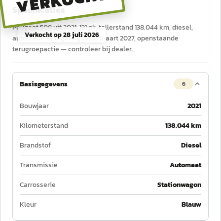
VERKOCHT
Specificaties
Peugeot 508 uit 2021, 131 pk, tellerstand 138.044 km, diesel,
Verkocht op
28 juli 2026
automaat. APK geldig tot 18 maart 2027, openstaande
terugroepactie — controleer bij dealer.
Basisgegevens
6
Bouwjaar
2021
Kilometerstand
138.044 km
Brandstof
Diesel
Transmissie
Automaat
Carrosserie
Stationwagon
Kleur
Blauw