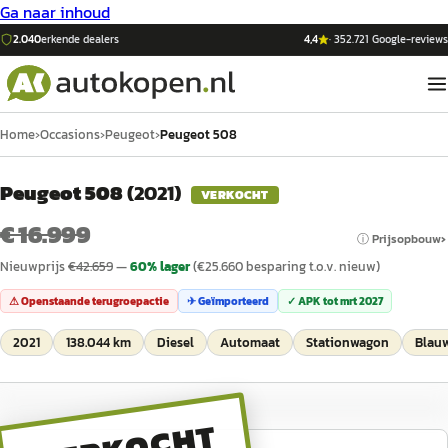
Ga naar inhoud
2.040
erkende dealers
4,4
·
352.721
Google-reviews
Home
›
Occasions
›
Peugeot
›
Peugeot 508
Peugeot 508
(
2021
)
VERKOCHT
€ 16.999
ⓘ Prijsopbouw
Nieuwprijs
€
42.659
—
60
% lager
(€
25.660
besparing t.o.v. nieuw)
⚠ Openstaande terugroepactie
✈ Geïmporteerd
✓ APK tot
mrt 2027
2021
138.044 km
Diesel
Automaat
Stationwagon
Blau