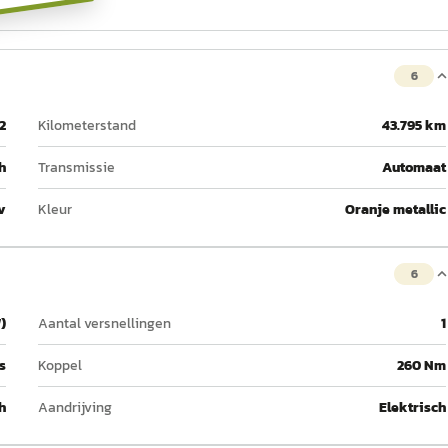
6
2
Kilometerstand
43.795 km
h
Transmissie
Automaat
v
Kleur
Oranje metallic
6
)
Aantal versnellingen
1
s
Koppel
260 Nm
h
Aandrijving
Elektrisch