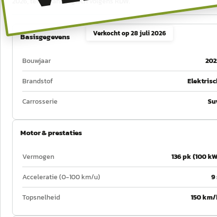
2026, tellerstand logisch volgens RDW.
Verkocht op
28 juli 2026
Basisgegevens
Bouwjaar
202
Brandstof
Elektrisc
Carrosserie
Su
Motor & prestaties
Vermogen
136 pk (100 kW
Acceleratie (0-100 km/u)
9 
Topsnelheid
150 km/