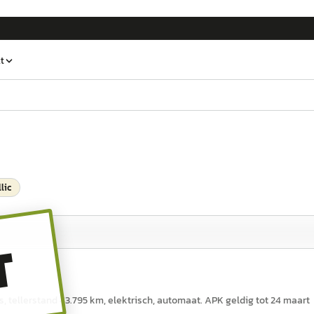
t
lic
T
s, tellerstand 43.795 km, elektrisch, automaat. APK geldig tot 24 maart