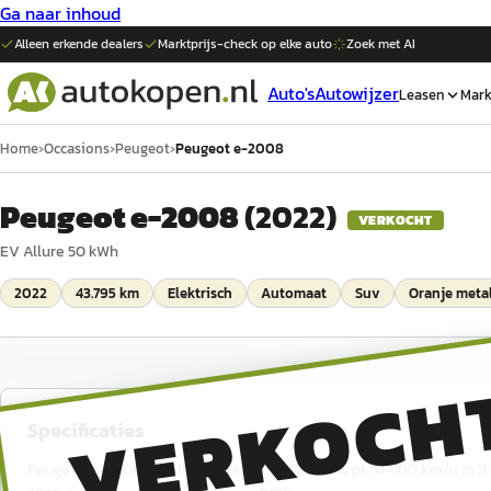
Ga naar inhoud
Alleen erkende dealers
Marktprijs-check op elke
auto
Zoek met AI
Auto's
Autowijzer
Leasen
Mark
Home
›
Occasions
›
Peugeot
›
Peugeot e-2008
Peugeot e-2008
(
2022
)
VERKOCHT
EV Allure 50 kWh
2022
43.795 km
Elektrisch
Automaat
Suv
Oranje metal
VERKOCH
Specificaties
Peugeot e-2008 EV Allure 50 kWh uit 2022, 136 pk, 0–100 km/u in 9 