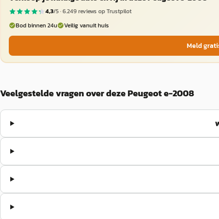
4,3
/5 ·
6.249
reviews op Trustpilot
Bod binnen 24u
Veilig vanuit huis
Meld grati
Veelgestelde vragen over deze Peugeot e-2008
W