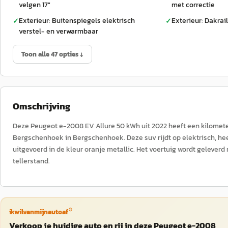
velgen 17"
met correctie
Exterieur: Buitenspiegels elektrisch
Exterieur: Dakrai
✓
✓
verstel- en verwarmbaar
Toon alle 47 opties ↓
Omschrijving
Deze Peugeot e-2008 EV Allure 50 kWh uit 2022 heeft een kilomet
Bergschenhoek in Bergschenhoek. Deze suv rijdt op elektrisch, heef
uitgevoerd in de kleur oranje metallic. Het voertuig wordt geleve
tellerstand.
®
ikwilvanmijnautoaf
Verkoop je huidige auto en rij in deze Peugeot e-2008