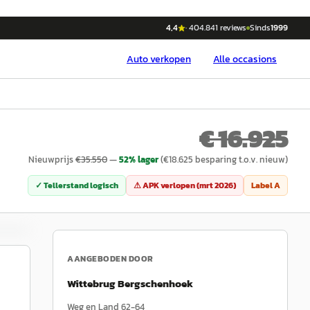
4,4
·
404.841
reviews
Sinds
1999
Auto
verkopen
Alle occasions
€ 16.925
Nieuwprijs
€
35.550
—
52
% lager
(€
18.625
besparing t.o.v. nieuw)
✓ Tellerstand logisch
⚠ APK verlopen (
mrt 2026
)
Label
A
AANGEBODEN DOOR
Wittebrug Bergschenhoek
Weg en Land 62-64