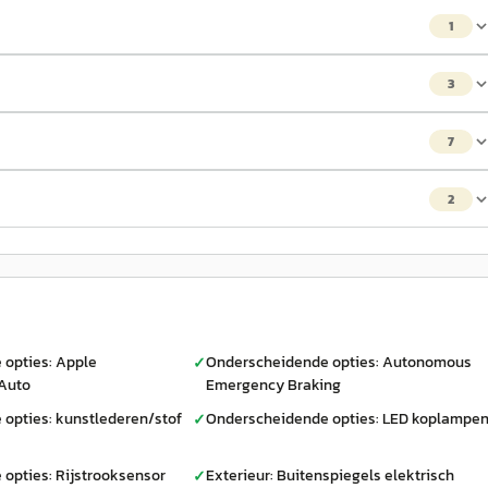
1
3
7
2
opties: Apple
Onderscheidende opties: Autonomous
✓
 Auto
Emergency Braking
opties: kunstlederen/stof
Onderscheidende opties: LED koplampe
✓
opties: Rijstrooksensor
Exterieur: Buitenspiegels elektrisch
✓