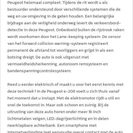
Peugeot helemaal compleet. Tijdens de rit wordt u als
bestuurder ondersteund door verschillende systemen die de
weg en uw omgeving in de gaten houden. Een belangrijke
bijdrage aan de veiligheid onderweg levert de verkeersbord-
detectie in deze Peugeot. Onbedoeld buiten de rijstrook raken
wordt voorkomen door het Lane-keeping systeem. De sensor
van het forward collision warning-systeem registreert
permanent de afstand tot voorliggers en grijpt in als een
botsing dreigt. De auto is ook uitgerust met
vermoeidheidsherkenning, autonoom remsysteem en
bandenspanningcontrolesysteem.
Reed u eerder elektrisch of maakt u voor het eerst kennis met
deze techniek? In de Peugeot e-208 voelt u zich thuis vanaf
het moment dat u instapt. Met de elektromotor rijdt u stil en
snel de toekomst in. Maar ook schoon en zuinig. Bij de
uitrusting van deze auto horen onder meer 16 inch
lichtmetalen velgen, LED-dagrijverlichting en in delen
neerklapbare achterbank. Een smartphone met
internetverbinding legt eenvoudig overal contact met de auto.