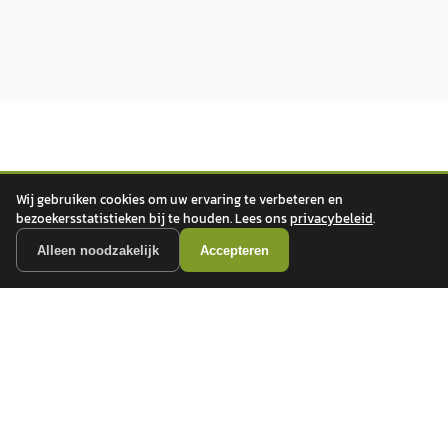
Wij gebruiken cookies om uw ervaring te verbeteren en
bezoekersstatistieken bij te houden. Lees ons
privacybeleid
.
autokopen.nl geeft geen financieel advies en is niet bevoegd om vragen over
Alleen noodzakelijk
Accepteren
financiële producten te beantwoorden. Wij verwijzen door naar erkende, AFM-
vergunde partners.
POPULAIRE MERKEN
Volkswagen
Vind jouw volgende auto bij
Toyota
betrouwbare dealers.
BMW