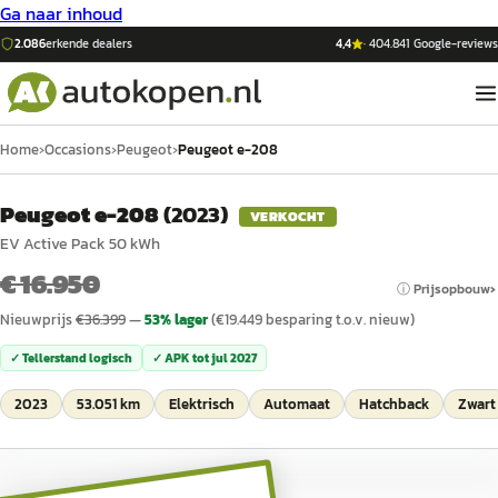
Ga naar inhoud
2.086
erkende dealers
4,4
·
404.841
Google-reviews
Home
›
Occasions
›
Peugeot
›
Peugeot e-208
Peugeot e-208
(
2023
)
VERKOCHT
EV Active Pack 50 kWh
€ 16.950
ⓘ Prijsopbouw
Nieuwprijs
€
36.399
—
53
% lager
(€
19.449
besparing t.o.v. nieuw)
✓ Tellerstand logisch
✓ APK tot
jul 2027
2023
53.051 km
Elektrisch
Automaat
Hatchback
Zwart