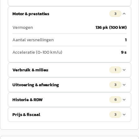
Motor & prestaties
3
Vermogen
136 pk (100 kW)
Aantal versnellingen
1
Acceleratie (0-100 km/u)
9 s
Verbruik & milieu
1
Uitvoering & afwerking
3
Historie & RDW
6
Prijs & fiscaal
3