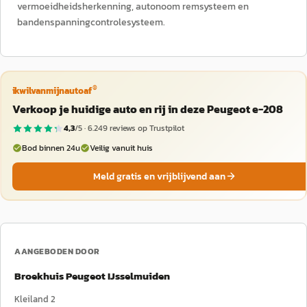
vermoeidheidsherkenning, autonoom remsysteem en
bandenspanningcontrolesysteem.
®
ikwilvanmijnautoaf
Verkoop je huidige auto en rij in deze Peugeot e-208
4,3
/5 ·
6.249
reviews op Trustpilot
Bod binnen 24u
Veilig vanuit huis
Meld gratis en vrijblijvend aan
AANGEBODEN DOOR
Broekhuis Peugeot IJsselmuiden
Kleiland 2