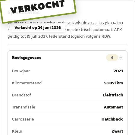
VERKOCHT
Specificaties
Peugeot e-208 EV Active Pack 50 kWh uit 2023, 136 pk, 0–100
Verkocht op
24 juni 2026
km/u in 9 s, tellerstand 53.051 km, elektrisch, automaat. APK
geldig tot 19 juli 2027, tellerstand logisch volgens RDW.
Basisgegevens
6
Bouwjaar
2023
Kilometerstand
53.051 km
Brandstof
Elektrisch
Transmissie
Automaat
Carrosserie
Hatchback
Kleur
Zwart