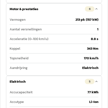
Motor & prestaties
6
Vermogen
213 pk (157 kW)
Aantal versnellingen
1
Acceleratie (0-100 km/u)
8.8 s
Koppel
343 Nm
Topsnelheid
170 km/h
Aandrijving
Elektrisch
Elektrisch
5
Accucapaciteit
77 kWh
Accutype
Li-Ion