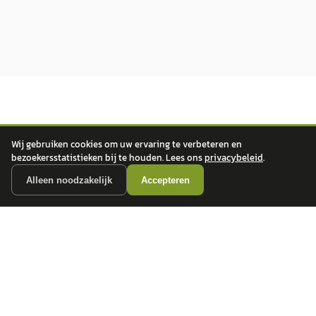
Wij gebruiken cookies om uw ervaring te verbeteren en
bezoekersstatistieken bij te houden. Lees ons
privacybeleid
.
autokopen.nl geeft geen financieel advies en is niet bevoegd om vragen over
Alleen noodzakelijk
Accepteren
financiële producten te beantwoorden. Wij verwijzen door naar erkende, AFM-
vergunde partners.
POPULAIRE MERKEN
Volkswagen
Vind jouw volgende auto bij
Toyota
betrouwbare dealers.