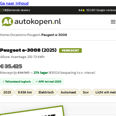
Ga naar inhoud
1.822
erkende dealers
4,4
·
352.831
Google-reviews
Home
›
Occasions
›
Peugeot
›
Peugeot e-3008
Peugeot e-3008
(
2025
)
VERKOCHT
Allure Avantage 210 73 kWh
€ 35.425
Nieuwprijs
€
44.949
—
21
% lager
(€
9.524
besparing t.o.v. nieuw)
✓ Tellerstand logisch
✓ APK tot
mei 2029
2025
9.936 km
Elektrisch
Automaat
Suv
Licht wit met