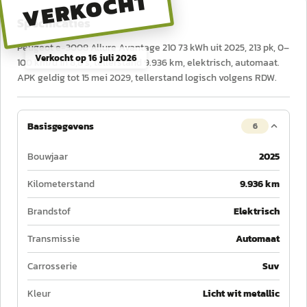
VERKOCHT
Specificaties
Peugeot e-3008 Allure Avantage 210 73 kWh uit 2025, 213 pk, 0–
Verkocht op
16 juli 2026
100 km/u in 8,8 s, tellerstand 9.936 km, elektrisch, automaat.
APK geldig tot 15 mei 2029, tellerstand logisch volgens RDW.
Basisgegevens
6
Bouwjaar
2025
Kilometerstand
9.936 km
Brandstof
Elektrisch
Transmissie
Automaat
Carrosserie
Suv
Kleur
Licht wit metallic