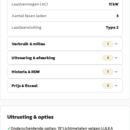
Laadvermogen (AC)
11 kW
Aantal fasen laden
3
Laadaansluiting
Type 2
Verbruik & milieu
1
Uitvoering & afwerking
3
Historie & RDW
7
Prijs & fiscaal
3
Uitrusting & opties
Onderscheidende opties: 19"Lichtmetalen velgen LULEA
✓