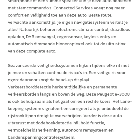
smartphone of een slimme speaker kun je deze auto bedienen
met stemcommando's. Connected Services voegt nog meer
comfort en veiligheid toe aan deze auto. Beste route,
verwachte aankomsttijd: je eigen navigatiesysteem vertelt je
alles! Natuurlijk behoren electronic climate control, draadloos
opladen, DAB ontvangst, regensensor, keyless entry en
automatisch dimmende binnenspiegel ook tot de uitrusting
van deze complete auto.
Geavanceerde veiligheidssystemen kijken tijdens elke rit met
je mee en schatten continu de risico's in. Een veilige rit voor
ogen: daarvoor zorgt de head-up display!
Verkeersborddetectie herkent tijdelijke en permanente
verkeersborden langs en boven de weg. Deze Peugeot e-3008
is ook behulpzaam als het gaat om een rechte koers. Het Lane-
keeping systeem signaleert en corrigeert als je onbedoeld de
rijstrooklijnen dreigt te overschrijden. Verder is deze auto
uitgerust met dodehoekdetectie, hill hold functie,
vermoeidheidsherkenning, autonoom remsysteem en
bandenspanningcontrolesysteem.