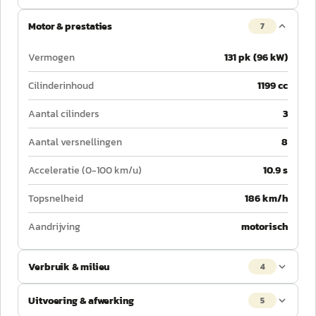
Motor & prestaties
7
Vermogen
131 pk (96 kW)
Cilinderinhoud
1199 cc
Aantal cilinders
3
Aantal versnellingen
8
Acceleratie (0-100 km/u)
10.9 s
Topsnelheid
186 km/h
Aandrijving
motorisch
Verbruik & milieu
4
Uitvoering & afwerking
5