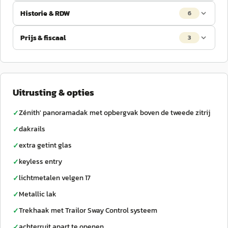
Historie & RDW
6
Prijs & fiscaal
3
Uitrusting & opties
Zénith' panoramadak met opbergvak boven de tweede zitrij
✓
dakrails
✓
extra getint glas
✓
keyless entry
✓
lichtmetalen velgen 17
✓
Metallic lak
✓
Trekhaak met Trailor Sway Control systeem
✓
achterruit apart te openen
✓