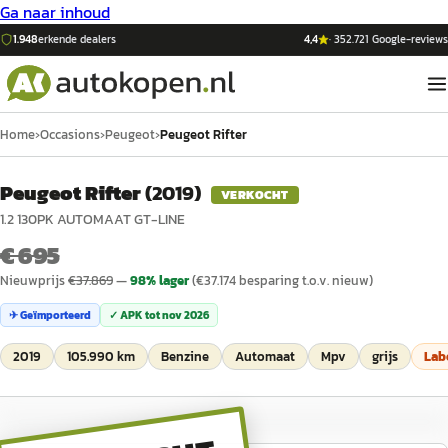
Ga naar inhoud
1.948
erkende dealers
4,4
·
352.721
Google-reviews
Home
›
Occasions
›
Peugeot
›
Peugeot Rifter
Peugeot Rifter
(
2019
)
VERKOCHT
1.2 130PK AUTOMAAT GT-LINE
€ 695
Nieuwprijs
€
37.869
—
98
% lager
(€
37.174
besparing t.o.v. nieuw)
✈ Geïmporteerd
✓ APK tot
nov 2026
2019
105.990 km
Benzine
Automaat
Mpv
grijs
Lab