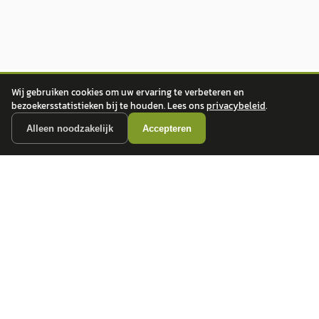
Wij gebruiken cookies om uw ervaring te verbeteren en
bezoekersstatistieken bij te houden. Lees ons
privacybeleid
.
Alleen noodzakelijk
Accepteren
autokopen.nl geeft geen financieel advies en is niet bevoegd om vragen over
financiële producten te beantwoorden. Wij verwijzen door naar erkende, AFM-
vergunde partners.
POPULAIRE MERKEN
Volkswagen
Vind jouw volgende auto bij
Toyota
betrouwbare dealers.
BMW