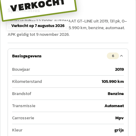
VERKOCHT
Specificaties
Peugeot Rifter 1.2 130PK AUTOMAAT GT-LINE uit 2019, 131 pk, 0–
Verkocht op
7 augustus 2026
100 km/u in 10,9 s, tellerstand 105.990 km, benzine, automaat.
APK geldig tot 9 november 2026.
Basisgegevens
6
Bouwjaar
2019
Kilometerstand
105.990 km
Brandstof
Benzine
Transmissie
Automaat
Carrosserie
Mpv
Kleur
grijs