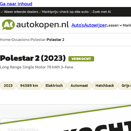
Ga naar inhoud
Alleen erkende dealers
Marktprijs-check op elke
auto
Zoek met AI
Auto's
Autowijzer
Leasen
Mark
Home
›
Occasions
›
Polestar
›
Polestar 2
Polestar 2
(
2023
)
VERKOCHT
Long Range Single Motor 78 kWh 3-Fase
2023
94.589 km
Elektrisch
Automaat
Hatchback
Grijs
Specificaties