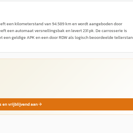
heeft een kilometerstand van 94.589 km en wordt aangeboden door
eeft een automaat versnellingsbak en levert 231 pk. De carrosserie is
 met een geldige APK en een door RDW als logisch beoordeelde tellerstan
s en vrijblijvend aan