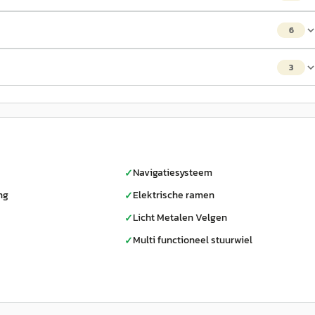
6
3
Navigatiesysteem
✓
ng
Elektrische ramen
✓
Licht Metalen Velgen
✓
Multi functioneel stuurwiel
✓