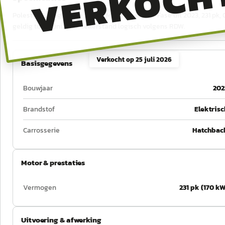
VERKOCH
Polestar 2 Long Range Single Motor 78 kWh 3-Fase uit 2023, 231 pk, 
geldig tot 8 juni 2027, tellerstand logisch volgens RDW.
Verkocht op
25 juli 2026
Basisgegevens
Bouwjaar
202
Brandstof
Elektrisc
Carrosserie
Hatchbac
Motor & prestaties
Vermogen
231 pk (170 kW
Uitvoering & afwerking