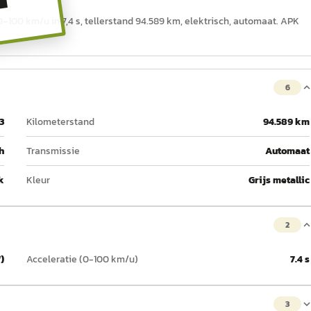
T
0–100 km/u in 7,4 s, tellerstand 94.589 km, elektrisch, automaat. APK
6
3
Kilometerstand
94.589 km
h
Transmissie
Automaat
k
Kleur
Grijs metallic
2
)
Acceleratie (0-100 km/u)
7.4 s
3