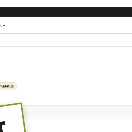
t
 metallic