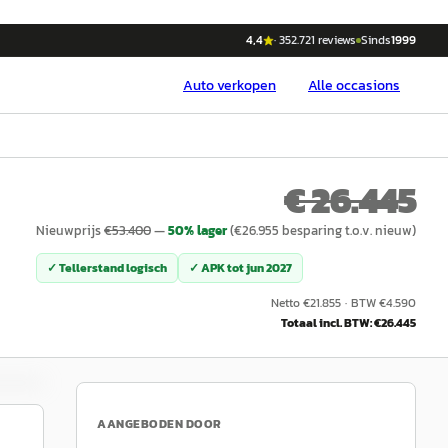
4,4
·
352.721
reviews
Sinds
1999
Auto
verkopen
Alle occasions
€ 26.445
Nieuwprijs
€
53.400
—
50
% lager
(€
26.955
besparing t.o.v. nieuw)
✓ Tellerstand logisch
✓ APK tot
jun 2027
Netto €
21.855
·
BTW €
4.590
Totaal incl. BTW: €
26.445
AANGEBODEN DOOR