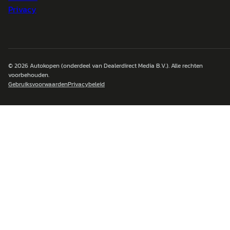
Privacy
© 2026
Autokopen
(onderdeel van Dealerdirect Media B.V.). Alle rechten
voorbehouden.
Gebruiksvoorwaarden
Privacybeleid