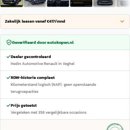
Zakelijk leasen vanaf €417/mnd
Geverifieerd door
autokopen.nl
Dealer gecontroleerd
Hedin Automotive Renault in Veghel
RDW-historie compleet
Kilometerstand logisch (NAP)
· geen openstaande
terugroepacties
Prijs getoetst
Vergeleken met
358
vergelijkbare occasions
GECONTROLEERD ·