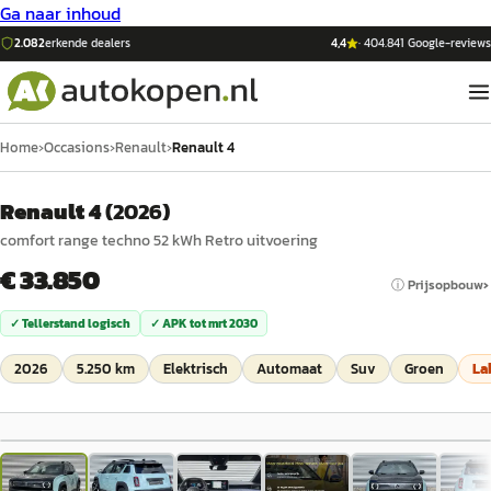
Ga naar inhoud
2.082
erkende dealers
4,4
·
404.841
Google-reviews
Home
›
Occasions
›
Renault
›
Renault 4
Renault 4
(
2026
)
comfort range techno 52 kWh Retro uitvoering
€ 33.850
ⓘ Prijsopbouw
✓ Tellerstand logisch
✓ APK tot
mrt 2030
2026
5.250 km
Elektrisch
Automaat
Suv
Groen
La
1
/
24