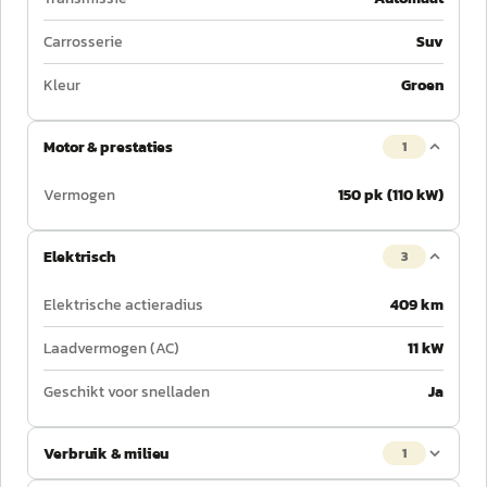
Carrosserie
Suv
Kleur
Groen
Motor & prestaties
1
Vermogen
150 pk (110 kW)
Elektrisch
3
Elektrische actieradius
409 km
Laadvermogen (AC)
11 kW
Geschikt voor snelladen
Ja
Verbruik & milieu
1