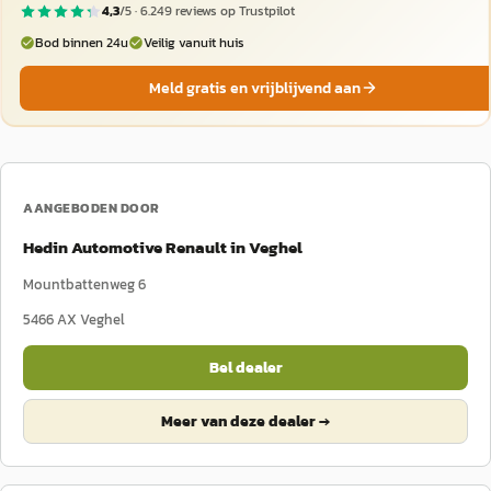
4,3
/5 ·
6.249
reviews op Trustpilot
Bod binnen 24u
Veilig vanuit huis
Meld gratis en vrijblijvend aan
AANGEBODEN DOOR
Hedin Automotive Renault in Veghel
Mountbattenweg 6
5466 AX
Veghel
Bel dealer
Meer van deze dealer →