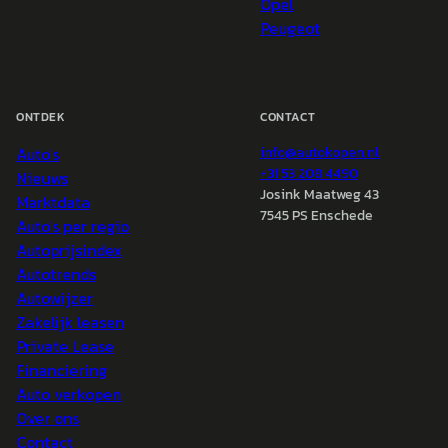
Opel
Peugeot
ONTDEK
CONTACT
Auto's
info@
autokopen.nl
+31 53 208 4490
Nieuws
Josink Maatweg 43
Marktdata
7545 PS Enschede
Auto's per regio
Autoprijsindex
Autotrends
Autowijzer
Zakelijk leasen
Private Lease
Financiering
Auto verkopen
Over ons
Contact