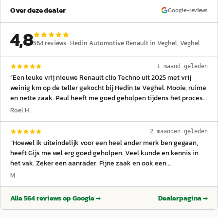
Over deze dealer
Google-reviews
4,8
564
reviews ·
Hedin Automotive Renault in Veghel
, Veghel
1 maand geleden
“
Een leuke vrij nieuwe Renault clio Techno uit 2025 met vrij
weinig km op de teller gekocht bij Hedin te Veghel. Mooie, ruime
en nette zaak. Paul heeft me goed geholpen tijdens het proces,
en alles duidelijk uitgelegd hoe de auto-opties werkt bij
Roel H.
aflevering dat vond ik erg prettig. Ik heb 1 jaar garantie op de
auto, hopelijk nooit nodig maar zoja, hopelijk zijn ze dan ook
2 maanden geleden
netjes vd partij maar ga daar zeker van uit. Al met al een hele
“
Hoewel ik uiteindelijk voor een heel ander merk ben gegaan,
fijne ervaring om een auto te kopen, wat je in mijn geval niet
heeft Gijs me wel erg goed geholpen. Veel kunde en kennis in
vaak doet. En hoe ze hem hadden ingepakt tijdens ophalen,
het vak. Zeker een aanrader. Fijne zaak en ook een
prachtig vonden we het. Aan alle medewerkers van Hedin
meedenkende verkoper.
”
M
Veghel, Ga vooral zo door toppers! Groeten Roel,
”
Alle
564
reviews op Google →
Dealerpagina →