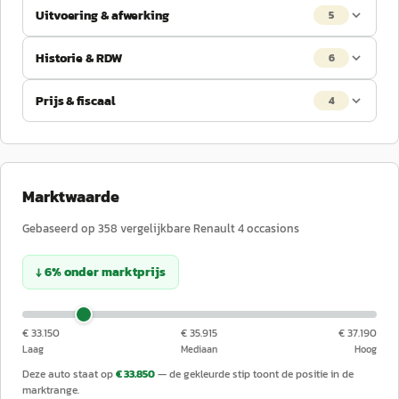
Uitvoering & afwerking
5
Historie & RDW
6
Prijs & fiscaal
4
Marktwaarde
Gebaseerd op
358
vergelijkbare
Renault
4
occasions
↓
6
%
onder
marktprijs
€ 33.150
€ 35.915
€ 37.190
Laag
Mediaan
Hoog
Deze auto staat op
€ 33.850
— de gekleurde stip toont de positie in de
marktrange.