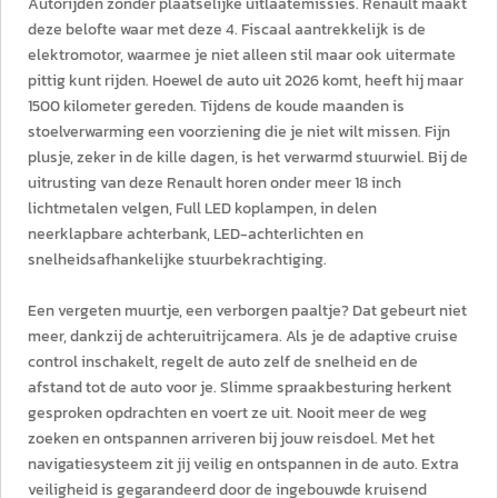
Autorijden zonder plaatselijke uitlaatemissies. Renault maakt
deze belofte waar met deze 4. Fiscaal aantrekkelijk is de
elektromotor, waarmee je niet alleen stil maar ook uitermate
pittig kunt rijden. Hoewel de auto uit 2026 komt, heeft hij maar
1500 kilometer gereden. Tijdens de koude maanden is
stoelverwarming een voorziening die je niet wilt missen. Fijn
plusje, zeker in de kille dagen, is het verwarmd stuurwiel. Bij de
uitrusting van deze Renault horen onder meer 18 inch
lichtmetalen velgen, Full LED koplampen, in delen
neerklapbare achterbank, LED-achterlichten en
snelheidsafhankelijke stuurbekrachtiging.
Een vergeten muurtje, een verborgen paaltje? Dat gebeurt niet
meer, dankzij de achteruitrijcamera. Als je de adaptive cruise
control inschakelt, regelt de auto zelf de snelheid en de
afstand tot de auto voor je. Slimme spraakbesturing herkent
gesproken opdrachten en voert ze uit. Nooit meer de weg
zoeken en ontspannen arriveren bij jouw reisdoel. Met het
navigatiesysteem zit jij veilig en ontspannen in de auto. Extra
veiligheid is gegarandeerd door de ingebouwde kruisend