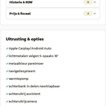
Historie & RDW
6
Prijs & fiscaal
4
Uitrusting & opties
Apple Carplay/Android Auto
✓
lichtmetalen velgen 5-spaaks 18"
✓
metaalkleur parelmoer
✓
navigatiesysteem
✓
warmtepomp
✓
achterbank in delen neerklapbaar
✓
achteruitrij assistent
✓
achteruitrijcamera
✓