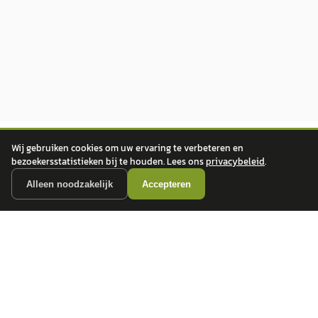
Wij gebruiken cookies om uw ervaring te verbeteren en
bezoekersstatistieken bij te houden. Lees ons
privacybeleid
.
Alleen noodzakelijk
Accepteren
autokopen.nl geeft geen financieel advies en is niet bevoegd om vragen over
financiële producten te beantwoorden. Wij verwijzen door naar erkende, AFM-
vergunde partners.
POPULAIRE MERKEN