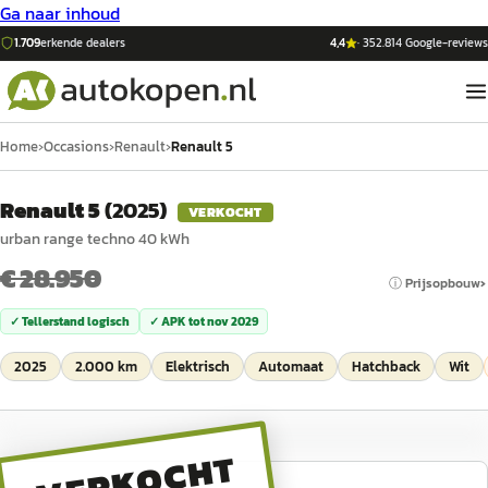
Ga naar inhoud
1.709
erkende dealers
4,4
·
352.814
Google-reviews
Home
›
Occasions
›
Renault
›
Renault 5
Renault 5
(
2025
)
VERKOCHT
urban range techno 40 kWh
€ 28.950
ⓘ Prijsopbouw
✓ Tellerstand logisch
✓ APK tot
nov 2029
2025
2.000 km
Elektrisch
Automaat
Hatchback
Wit
VERKOCHT