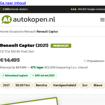
Ga naar inhoud
2.063
erkende dealers
4,4
·
404.841
Google-reviews
Home
›
Occasions
›
Renault
›
Renault Captur
Renault Captur
(
2021
)
VERKOCHT
1.0 TCe 100 Bi-Fuel Zen
€ 14.495
ⓘ Prijsopbouw
Nieuwprijs
€
27.385
—
47
% lager
(€
12.890
besparing t.o.v. nieuw)
✓ Tellerstand logisch
✓ APK tot
mrt 2027
2021
98.307 km
Benzine
Handgeschakeld
Suv
Blauw