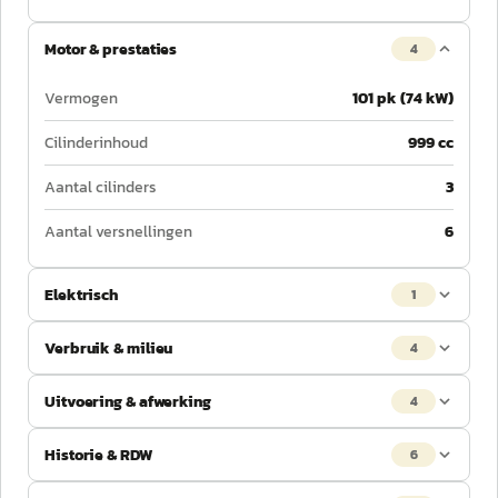
Motor & prestaties
4
Vermogen
101 pk (74 kW)
Cilinderinhoud
999 cc
Aantal cilinders
3
Aantal versnellingen
6
Elektrisch
1
Verbruik & milieu
4
Uitvoering & afwerking
4
Historie & RDW
6