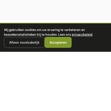
Wij gebruiken cookies om uw ervaring te verbeteren en
bezoekersstatistieken bij te houden. Lees ons
privacybeleid
.
Alleen noodzakelijk
Accepteren
autokopen.nl geeft geen financieel advies en is niet bevoegd om vragen over
financiële producten te beantwoorden. Wij verwijzen door naar erkende, AFM-
vergunde partners.
POPULAIRE MERKEN
Volkswagen
Vind jouw volgende auto bij
Toyota
betrouwbare dealers.
BMW