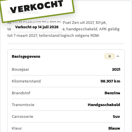
VERKOCHT
Specificaties
Renault Captur 1.0 TCe 100 Bi-Fuel Zen uit 2021, 101 pk,
Verkocht op
14 juli 2026
tellerstand 98.307 km, benzine, handgeschakeld. APK geldig
tot 7 maart 2027, tellerstand logisch volgens RDW.
Basisgegevens
6
Bouwjaar
2021
Kilometerstand
98.307 km
Brandstof
Benzine
Transmissie
Handgeschakeld
Carrosserie
Suv
Kleur
Blauw