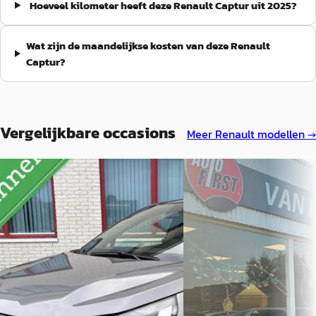
Hoeveel kilometer heeft deze Renault Captur uit 2025?
Wat zijn de maandelijkse kosten van deze Renault
Captur?
Vergelijkbare occasions
Meer
Renault
modellen →
Renault Captur
·
2025
Nieuw binnen
A
1.8 E-Tech full hybrid 160 techno
Renault Captur
·
2025
€ 27.850
1.6 E-Tech full hybrid 145 
v.a. € 590/mnd
€ 27.450
Boven markt
v.a. € 582/mnd
2025 · 10.201 km · Hybride ·