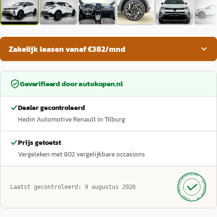
Zakelijk leasen vanaf €382/mnd
Geverifieerd door
autokopen.nl
Dealer gecontroleerd
Hedin Automotive Renault in Tilburg
Prijs getoetst
Vergeleken met
802
vergelijkbare occasions
GECONTROLEERD ·
AUTOKOPEN.NL
Laatst gecontroleerd:
9 augustus 2026
· SINDS 1999 ·