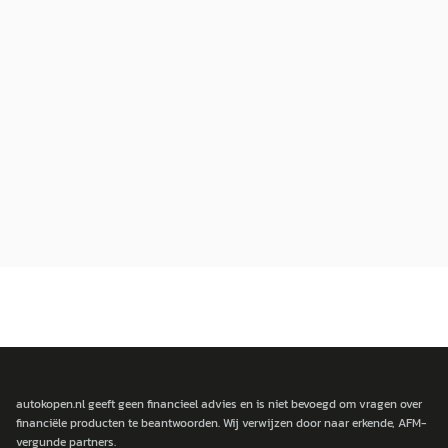
autokopen.nl geeft geen financieel advies en is niet bevoegd om vragen over
financiële producten te beantwoorden. Wij verwijzen door naar erkende, AFM-
vergunde partners.