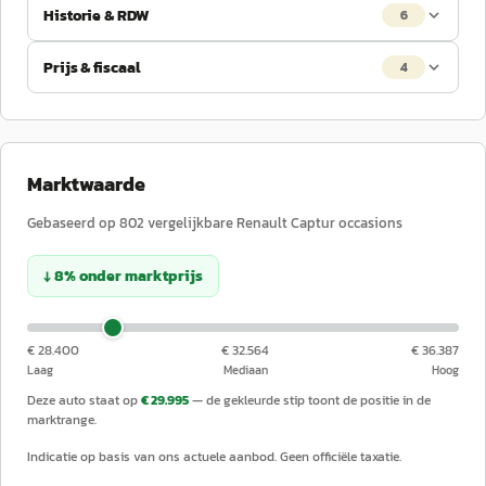
Historie & RDW
6
Prijs & fiscaal
4
Marktwaarde
Gebaseerd op
802
vergelijkbare
Renault
Captur
occasions
↓
8
%
onder
marktprijs
€ 28.400
€ 32.564
€ 36.387
Laag
Mediaan
Hoog
Deze auto staat op
€ 29.995
— de gekleurde stip toont de positie in de
marktrange.
Indicatie op basis van ons actuele aanbod. Geen officiële taxatie.