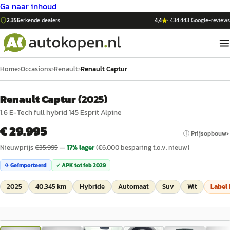
Ga naar inhoud
2.356
erkende dealers
4,4
·
434.443
Google-reviews
Home
›
Occasions
›
Renault
›
Renault Captur
Renault Captur
(
2025
)
1.6 E-Tech full hybrid 145 Esprit Alpine
€ 29.995
ⓘ Prijsopbouw
Nieuwprijs
€
35.995
—
17
% lager
(€
6.000
besparing t.o.v. nieuw)
✈ Geïmporteerd
✓ APK tot
feb 2029
2025
40.345 km
Hybride
Automaat
Suv
Wit
Label
1
/
33