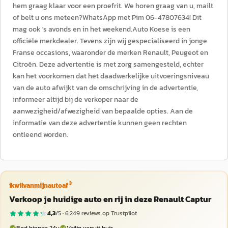
hem graag klaar voor een proefrit. We horen graag van u, mailt
of belt u ons meteen?WhatsApp met Pim 06-47807634! Dit
mag ook 's avonds en in het weekend.Auto Koese is een
officiële merkdealer. Tevens zijn wij gespecialiseerd in jonge
Franse occasions, waaronder de merken Renault, Peugeot en
Citroën. Deze advertentie is met zorg samengesteld, echter
kan het voorkomen dat het daadwerkelijke uitvoeringsniveau
van de auto afwijkt van de omschrijving in de advertentie,
informeer altijd bij de verkoper naar de
aanwezigheid/afwezigheid van bepaalde opties. Aan de
informatie van deze advertentie kunnen geen rechten
ontleend worden.
®
ikwilvanmijnautoaf
Verkoop je huidige auto en rij in deze Renault Captur
4,3
/5 ·
6.249
reviews op Trustpilot
Bod binnen 24u
Veilig vanuit huis