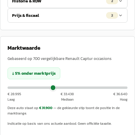
Historie & RDW
2
Prijs & fiscaal
2
Marktwaarde
Gebaseerd op
700
vergelijkbare
Renault
Captur
occasions
↓
5
%
onder
marktprijs
€ 28.995
€ 33.438
€ 36.640
Laag
Mediaan
Hoog
Deze auto staat op
€ 31.900
— de gekleurde stip toont de positie in de
marktrange.
Indicatie op basis van ons actuele aanbod. Geen officiële taxatie.