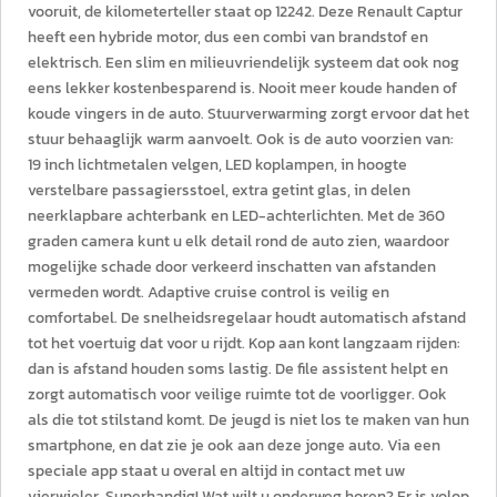
vooruit, de kilometerteller staat op 12242. Deze Renault Captur
heeft een hybride motor, dus een combi van brandstof en
elektrisch. Een slim en milieuvriendelijk systeem dat ook nog
eens lekker kostenbesparend is. Nooit meer koude handen of
koude vingers in de auto. Stuurverwarming zorgt ervoor dat het
stuur behaaglijk warm aanvoelt. Ook is de auto voorzien van:
19 inch lichtmetalen velgen, LED koplampen, in hoogte
verstelbare passagiersstoel, extra getint glas, in delen
neerklapbare achterbank en LED-achterlichten. Met de 360
graden camera kunt u elk detail rond de auto zien, waardoor
mogelijke schade door verkeerd inschatten van afstanden
vermeden wordt. Adaptive cruise control is veilig en
comfortabel. De snelheidsregelaar houdt automatisch afstand
tot het voertuig dat voor u rijdt. Kop aan kont langzaam rijden:
dan is afstand houden soms lastig. De file assistent helpt en
zorgt automatisch voor veilige ruimte tot de voorligger. Ook
als die tot stilstand komt. De jeugd is niet los te maken van hun
smartphone, en dat zie je ook aan deze jonge auto. Via een
speciale app staat u overal en altijd in contact met uw
vierwieler. Superhandig! Wat wilt u onderweg horen? Er is volop