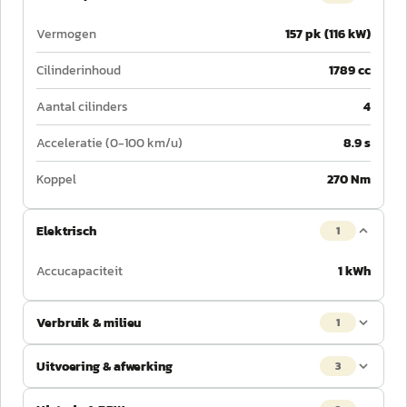
Vermogen
157 pk (116 kW)
Cilinderinhoud
1789 cc
Aantal cilinders
4
Acceleratie (0-100 km/u)
8.9 s
Koppel
270 Nm
Elektrisch
1
Accucapaciteit
1 kWh
Verbruik & milieu
1
Uitvoering & afwerking
3