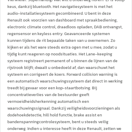
keus, dankzij bluetooth. Het navigatiesysteem is met het
audio-installatiesysteem gecombineerd. U bent in deze
Renault ook voorzien van dashboard met spraakbediening,
electronic climate control, draadloos opladen, DAB ontvangst,
regensensor en keyless entry. Geavanceerde systemen
kunnen tijdens de rit bepaalde taken van u overnemen. Zo
kijken er als het ware steeds extra ogen met u mee, zodat u
tijdig kunt reageren op noodsituaties. Het Lane-keeping
systeem registreert permanent of u binnen de lijnen van de
rijstrook blijft; dwaalt u onbedoeld af, dan waarschuwt het
systeem en corrigeert de koers. Forward collision warning is
een automatisch waarschuwingssysteem dat direct in werking
treedt bij gevaar voor een kop-staartbotsing. Bij
concentratieverlies van de bestuurder geeft
vermoeidheidsherkenning automatisch een
waarschuwingssignaal. Dankzij veiligheidsvoorzieningen als
dodehoekdetectie, hill hold functie, brake assist en
bandenspanningcontrolesysteem, bent u steeds veilig
onderweg. Indien u interesse heeft in deze Renault, zetten we