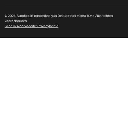
© 2026
Autokopen
(onderdeel van Dealerdirect Media B.V.). Alle rechten
voorbehouden.
Gebruiksvoorwaarden
Privacybeleid