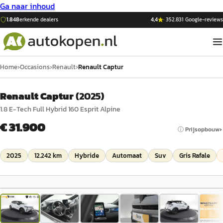
Ga naar inhoud
1.848
erkende dealers
4,4
·
352.831
Google-reviews
Home
›
Occasions
›
Renault
›
Renault Captur
Renault Captur
(
2025
)
1.8 E-Tech Full Hybrid 160 Esprit Alpine
€ 31.900
ⓘ Prijsopbouw
2025
12.242 km
Hybride
Automaat
Suv
Gris Rafale
1
/
72