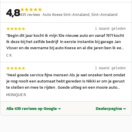
4,8
435
reviews ·
Auto Koese Sint-Annaland
, Sint-Annaland
1 maand geleden
“
Begin dit jaar kocht ik mijn 10e nieuwe auto en vanaf 1971 kocht
ik deze bij het zelfde bedrijf. In eerste instantie bij garage Jan
Visser en de overname bij auto Koese en al die jaren ben ik een
zeer tevreden klant. Eerst deed ik mijn aan kopen via Jan Visser,
C K.
later bij Bert van Biert. Met dank voor de goede service en
behandeling hoop ik dit nog een aantal jaren te kunnen
1 maand geleden
voortzetten. Met vriendelijke groeten. Piet en Corrie Grinwis.
”
“
Heel goede service fijne mensen Als je wat onzeker bent omdat
je nog nooit een automaat hebt gereden is Nikki er om je gerust
te stellen en mee te rijden . Goede uitleg en een mooie auto
gekocht.
”
MONIQUE R.
Alle
435
reviews op Google →
Dealerpagina →