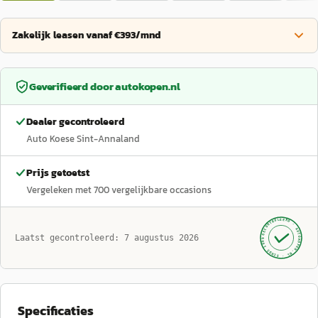
Zakelijk leasen vanaf €393/mnd
Geverifieerd door
autokopen.nl
Dealer gecontroleerd
Auto Koese Sint-Annaland
Prijs getoetst
Vergeleken met
700
vergelijkbare occasions
GECONTROLEERD ·
AUTOKOPEN.NL
Laatst gecontroleerd:
7 augustus 2026
· SINDS 1999 ·
Specificaties