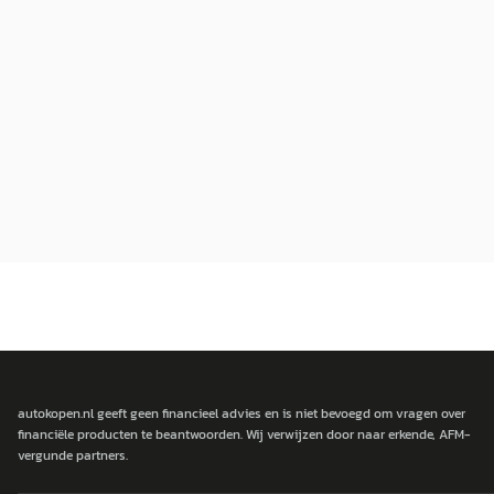
autokopen.nl geeft geen financieel advies en is niet bevoegd om vragen over
financiële producten te beantwoorden. Wij verwijzen door naar erkende, AFM-
vergunde partners.