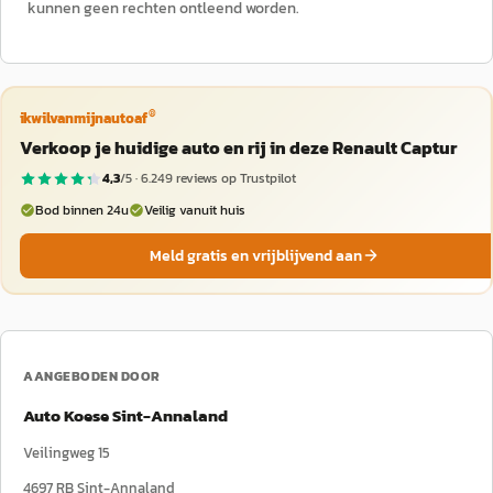
kunnen geen rechten ontleend worden.
®
ikwilvanmijnautoaf
Verkoop je huidige auto en rij in deze Renault Captur
4,3
/5 ·
6.249
reviews op Trustpilot
Bod binnen 24u
Veilig vanuit huis
Meld gratis en vrijblijvend aan
AANGEBODEN DOOR
Auto Koese Sint-Annaland
Veilingweg 15
4697 RB
Sint-Annaland