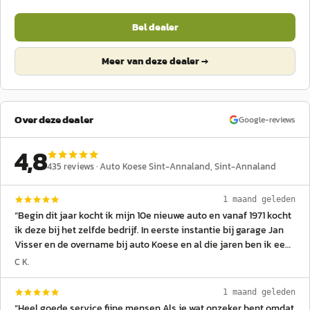
Bel dealer
Meer van deze dealer →
Over deze dealer
Google-reviews
4,8
435
reviews ·
Auto Koese Sint-Annaland
, Sint-Annaland
1 maand geleden
“
Begin dit jaar kocht ik mijn 10e nieuwe auto en vanaf 1971 kocht
ik deze bij het zelfde bedrijf. In eerste instantie bij garage Jan
Visser en de overname bij auto Koese en al die jaren ben ik een
zeer tevreden klant. Eerst deed ik mijn aan kopen via Jan Visser,
C K.
later bij Bert van Biert. Met dank voor de goede service en
behandeling hoop ik dit nog een aantal jaren te kunnen
1 maand geleden
voortzetten. Met vriendelijke groeten. Piet en Corrie Grinwis.
”
“
Heel goede service fijne mensen Als je wat onzeker bent omdat