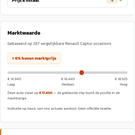
Prijs & fiscaal
4
Marktwaarde
Gebaseerd op
287
vergelijkbare
Renault
Captur
occasions
↑
6
%
boven
marktprijs
€ 14.940
€ 16.440
€ 18.925
Laag
Mediaan
Hoog
Deze auto staat op
€ 17.400
— de gekleurde stip toont de positie in de
marktrange.
Indicatie op basis van ons actuele aanbod. Geen officiële taxatie.