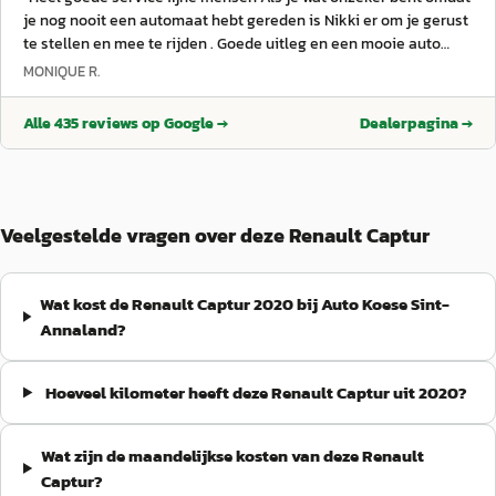
je nog nooit een automaat hebt gereden is Nikki er om je gerust
te stellen en mee te rijden . Goede uitleg en een mooie auto
gekocht.
”
MONIQUE R.
Alle
435
reviews op Google →
Dealerpagina →
Veelgestelde vragen over deze Renault Captur
Wat kost de Renault Captur 2020 bij Auto Koese Sint-
Annaland?
Hoeveel kilometer heeft deze Renault Captur uit 2020?
Wat zijn de maandelijkse kosten van deze Renault
Captur?