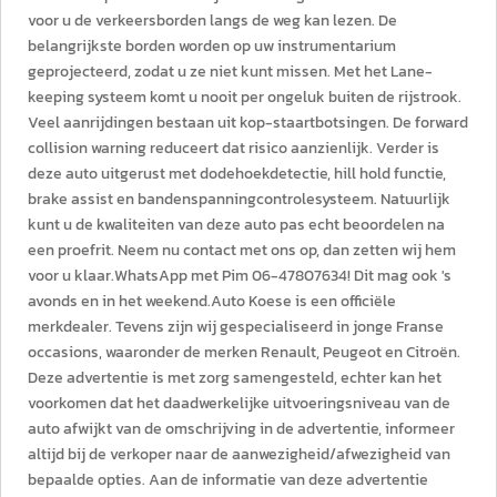
voor u de verkeersborden langs de weg kan lezen. De
belangrijkste borden worden op uw instrumentarium
geprojecteerd, zodat u ze niet kunt missen. Met het Lane-
keeping systeem komt u nooit per ongeluk buiten de rijstrook.
Veel aanrijdingen bestaan uit kop-staartbotsingen. De forward
collision warning reduceert dat risico aanzienlijk. Verder is
deze auto uitgerust met dodehoekdetectie, hill hold functie,
brake assist en bandenspanningcontrolesysteem. Natuurlijk
kunt u de kwaliteiten van deze auto pas echt beoordelen na
een proefrit. Neem nu contact met ons op, dan zetten wij hem
voor u klaar.WhatsApp met Pim 06-47807634! Dit mag ook 's
avonds en in het weekend.Auto Koese is een officiële
merkdealer. Tevens zijn wij gespecialiseerd in jonge Franse
occasions, waaronder de merken Renault, Peugeot en Citroën.
Deze advertentie is met zorg samengesteld, echter kan het
voorkomen dat het daadwerkelijke uitvoeringsniveau van de
auto afwijkt van de omschrijving in de advertentie, informeer
altijd bij de verkoper naar de aanwezigheid/afwezigheid van
bepaalde opties. Aan de informatie van deze advertentie