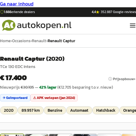
Ga naar inhoud
1.666
erkende dealers
4,4
·
352.887
Google-reviews
Home
›
Occasions
›
Renault
›
Renault Captur
Renault Captur
(
2020
)
TCe 130 EDC Intens
€ 17.400
ⓘ Prijsopbouw
Nieuwprijs
€
30.105
—
42
% lager
(€
12.705
besparing t.o.v. nieuw)
✈ Geïmporteerd
⚠ APK verlopen (
jan 2024
)
2020
89.957 km
Benzine
Automaat
Hatchback
Orange
1
/
74