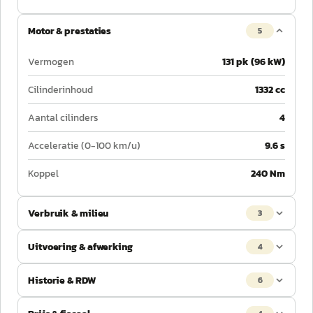
Motor & prestaties
5
Vermogen
131 pk (96 kW)
Cilinderinhoud
1332 cc
Aantal cilinders
4
Acceleratie (0-100 km/u)
9.6 s
Koppel
240 Nm
Verbruik & milieu
3
Uitvoering & afwerking
4
Historie & RDW
6