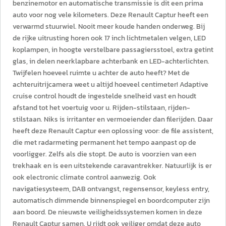
benzinemotor en automatische transmissie is dit een prima
auto voor nog vele kilometers. Deze Renault Captur heeft een
verwarmd stuurwiel. Nooit meer koude handen onderweg. Bij
de rijke uitrusting horen ook 17 inch lichtmetalen velgen, LED
koplampen, in hoogte verstelbare passagiersstoel, extra getint
glas, in delen neerklapbare achterbank en LED-achterlichten.
Twijfelen hoeveel ruimte u achter de auto heeft? Met de
achteruitrijcamera weet u altijd hoeveel centimeter! Adaptive
cruise control houdt de ingestelde snelheid vast en houdt
afstand tot het voertuig voor u. Rijden-stilstaan, rijden-
stilstaan. Niks is irritanter en vermoeiender dan filerijden. Daar
heeft deze Renault Captur een oplossing voor: de file assistent,
die met radarmeting permanent het tempo aanpast op de
voorligger. Zelfs als die stopt. De auto is voorzien van een
trekhaak en is een uitstekende caravantrekker. Natuurlijk is er
ook electronic climate control aanwezig. Ook
navigatiesysteem, DAB ontvangst, regensensor, keyless entry,
automatisch dimmende binnenspiegel en boordcomputer zijn
aan boord. De nieuwste veiligheidssystemen komen in deze
Renault Captur samen. U rijdt ook veiliger omdat deze auto