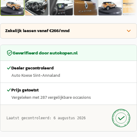
Zakelijk leasen vanaf €266/mnd
Geverifieerd door
autokopen.nl
Dealer gecontroleerd
Auto Koese Sint-Annaland
Prijs getoetst
Vergeleken met
287
vergelijkbare occasions
GECONTROLEERD ·
AUTOKOPEN.NL
Laatst gecontroleerd:
6 augustus 2026
· SINDS 1999 ·