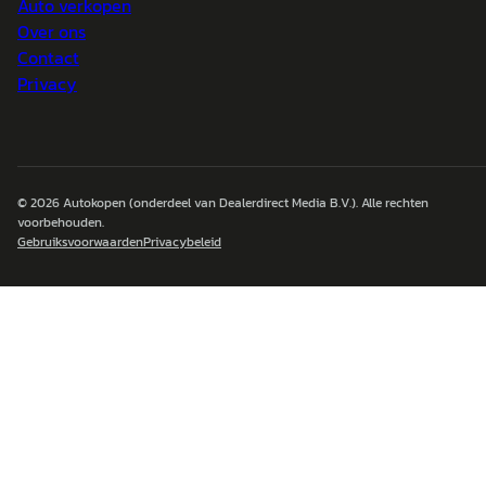
Auto verkopen
Over ons
Contact
Privacy
© 2026
Autokopen
(onderdeel van Dealerdirect Media B.V.). Alle rechten
voorbehouden.
Gebruiksvoorwaarden
Privacybeleid