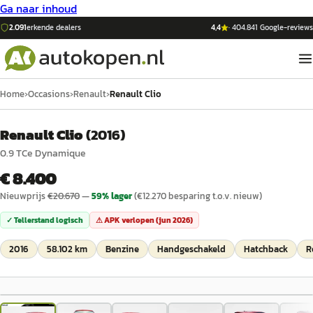
Ga naar inhoud
2.091
erkende dealers
4,4
·
404.841
Google-reviews
Home
›
Occasions
›
Renault
›
Renault Clio
Renault Clio
(
2016
)
0.9 TCe Dynamique
€ 8.400
Nieuwprijs
€
20.670
—
59
% lager
(€
12.270
besparing t.o.v. nieuw)
✓ Tellerstand logisch
⚠ APK verlopen (
jun 2026
)
2016
58.102 km
Benzine
Handgeschakeld
Hatchback
R
1
/
27