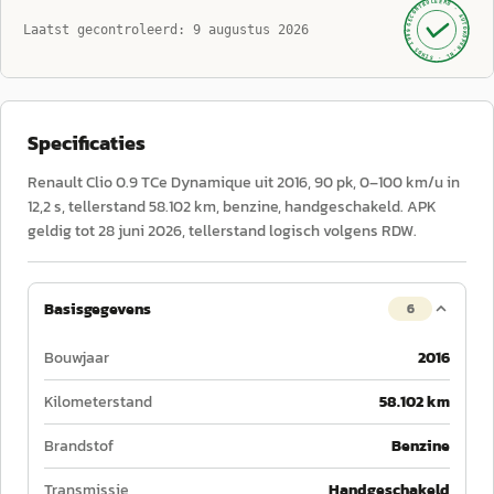
GECONTROLEERD ·
AUTOKOPEN.NL
Laatst gecontroleerd:
9 augustus 2026
· SINDS 1999 ·
Specificaties
Renault Clio 0.9 TCe Dynamique uit 2016, 90 pk, 0–100 km/u in
12,2 s, tellerstand 58.102 km, benzine, handgeschakeld. APK
geldig tot 28 juni 2026, tellerstand logisch volgens RDW.
Basisgegevens
6
Bouwjaar
2016
Kilometerstand
58.102 km
Brandstof
Benzine
Transmissie
Handgeschakeld