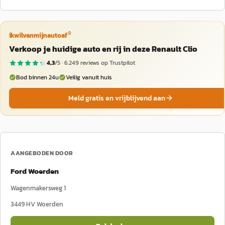
®
ikwilvanmijnautoaf
Verkoop je huidige auto en rij in deze Renault Clio
4,3
/5 ·
6.249
reviews op Trustpilot
Bod binnen 24u
Veilig vanuit huis
Meld gratis en vrijblijvend aan
AANGEBODEN DOOR
Ford Woerden
Wagenmakersweg 1
3449 HV
Woerden