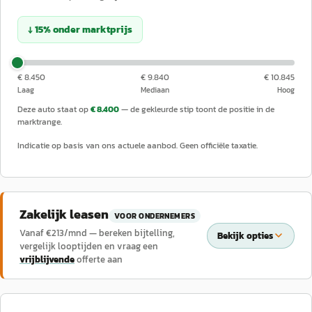
↓
15
%
onder
marktprijs
€ 8.450
€ 9.840
€ 10.845
Laag
Mediaan
Hoog
Deze auto staat op
€ 8.400
— de gekleurde stip toont de positie in de
marktrange.
Indicatie op basis van ons actuele aanbod. Geen officiële taxatie.
Zakelijk leasen
VOOR ONDERNEMERS
Vanaf €
213
/mnd — bereken bijtelling,
Bekijk opties
vergelijk looptijden en vraag een
vrijblijvende
offerte aan