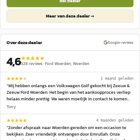
Bel dealer
Meer van deze dealer →
Over deze dealer
Google-reviews
4,6
328
reviews ·
Ford Woerden
, Woerden
1 maand geleden
“
Wij hebben onlangs een Volkswagen Golf gekocht bij Zeeuw &
Zeeuw Ford Woerden. Het begin van het aankoopproces verliep
helaas minder prettig. We waren moeilijk in contact te komen
met de vestiging en onze eerste contactpersoon, kwam
Tony
meerdere afspraken en toezeggingen niet na. Dat gaf ons
weinig vertrouwen. Nadat ik hierover een klacht per e-mail had
4 maanden geleden
gestuurd, nam Damian van Dijk al binnen enkele uren contact
“
Zonder afspraak naar Woerden gereden om een occasion te
met ons op. Hij heeft het dossier direct overgenomen en vanaf
bekijken. Zeer vriendelijk ontvangen door Emrullah. Onze
dat moment verliep alles zoals je van een dealer mag