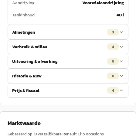
Aandrijving
Voorwielaandrijving
Tankinhoud
40 l
Afmetingen
3
Verbruik & milieu
4
Uitvoering & afwerking
6
Historie & RDW
6
Prijs & fiscaal
4
Marktwaarde
Gebaseerd op
19
vergelijkbare
Renault
Clio
occasions