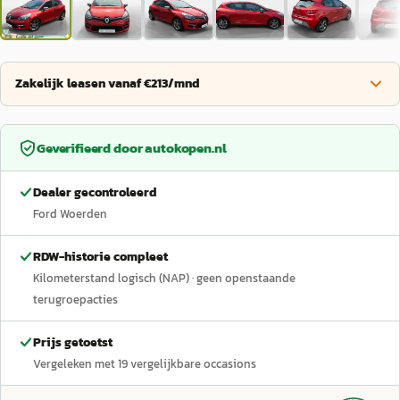
Zakelijk leasen vanaf €213/mnd
Geverifieerd door
autokopen.nl
Dealer gecontroleerd
Ford Woerden
RDW-historie compleet
Kilometerstand logisch (NAP)
· geen openstaande
terugroepacties
Prijs getoetst
Vergeleken met
19
vergelijkbare occasions