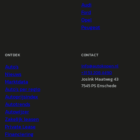
Audi
Ford
Opel
Peugeot
ONTDEK
CONTACT
Auto's
info@
autokopen.nl
+31 53 208 4490
Nieuws
Josink Maatweg 43
Marktdata
7545 PS Enschede
Auto's per regio
Autoprijsindex
Autotrends
Autowijzer
Zakelijk leasen
Private Lease
Financiering