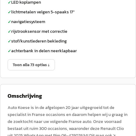
LED koplampen
✓
lichtmetalen velgen 5-spaaks 17"
✓
navigatiesysteem
✓
rijstrooksensor met correctie
✓
stof/kunstlederen bekleding
✓
achterbank in delen neerklapbaar
✓
Toon alle 73 opties ↓
Omschrijving
Auto Koese is in de afgelopen 20 jaar uitgegroeid tot de
specialist in Franse occasions en daarom helpen wij u graag in
de zoektocht naar uw volgende Franse auto. Onze voorraad
bestaat uit ruim 300 occasions, waaronder deze Renault Clio
uit 2025.WhatsApp met Pim 06-47807634! Dit mag ook 's