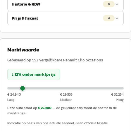
Historie & RDW
6
Prijs & fiscaal
4
Marktwaarde
Gebaseerd op
953
vergelijkbare
Renault
Clio
occasions
↓
12
%
onder
marktprijs
€ 24.940
€ 29.535
€ 32.254
Laag
Mediaan
Hoog
Deze auto staat op
€ 25.900
— de gekleurde stip toont de positie in de
marktrange.
Indicatie op basis van ons actuele aanbod. Geen officiële taxatie.