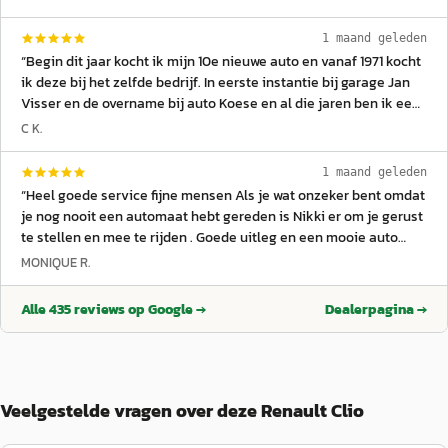
1 maand geleden
“
Begin dit jaar kocht ik mijn 10e nieuwe auto en vanaf 1971 kocht
ik deze bij het zelfde bedrijf. In eerste instantie bij garage Jan
Visser en de overname bij auto Koese en al die jaren ben ik een
zeer tevreden klant. Eerst deed ik mijn aan kopen via Jan Visser,
C K.
later bij Bert van Biert. Met dank voor de goede service en
behandeling hoop ik dit nog een aantal jaren te kunnen
1 maand geleden
voortzetten. Met vriendelijke groeten. Piet en Corrie Grinwis.
”
“
Heel goede service fijne mensen Als je wat onzeker bent omdat
je nog nooit een automaat hebt gereden is Nikki er om je gerust
te stellen en mee te rijden . Goede uitleg en een mooie auto
gekocht.
”
MONIQUE R.
Alle
435
reviews op Google →
Dealerpagina →
Veelgestelde vragen over deze Renault Clio