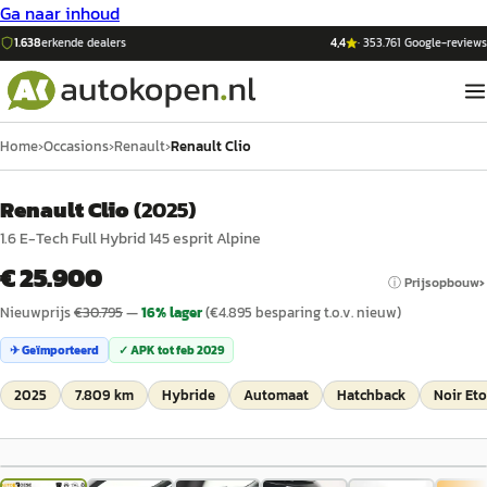
Ga naar inhoud
1.638
erkende dealers
4,4
·
353.761
Google-reviews
Home
›
Occasions
›
Renault
›
Renault Clio
Renault Clio
(
2025
)
1.6 E-Tech Full Hybrid 145 esprit Alpine
€ 25.900
ⓘ Prijsopbouw
Nieuwprijs
€
30.795
—
16
% lager
(€
4.895
besparing t.o.v. nieuw)
✈ Geïmporteerd
✓ APK tot
feb 2029
2025
7.809 km
Hybride
Automaat
Hatchback
Noir Eto
1
/
73