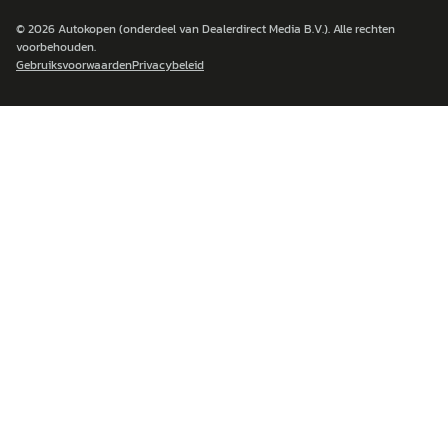
© 2026
Autokopen
(onderdeel van Dealerdirect Media B.V.). Alle rechten
voorbehouden.
Gebruiksvoorwaarden
Privacybeleid