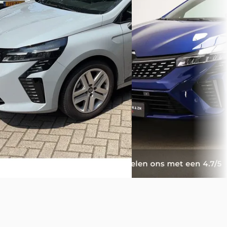
v.a. € 421/mnd
v.a. € 433/mnd
Marktconform
Marktconform
2025 · 12.428 km · Benzine 
2024 · 25.353 km · Hybride ·
Handgeschakeld
Automaat
Van Mourik Geldermalsen
Hedin Automotive Renault in
Geldermalsen
4,4
(
308
)
Tilburg
· Tilburg
4,7
(
829
)
464 dagen geleden geplaa
Gisteren geplaatst
Bekijk aanbieding →
Bekijk aanbieding →
Vergelijk
Vergelijk