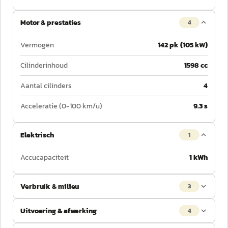
Motor & prestaties
4
Vermogen
142 pk (105 kW)
Cilinderinhoud
1598 cc
Aantal cilinders
4
Acceleratie (0-100 km/u)
9.3 s
Elektrisch
1
Accucapaciteit
1 kWh
Verbruik & milieu
3
Uitvoering & afwerking
4