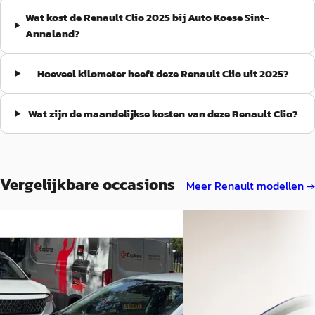
Wat kost de Renault Clio 2025 bij Auto Koese Sint-
Annaland?
Hoeveel kilometer heeft deze Renault Clio uit 2025?
Wat zijn de maandelijkse kosten van deze Renault Clio?
Vergelijkbare occasions
Meer
Renault
modellen →
Nieuw binnen
C
A
Renault Clio
·
2025
Renault Clio
·
2024
1.0 TCe 90 GPF techno
1.6 E-Tech Full Hybrid 145 evolution
€ 19.850
€ 20.450