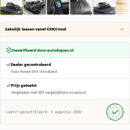
Zakelijk leasen vanaf €330/mnd
Geverifieerd door
autokopen.nl
Dealer gecontroleerd
Auto Koese Sint-Annaland
Prijs getoetst
Vergeleken met
953
vergelijkbare occasions
GECONTROLEERD ·
AUTOKOPEN.NL
Laatst gecontroleerd:
5 augustus 2026
· SINDS 1999 ·