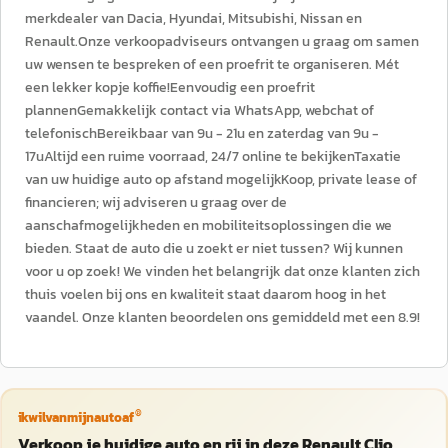
merkdealer van Dacia, Hyundai, Mitsubishi, Nissan en
Renault.Onze verkoopadviseurs ontvangen u graag om samen
uw wensen te bespreken of een proefrit te organiseren. Mét
een lekker kopje koffie!Eenvoudig een proefrit
plannenGemakkelijk contact via WhatsApp, webchat of
telefonischBereikbaar van 9u - 21u en zaterdag van 9u -
17uAltijd een ruime voorraad, 24/7 online te bekijkenTaxatie
van uw huidige auto op afstand mogelijkKoop, private lease of
financieren; wij adviseren u graag over de
aanschafmogelijkheden en mobiliteitsoplossingen die we
bieden. Staat de auto die u zoekt er niet tussen? Wij kunnen
voor u op zoek! We vinden het belangrijk dat onze klanten zich
thuis voelen bij ons en kwaliteit staat daarom hoog in het
vaandel. Onze klanten beoordelen ons gemiddeld met een 8.9!
®
ikwilvanmijnautoaf
Verkoop je huidige auto en rij in deze Renault Clio