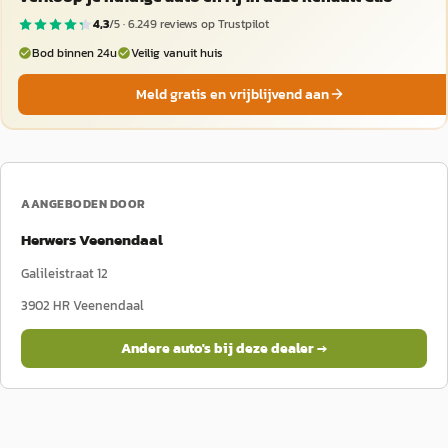
4,3
/5 ·
6.249
reviews op Trustpilot
Bod binnen 24u
Veilig vanuit huis
Meld gratis en vrijblijvend aan
AANGEBODEN DOOR
Herwers Veenendaal
Galileistraat 12
3902 HR
Veenendaal
Andere auto's bij deze dealer →