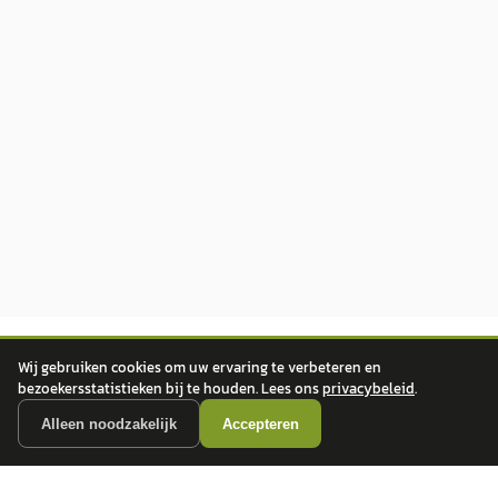
Wij gebruiken cookies om uw ervaring te verbeteren en
bezoekersstatistieken bij te houden. Lees ons
privacybeleid
.
Alleen noodzakelijk
Accepteren
autokopen.nl geeft geen financieel advies en is niet bevoegd om vragen over
financiële producten te beantwoorden. Wij verwijzen door naar erkende, AFM-