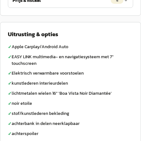
Prijs & fiscaal
4
Uitrusting & opties
Apple Carplay/Android Auto
✓
EASY LINK multimedia- en navigatiesysteem met 7"
✓
touchscreen
Elektrisch verwarmbare voorstoelen
✓
kunstlederen interieurdelen
✓
lichtmetalen wielen 16" 'Boa Vista Noir Diamantée'
✓
noir etoile
✓
stof/kunstlederen bekleding
✓
achterbank in delen neerklapbaar
✓
achterspoiler
✓