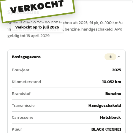
VERKOCHT
Specificaties
Renault Clio 1.0 TCe 90 GPF techno uit 2025, 91 pk, 0–100 km/u
Verkocht op
15 juli 2026
in 12,2 s, tellerstand 10.052 km, benzine, handgeschakeld. APK
geldig tot 16 april 2029.
Basisgegevens
6
Bouwjaar
2025
Kilometerstand
10.052 km
Brandstof
Benzine
Transmissie
Handgeschakeld
Carrosserie
Hatchback
Kleur
BLACK (TEGNE)