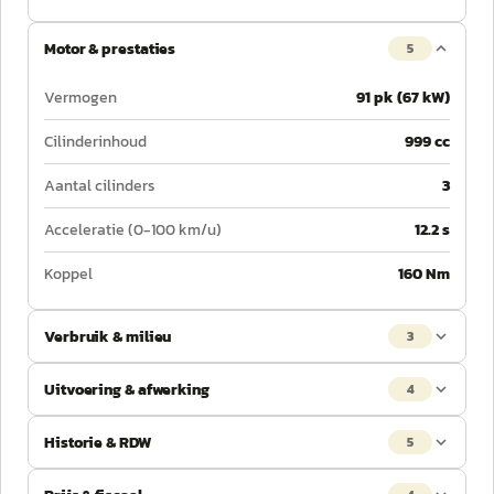
Motor & prestaties
5
Vermogen
91 pk (67 kW)
Cilinderinhoud
999 cc
Aantal cilinders
3
Acceleratie (0-100 km/u)
12.2 s
Koppel
160 Nm
Verbruik & milieu
3
Uitvoering & afwerking
4
Historie & RDW
5