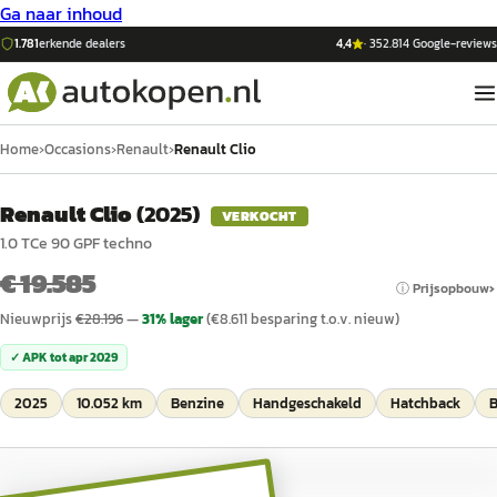
Ga naar inhoud
1.781
erkende dealers
4,4
·
352.814
Google-reviews
Home
›
Occasions
›
Renault
›
Renault Clio
Renault Clio
(
2025
)
VERKOCHT
1.0 TCe 90 GPF techno
€ 19.585
ⓘ Prijsopbouw
Nieuwprijs
€
28.196
—
31
% lager
(€
8.611
besparing t.o.v. nieuw)
✓ APK tot
apr 2029
2025
10.052 km
Benzine
Handgeschakeld
Hatchback
B