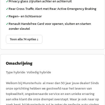
Privacy glass zijruiten achter en achterruit
✓
Rear Cross Traffic Alert met Rear Active Emergency Braking
✓
Regen- en lichtsensor
✓
Renault Handsfree Card voor openen, sluiten en starten
✓
zonder sleutel
Toon alle 74 opties ↓
Omschrijving
Type hybride: Volledig hybride
Welkom bij Munsterhuis: al meer dan 50 jaar jouw dealer! Sinds
onze oprichting hebben we gestreefd naar het leveren van
topkwaliteit, ongeëvenaarde service en een unieke ervaring
aan elke klant die onze drempel overstapt. Waar je ook naar op
zoek bent, bij Munsterhuis zul je zeker de perfecte auto vinden