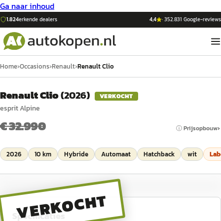
Ga naar inhoud
1.824
erkende dealers
4,4
·
352.831
Google-reviews
Home
›
Occasions
›
Renault
›
Renault Clio
Renault Clio
(
2026
)
VERKOCHT
esprit Alpine
€ 32.990
ⓘ Prijsopbouw
2026
10 km
Hybride
Automaat
Hatchback
wit
Lab
VERKOCHT
Specificaties