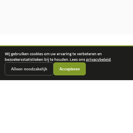
Wij gebruiken cookies om uw ervaring te verbeteren en
bezoekersstatistieken bij te houden. Lees ons
privacybeleid
.
Alleen noodzakelijk
Accepteren
autokopen.nl geeft geen financieel advies en is niet bevoegd om vragen over
financiële producten te beantwoorden. Wij verwijzen door naar erkende, AFM-
vergunde partners.
POPULAIRE MERKEN
Volkswagen
Vind jouw volgende auto bij
Toyota
betrouwbare dealers.