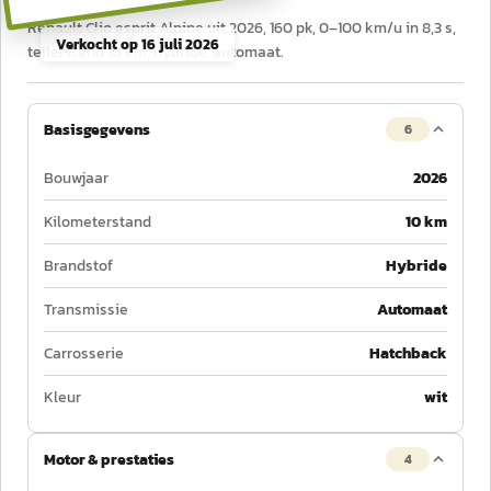
Renault Clio esprit Alpine uit 2026, 160 pk, 0–100 km/u in 8,3 s,
Verkocht op
16 juli 2026
tellerstand 10 km, hybride, automaat.
Basisgegevens
6
Bouwjaar
2026
Kilometerstand
10 km
Brandstof
Hybride
Transmissie
Automaat
Carrosserie
Hatchback
Kleur
wit
Motor & prestaties
4