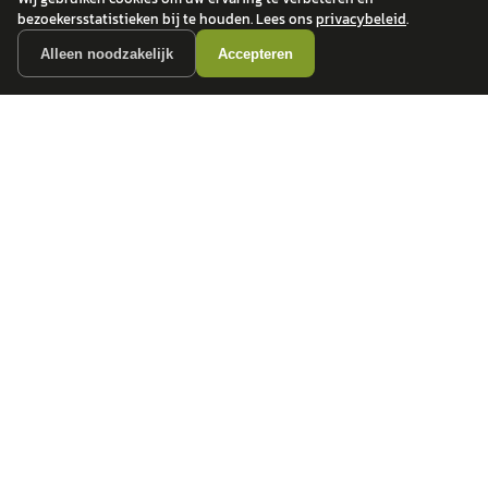
bezoekersstatistieken bij te houden. Lees ons
privacybeleid
.
Alleen noodzakelijk
Accepteren
autokopen.nl geeft geen financieel advies en is niet bevoegd om vragen over
financiële producten te beantwoorden. Wij verwijzen door naar erkende, AFM-
vergunde partners.
POPULAIRE MERKEN
Volkswagen
Vind jouw volgende auto bij
Toyota
betrouwbare dealers.
BMW
Mercedes-Benz
Audi
Ford
Opel
Peugeot