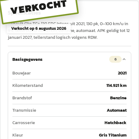
VERKOCHT
Specificaties
Renault Clio TCe 130 EDC Intens uit 2021, 130 pk, 0–100 km/u in
Verkocht op
6 augustus 2026
9 s, tellerstand 114.921 km, benzine, automaat. APK geldig tot 12
januari 2027, tellerstand logisch volgens RDW.
Basisgegevens
6
Bouwjaar
2021
Kilometerstand
114.921 km
Brandstof
Benzine
Transmissie
Automaat
Carrosserie
Hatchback
Kleur
Gris Titanium