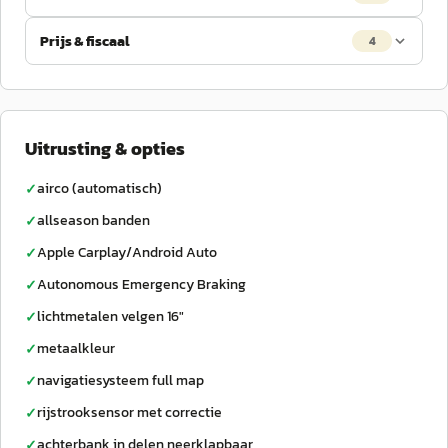
Prijs & fiscaal
4
Uitrusting & opties
airco (automatisch)
✓
allseason banden
✓
Apple Carplay/Android Auto
✓
Autonomous Emergency Braking
✓
lichtmetalen velgen 16"
✓
metaalkleur
✓
navigatiesysteem full map
✓
rijstrooksensor met correctie
✓
achterbank in delen neerklapbaar
✓