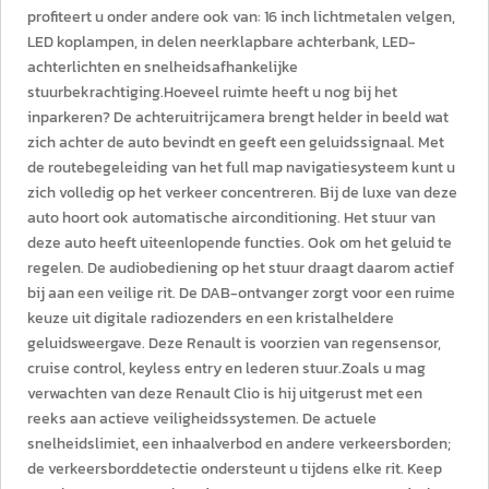
profiteert u onder andere ook van: 16 inch lichtmetalen velgen,
LED koplampen, in delen neerklapbare achterbank, LED-
achterlichten en snelheidsafhankelijke
stuurbekrachtiging.Hoeveel ruimte heeft u nog bij het
inparkeren? De achteruitrijcamera brengt helder in beeld wat
zich achter de auto bevindt en geeft een geluidssignaal. Met
de routebegeleiding van het full map navigatiesysteem kunt u
zich volledig op het verkeer concentreren. Bij de luxe van deze
auto hoort ook automatische airconditioning. Het stuur van
deze auto heeft uiteenlopende functies. Ook om het geluid te
regelen. De audiobediening op het stuur draagt daarom actief
bij aan een veilige rit. De DAB-ontvanger zorgt voor een ruime
keuze uit digitale radiozenders en een kristalheldere
geluidsweergave. Deze Renault is voorzien van regensensor,
cruise control, keyless entry en lederen stuur.Zoals u mag
verwachten van deze Renault Clio is hij uitgerust met een
reeks aan actieve veiligheidssystemen. De actuele
snelheidslimiet, een inhaalverbod en andere verkeersborden;
de verkeersborddetectie ondersteunt u tijdens elke rit. Keep