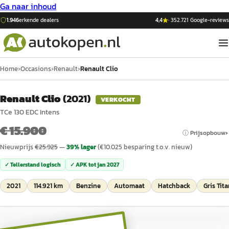
Ga naar inhoud
1.946
erkende dealers
4,4
·
352.721
Google-reviews
Home
›
Occasions
›
Renault
›
Renault Clio
Renault Clio
(
2021
)
VERKOCHT
TCe 130 EDC Intens
€ 15.900
ⓘ Prijsopbouw
Nieuwprijs
€
25.925
—
39
% lager
(€
10.025
besparing t.o.v. nieuw)
✓ Tellerstand logisch
✓ APK tot
jan 2027
2021
114.921 km
Benzine
Automaat
Hatchback
Gris Tit