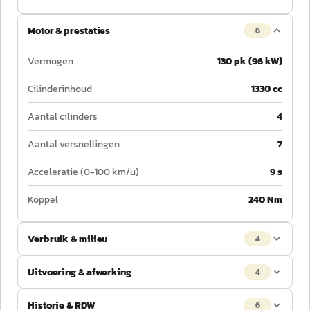
Motor & prestaties
6
Vermogen
130 pk (96 kW)
Cilinderinhoud
1330 cc
Aantal cilinders
4
Aantal versnellingen
7
Acceleratie (0-100 km/u)
9 s
Koppel
240 Nm
Verbruik & milieu
4
Uitvoering & afwerking
4
Historie & RDW
6