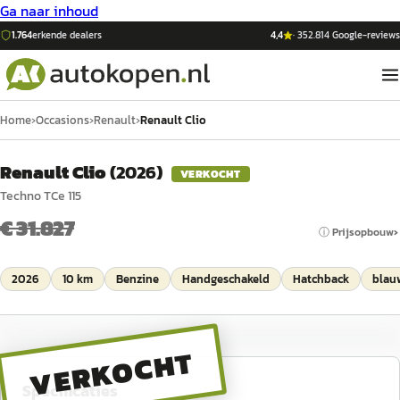
Ga naar inhoud
1.764
erkende dealers
4,4
·
352.814
Google-reviews
Home
›
Occasions
›
Renault
›
Renault Clio
Renault Clio
(
2026
)
VERKOCHT
Techno TCe 115
€ 31.827
ⓘ Prijsopbouw
2026
10 km
Benzine
Handgeschakeld
Hatchback
blau
VERKOCHT
Specificaties