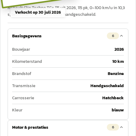
Renault Clio Techno TCe 115 uit 2026, 115 pk, 0–100 km/u in 10,3
Verkocht op
30 juli 2026
s, tellerstand 10 km, benzine, handgeschakeld.
Basisgegevens
6
Bouwjaar
2026
Kilometerstand
10 km
Brandstof
Benzine
Transmissie
Handgeschakeld
Carrosserie
Hatchback
Kleur
blauw
Motor & prestaties
6