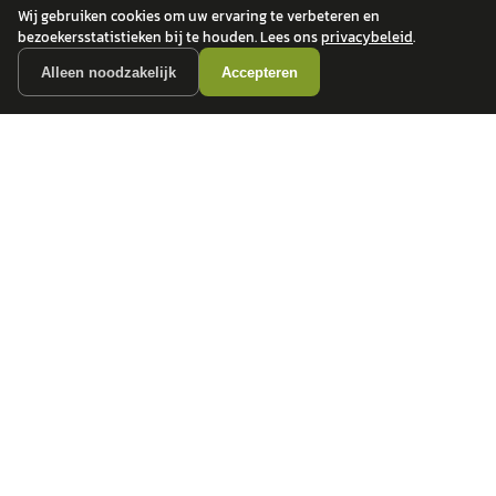
Wij gebruiken cookies om uw ervaring te verbeteren en
bezoekersstatistieken bij te houden. Lees ons
privacybeleid
.
Alleen noodzakelijk
Accepteren
autokopen.nl geeft geen financieel advies en is niet bevoegd om vragen over
financiële producten te beantwoorden. Wij verwijzen door naar erkende, AFM-
vergunde partners.
POPULAIRE MERKEN
Volkswagen
Vind jouw volgende auto bij
Toyota
betrouwbare dealers.
BMW
Mercedes-Benz
Audi
Ford
Opel