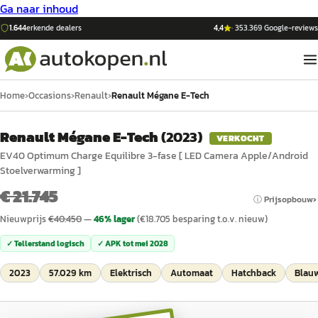
Ga naar inhoud
1.644
erkende dealers
4,4
·
353.369
Google-reviews
Home
›
Occasions
›
Renault
›
Renault Mégane E-Tech
Renault Mégane E-Tech
(
2023
)
VERKOCHT
EV40 Optimum Charge Equilibre 3-fase [ LED Camera Apple/Android
Stoelverwarming ]
€ 21.745
ⓘ Prijsopbouw
Nieuwprijs
€
40.450
—
46
% lager
(€
18.705
besparing t.o.v. nieuw)
✓ Tellerstand logisch
✓ APK tot
mei 2028
2023
57.029 km
Elektrisch
Automaat
Hatchback
Blau