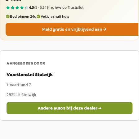
4,3
/5 ·
6.249
reviews op Trustpilot
Bod binnen 24u
Veilig vanuit huis
Meld gratis en vrijblijvend aan
AANGEBODEN DOOR
Vaartland.nl Stolwijk
't Vaartland 7
2821 LH
Stolwijk
Andere auto's bij deze dealer →