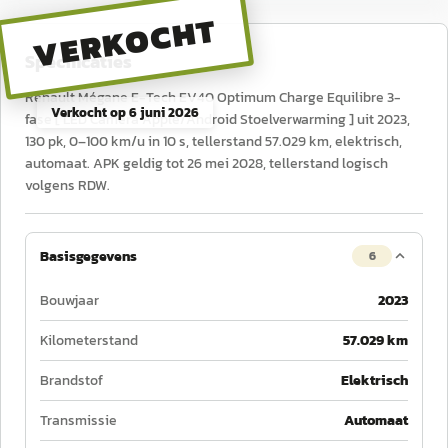
VERKOCHT
Specificaties
Renault Mégane E-Tech EV40 Optimum Charge Equilibre 3-
Verkocht op
6 juni 2026
fase [ LED Camera Apple/Android Stoelverwarming ] uit 2023,
130 pk, 0–100 km/u in 10 s, tellerstand 57.029 km, elektrisch,
automaat. APK geldig tot 26 mei 2028, tellerstand logisch
volgens RDW.
Basisgegevens
6
Bouwjaar
2023
Kilometerstand
57.029 km
Brandstof
Elektrisch
Transmissie
Automaat