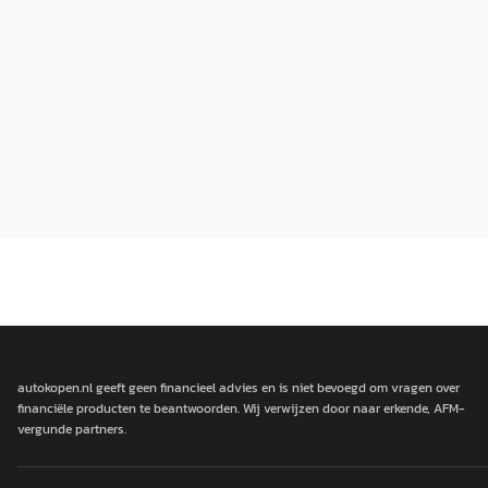
autokopen.nl geeft geen financieel advies en is niet bevoegd om vragen over
financiële producten te beantwoorden. Wij verwijzen door naar erkende, AFM-
vergunde partners.