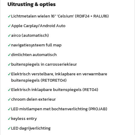
Uitrusting & opties
Lichtmetalen wielen 16" 'Celsium' (RDIF24 + RALU16)
✓
Apple Carplay/Android Auto
✓
airco (automatisch)
✓
navigatiesysteem full map
✓
dimlichten automatisch
✓
buitenspiegels in carrosseriekleur
✓
Elektrisch verstelbare, inklapbare en verwarmbare
✓
buitenspiegels (RET0RET04)
Elektrisch inklapbare buitenspiegels (RET04)
✓
chroom delen exterieur
✓
LED mistlampen met bochtenverlichting (PROJAB)
✓
keyless entry
✓
LED dagrijverlichting
✓