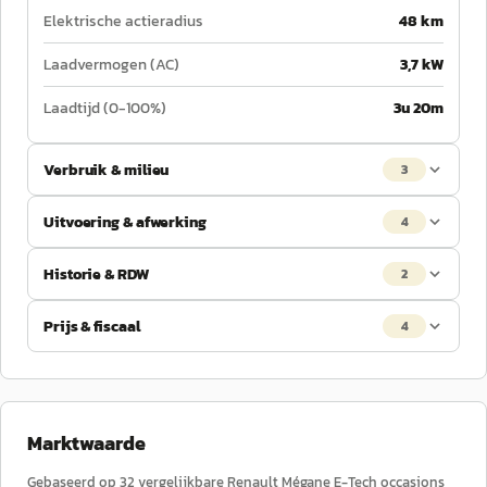
Elektrische actieradius
48 km
Laadvermogen (AC)
3,7 kW
Laadtijd (0-100%)
3u 20m
Verbruik & milieu
3
Uitvoering & afwerking
4
Historie & RDW
2
Prijs & fiscaal
4
Marktwaarde
Gebaseerd op
32
vergelijkbare
Renault
Mégane E-Tech
occasions