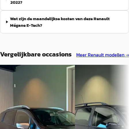
2022?
Wat zijn de maandelijkse kosten van deze Renault
Mégane E-Tech?
Vergelijkbare occasions
Meer
Renault
modellen →
C
C
Renault Clio
·
2016
Renault Mégane
·
200
Estate 1.2 GT AUTOMAAT
1.6-16V BUSINESS LINE-ui
AIRCO/CRUISE
€ 10.950
CONTROL/ISOFIX/nieuwe
APK+ONDERHOUDSBEURT 
v.a. € 232/mnd
AFLEVERING
Scherp geprijsd
€ 1.950