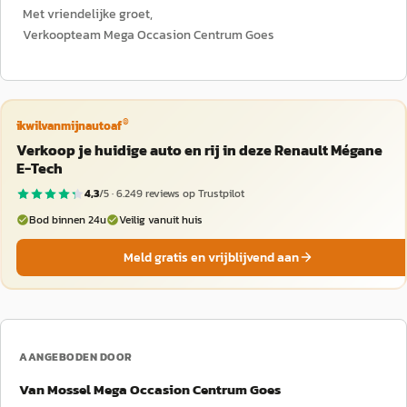
Met vriendelijke groet,
Verkoopteam Mega Occasion Centrum Goes
®
ikwilvanmijnautoaf
Verkoop je huidige auto en rij in deze Renault Mégane
E-Tech
4,3
/5 ·
6.249
reviews op Trustpilot
Bod binnen 24u
Veilig vanuit huis
Meld gratis en vrijblijvend aan
AANGEBODEN DOOR
Van Mossel Mega Occasion Centrum Goes