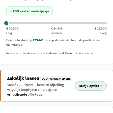
↓
20
%
onder
marktprijs
€ 20.900
€ 24.449
€ 26.900
Laag
Mediaan
Hoog
Deze auto staat op
€ 19.445
— de gekleurde stip toont de positie in de
marktrange.
Indicatie op basis van ons actuele aanbod. Geen officiële taxatie.
Zakelijk leasen
VOOR ONDERNEMERS
Vanaf €
280
/mnd — bereken bijtelling,
Bekijk opties
vergelijk looptijden en vraag een
vrijblijvende
offerte aan