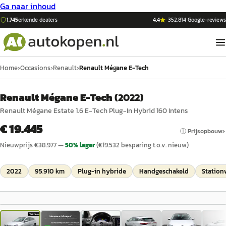
Ga naar inhoud
1.745
erkende dealers
4,4
·
352.814
Google-reviews
Home
›
Occasions
›
Renault
›
Renault Mégane E-Tech
Renault Mégane E-Tech
(
2022
)
Renault Mégane Estate 1.6 E-Tech Plug-In Hybrid 160 Intens
€ 19.445
ⓘ Prijsopbouw
Nieuwprijs
€
38.977
—
50
% lager
(€
19.532
besparing t.o.v. nieuw)
2022
95.910 km
Plug-in hybride
Handgeschakeld
Statio
1
/
46