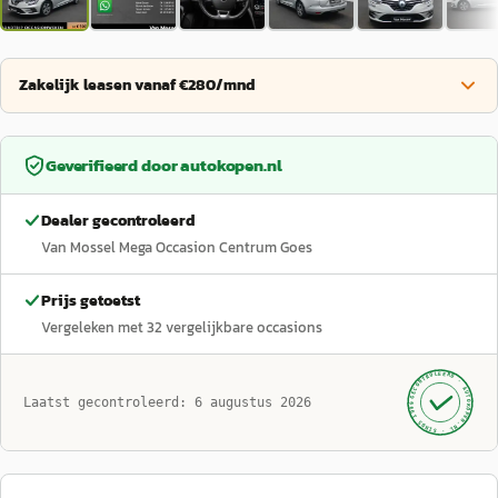
Zakelijk leasen vanaf €280/mnd
Geverifieerd door
autokopen.nl
Dealer gecontroleerd
Van Mossel Mega Occasion Centrum Goes
Prijs getoetst
Vergeleken met
32
vergelijkbare occasions
GECONTROLEERD ·
AUTOKOPEN.NL
Laatst gecontroleerd:
6 augustus 2026
· SINDS 1999 ·