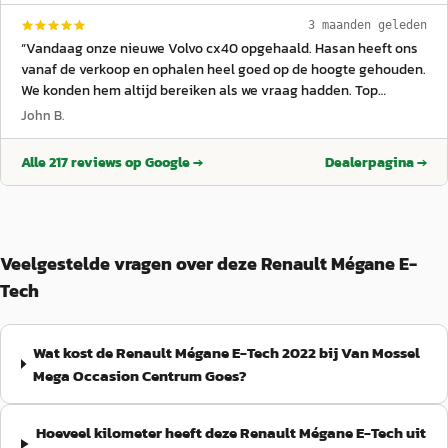
3 maanden geleden
“
Vandaag onze nieuwe Volvo cx40 opgehaald. Hasan heeft ons
vanaf de verkoop en ophalen heel goed op de hoogte gehouden.
We konden hem altijd bereiken als we vraag hadden. Top
service.
”
John B.
Alle
217
reviews op Google →
Dealerpagina →
Veelgestelde vragen over deze Renault Mégane E-
Tech
Wat kost de Renault Mégane E-Tech 2022 bij Van Mossel
Mega Occasion Centrum Goes?
Hoeveel kilometer heeft deze Renault Mégane E-Tech uit