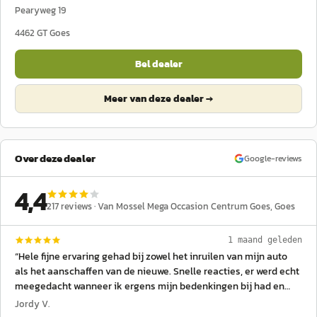
Pearyweg 19
4462 GT
Goes
Bel dealer
Meer van deze dealer →
Over deze dealer
Google-reviews
4,4
217
reviews ·
Van Mossel Mega Occasion Centrum Goes
, Goes
1 maand geleden
“
Hele fijne ervaring gehad bij zowel het inruilen van mijn auto
als het aanschaffen van de nieuwe. Snelle reacties, er werd echt
meegedacht wanneer ik ergens mijn bedenkingen bij had en
alles ging vriendelijk en snel. Hasan, heel erg bedankt!
”
Jordy V.