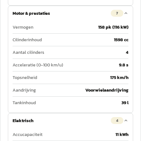
Motor & prestaties
7
Vermogen
158 pk (116 kW)
Cilinderinhoud
1598 cc
Aantal cilinders
4
Acceleratie (0-100 km/u)
9.8 s
Topsnelheid
175 km/h
Aandrijving
Voorwielaandrijving
Tankinhoud
39 l
Elektrisch
4
Accucapaciteit
11 kWh