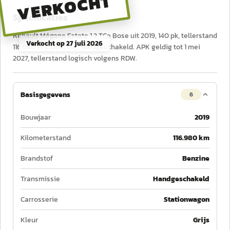
VERKOCHT
Specificaties
Renault Mégane Estate 1.3 TCe Bose uit 2019, 140 pk, tellerstand
Verkocht op
27 juli 2026
116.980 km, benzine, handgeschakeld. APK geldig tot 1 mei
2027, tellerstand logisch volgens RDW.
Basisgegevens
6
Bouwjaar
2019
Kilometerstand
116.980 km
Brandstof
Benzine
Transmissie
Handgeschakeld
Carrosserie
Stationwagon
Kleur
Grijs