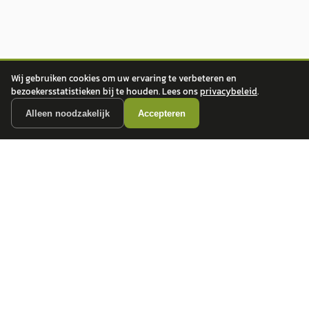
Wij gebruiken cookies om uw ervaring te verbeteren en
bezoekersstatistieken bij te houden. Lees ons
privacybeleid
.
Alleen noodzakelijk
Accepteren
autokopen.nl geeft geen financieel advies en is niet bevoegd om vragen over
financiële producten te beantwoorden. Wij verwijzen door naar erkende, AFM-
vergunde partners.
POPULAIRE MERKEN
Volkswagen
Vind jouw volgende auto bij
Toyota
betrouwbare dealers.
BMW
Mercedes-Benz