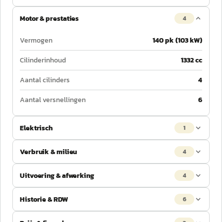
Motor & prestaties
4
Vermogen
140 pk (103 kW)
Cilinderinhoud
1332 cc
Aantal cilinders
4
Aantal versnellingen
6
Elektrisch
1
Verbruik & milieu
4
Uitvoering & afwerking
4
Historie & RDW
6