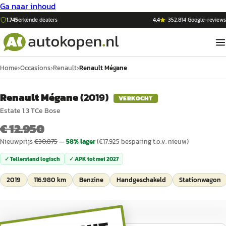
Ga naar inhoud
1.745
erkende dealers
4,4
·
352.814
Google-reviews
Home
›
Occasions
›
Renault
›
Renault Mégane
Renault Mégane
(
2019
)
VERKOCHT
Estate 1.3 TCe Bose
€ 12.950
Nieuwprijs
€
30.875
—
58
% lager
(€
17.925
besparing t.o.v. nieuw)
✓ Tellerstand logisch
✓ APK tot
mei 2027
2019
116.980 km
Benzine
Handgeschakeld
Stationwagon