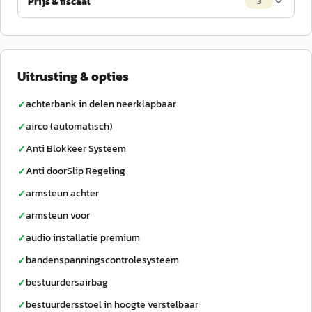
Prijs & fiscaal
3
Uitrusting & opties
achterbank in delen neerklapbaar
✓
airco (automatisch)
✓
Anti Blokkeer Systeem
✓
Anti doorSlip Regeling
✓
armsteun achter
✓
armsteun voor
✓
audio installatie premium
✓
bandenspanningscontrolesysteem
✓
bestuurdersairbag
✓
bestuurdersstoel in hoogte verstelbaar
✓